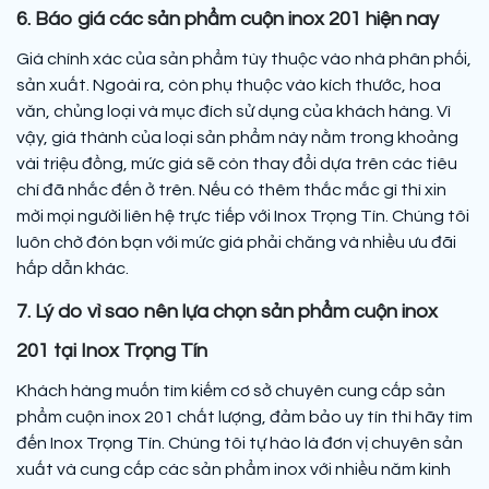
6. Báo giá các sản phẩm cuộn inox 201 hiện nay
Giá chính xác của sản phẩm tùy thuộc vào nhà phân phối,
sản xuất. Ngoài ra, còn phụ thuộc vào kích thước, hoa
văn, chủng loại và mục đích sử dụng của khách hàng. Vì
vậy, giá thành của loại sản phẩm này nằm trong khoảng
vài triệu đồng, mức giá sẽ còn thay đổi dựa trên các tiêu
chí đã nhắc đến ở trên. Nếu có thêm thắc mắc gì thì xin
mời mọi người liên hệ trực tiếp với Inox Trọng Tín. Chúng tôi
luôn chờ đón bạn với mức giá phải chăng và nhiều ưu đãi
hấp dẫn khác.
7. Lý do vì sao nên lựa chọn sản phẩm cuộn inox
201 tại Inox Trọng Tín
Khách hàng muốn tìm kiếm cơ sở chuyên cung cấp sản
phẩm cuộn inox 201 chất lượng, đảm bảo uy tín thì hãy tìm
đến Inox Trọng Tín. Chúng tôi tự hào là đơn vị chuyên sản
xuất và cung cấp các sản phẩm inox với nhiều năm kinh