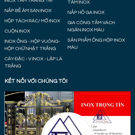
INOX TẤM TRANG TRÍ
TẤM INOX
NẮP BỂ ÂM SÀN INOX
NẮP HỐ GA INOX
HỘP TÁCH RÁC/ MỠ INOX
GIA CÔNG TẤM VÁCH
NGĂN INOX MÀU
CUỘN INOX
SẢN PHẨM ỐNG HỘP INOX
INOX ỐNG - HỘP VUÔNG-
MÀU
HỘP CHỮ NHẬT TRẮNG
CÂY ĐẶC - V INOX - LẬP LÀ
TRẮNG
KẾT NỐI VỚI CHÚNG TÔI