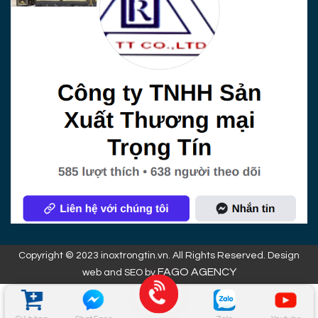
Copyright © 2023 inoxtrongtin.vn. All Rights Reserved. Design
FAGO AGENCY
web and SEO by