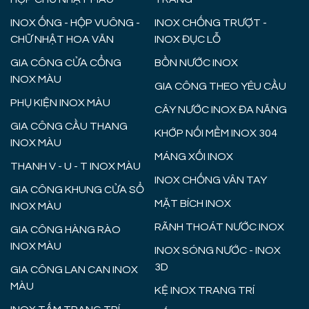
INOX ỐNG - HỘP VUÔNG -
INOX CHỐNG TRƯỢT -
CHỮ NHẬT HOA VĂN
INOX ĐỤC LỖ
GIA CÔNG CỬA CỔNG
BỒN NƯỚC INOX
INOX MÀU
GIA CÔNG THEO YÊU CẦU
PHỤ KIỆN INOX MÀU
CÂY NƯỚC INOX ĐA NĂNG
GIA CÔNG CẦU THANG
KHỚP NỐI MỀM INOX 304
INOX MÀU
MÁNG XỐI INOX
THANH V - U - T INOX MÀU
INOX CHỐNG VÂN TAY
GIA CÔNG KHUNG CỬA SỔ
MẶT BÍCH INOX
INOX MÀU
RÃNH THOÁT NƯỚC INOX
GIA CÔNG HÀNG RÀO
INOX MÀU
INOX SÓNG NƯỚC - INOX
3D
GIA CÔNG LAN CAN INOX
MÀU
KỆ INOX TRANG TRÍ