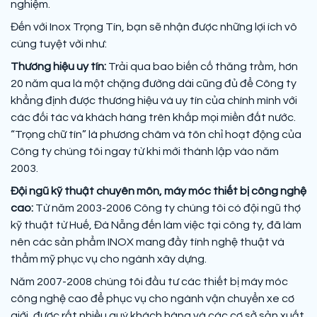
nghiệm.
Đến với Inox Trọng Tín, bạn sẽ nhận được những lợi ích vô
cùng tuyệt vời như:
Thương hiệu uy tín:
Trải qua bao biến cố thăng trầm, hơn
20 năm qua là một chặng đường dài cũng đủ để Công ty
khẳng định được thương hiệu và uy tín của chính mình với
các đối tác và khách hàng trên khắp mọi miền đất nước.
“Trọng chữ tín” là phương châm và tôn chỉ hoạt động của
Công ty chúng tôi ngay từ khi mới thành lập vào năm
2003.
Đội ngũ kỹ thuật chuyên môn, máy móc thiết bị công nghệ
cao:
Từ năm 2003-2006 Công ty chúng tôi có đội ngũ thợ
kỹ thuật từ Huế, Đà Nẵng đến làm việc tại công ty, đã làm
nên các sản phẩm INOX mang đầy tính nghệ thuật và
thẩm mỹ phục vụ cho ngành xây dựng.
Năm 2007-2008 chúng tôi đầu tư các thiết bị máy móc
công nghệ cao để phục vụ cho ngành vận chuyển xe cơ
giới, được rất nhiều quý khách hàng và các cơ sở sản xuất