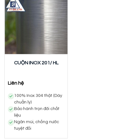
CUỘN INOX 201/ HL
Liên hệ
100% Inox 304 thật (Dày
chuẩn ly)
Bảo hành trọn đời chất
liệu
Ngăn mùi, chống nước
tuyệt đối