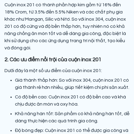
Cuộn inox 201 có thành phần hợp kim gồm từ 16% đến
18% Crom, từ 3.5% đến 5.5% Niken và các chất phụ gia
khác như Mangan, Silic và Nitơ. So với inox 304, cuộn inox
201 có độ cứng và độ bền thấp hơn, tuy nhiên nó có khả
năng chống ăn mòn tốt và dễ dàng gia công, đặc biệt là
khi sử dụng cho các ứng dụng trang trí nội thất, tạo kiểu
và đóng gói.
2. Các ưu điểm nổi trội của cuộn inox 201
Dưới đây là một số ưu điểm của cuộn inox 201:
Giá thành thấp hơn: So với inox 304, cuộn inox 201 có
giá thành rẻ hơn nhiều, giúp tiết kiệm chi phí sản xuất.
Có độ bền cao: Cuộn inox 201 có độ bền cao và khá
chịu được ăn mòn và oxy hóa.
Khả năng hàn tốt: Sản phẩm có khả năng hàn tốt, dễ
dàng thực hiện các quá trình gia công.
Độ bóng đẹp: Cuộn inox 201 có thể được gia công và