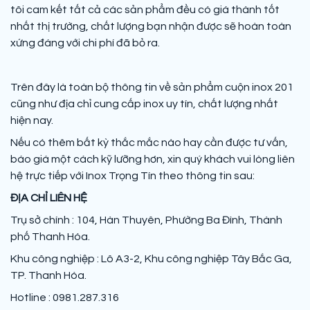
tôi cam kết tất cả các sản phẩm đều có giá thành tốt
nhất thị trường, chất lượng bạn nhận được sẽ hoàn toàn
xứng đáng với chi phí đã bỏ ra.
Trên đây là toàn bộ thông tin về sản phẩm cuộn inox 201
cũng như địa chỉ cung cấp inox uy tín, chất lượng nhất
hiện nay.
Nếu có thêm bất kỳ thắc mắc nào hay cần được tư vấn,
báo giá một cách kỹ lưỡng hơn, xin quý khách vui lòng liên
hệ trực tiếp với Inox Trọng Tín theo thông tin sau:
ĐỊA CHỈ LIÊN HỆ
Trụ sở chính : 104, Hàn Thuyên, Phường Ba Đình, Thành
phố Thanh Hóa.
Khu công nghiệp : Lô A3-2, Khu công nghiệp Tây Bắc Ga,
TP. Thanh Hóa.
Hotline : 0981.287.316