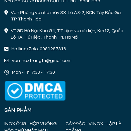
Nơi cấp: Sở Kế Hoạch Đầu Tư Tỉnh Thanh Hoá
Văn Phòng và nhà máy SX: Lô A3-2, KCN Tây Bắc Ga,
TP Thanh Hóa
VPGD Hà Nội: Kho G4, TT dịch vụ cơ điện, Km12, Quốc
Lộ 1A, Tứ Hiệp, Thanh Trì, Hà Nội
Hotline/Zalo: 0981287316
van.inoxtrangtri@gmail.com
Mon - Fri: 7:30 - 17:30
SẢN PHẨM
INOX ỐNG - HỘP VUÔNG -
CÂY ĐẶC - V INOX - LẬP LÀ
HỘP CHỮ NHẬT MÀU
TRẮNG