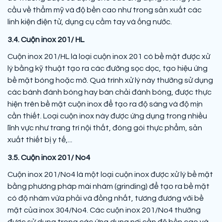
cầu về thẩm mỹ và độ bền cao như trong sản xuất các
linh kiện điện tử, dụng cụ cầm tay và ống nước.
3.4. Cuộn inox 201/ HL
Cuộn inox 201/HL là loại cuộn inox 201 có bề mặt được xử
lý bằng kỹ thuật tạo ra các đường sọc dọc, tạo hiệu ứng
bề mặt bóng hoặc mờ. Quá trình xử lý này thường sử dụng
các bánh đánh bóng hay bàn chải đánh bóng, được thực
hiện trên bề mặt cuộn inox để tạo ra độ sáng và độ mịn
cần thiết. Loại cuộn inox này được ứng dụng trong nhiều
lĩnh vực như trang trí nội thất, đóng gói thực phẩm, sản
xuất thiết bị y tế,...
3.5. Cuộn inox 201/ No4
Cuộn inox 201/No4 là một loại cuộn inox được xử lý bề mặt
bằng phương pháp mài nhám (grinding) để tạo ra bề mặt
có độ nhám vừa phải và đồng nhất, tương đương với bề
mặt của inox 304/No4. Các cuộn inox 201/No4 thường