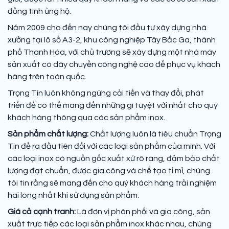
đồng tình ủng hộ.
Năm 2009 cho đến nay chúng tôi đầu tư xây dựng nhà
xưởng tại lô số A3-2, khu công nghiệp Tây Bắc Ga, thành
phố Thanh Hóa, với chủ trương sẽ xây dựng một nhà máy
sản xuất có dây chuyền công nghệ cao để phục vụ khách
hàng trên toàn quốc.
Trọng Tín luôn không ngừng cải tiến và thay đổi, phát
triển để có thể mang đến những gì tuyệt vời nhất cho quý
khách hàng thông qua các sản phẩm inox.
Sản phẩm chất lượng:
Chất lượng luôn là tiêu chuẩn Trọng
Tín đề ra đầu tiên đối với các loại sản phẩm của mình. Với
các loại inox có nguồn gốc xuất xứ rõ ràng, đảm bảo chất
lượng đạt chuẩn, được gia công và chế tạo tỉ mỉ, chúng
tôi tin rằng sẽ mang đến cho quý khách hàng trải nghiệm
hài lòng nhất khi sử dụng sản phẩm.
Giá cả cạnh tranh:
Là đơn vị phân phối và gia công, sản
xuất trực tiếp các loại sản phẩm inox khác nhau, chúng