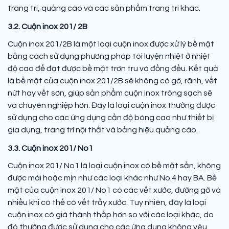
trang trí, quảng cáo và các sản phẩm trang trí khác.
3.2. Cuộn inox 201/ 2B
Cuộn inox 201/2B là một loại cuộn inox được xử lý bề mặt
bằng cách sử dụng phương pháp tôi luyện nhiệt ở nhiệt
độ cao để đạt được bề mặt trơn tru và đồng đều. Kết quả
là bề mặt của cuộn inox 201/2B sẽ không có gờ, rãnh, vết
nứt hay vết sơn, giúp sản phẩm cuộn inox trông sạch sẽ
và chuyên nghiệp hơn. Đây là loại cuộn inox thường được
sử dụng cho các ứng dụng cần độ bóng cao như thiết bị
gia dụng, trang trí nội thất và bảng hiệu quảng cáo.
3.3. Cuộn inox 201/ No1
Cuộn inox 201/ No1 là loại cuộn inox có bề mặt sần, không
được mài hoặc mịn như các loại khác như No.4 hay BA. Bề
mặt của cuộn inox 201/ No1 có các vết xước, đường gờ và
nhiều khi có thể có vết trầy xước. Tuy nhiên, đây là loại
cuộn inox có giá thành thấp hơn so với các loại khác, do
đó thường được sử dụng cho các ứng dụng không yêu