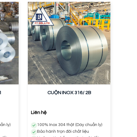
1
CUỘN INOX 316/ 2B
Liên hệ
ẩn ly)
100% Inox 304 thật (Dày chuẩn ly)
Bảo hành trọn đời chất liệu