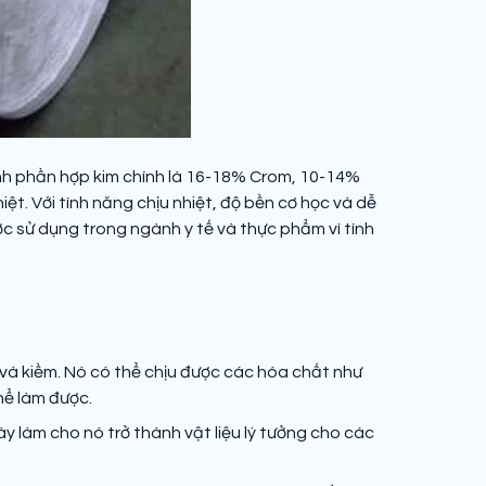
ành phần hợp kim chính là 16-18% Crom, 10-14%
. Với tính năng chịu nhiệt, độ bền cơ học và dễ
ợc sử dụng trong ngành y tế và thực phẩm vì tính
và kiềm. Nó có thể chịu được các hóa chất như
thể làm được.
 làm cho nó trở thành vật liệu lý tưởng cho các