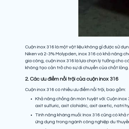
Cuộn inox 316 là một vật liệu không gỉ được sử d
Niken và 2-3% Molypden, inox 316 có khả năng chố
gia công, cuộn inox 316 là lựa chọn lý tưởng cho c
không tạo cản trở cho sự di chuyển của chất lỏng.
2. Các ưu điểm nổi trội của cuộn inox 316
Cuộn inox 316 có nhiều ưu điểm nổi trội, bao gồm:
Khả năng chống ăn mòn tuyệt vời: Cuộn inox 
axit sulfuric, axit clohidric, axit axetic, nat
Tính năng kháng muối: Inox 316 cũng có khả n
ứng dụng trong ngành công nghiệp du thuyền, 