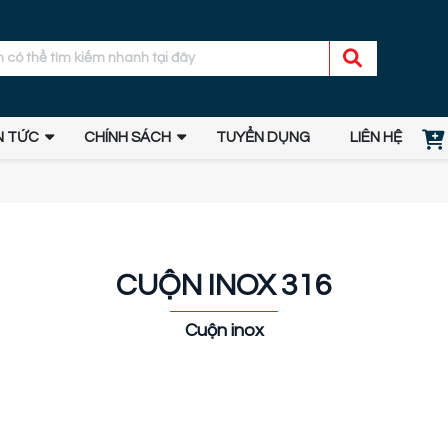
N TỨC
CHÍNH SÁCH
TUYỂN DỤNG
LIÊN HỆ
CUỘN INOX 316
Cuộn inox