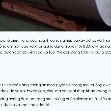
ụng phổ biến trong các ngành công nghiệp và xây dựng. Với th
ng ăn mòn cao và kháng ứng dụng trong môi trường khắc nghiệt
ác dự án cần độ bền cao và tuổi thọ dài. Đồng thời, nó cũng đư
316 có khả năng chống ăn mòn tuyệt vời trong môi trường axit 
ri hydroxide và kali hydroxide, điều mà các loại thép khác không 
ăng chống ăn mòn trong môi trường nước biển và muối, điều này
du lịch và khai thác dầu khí.