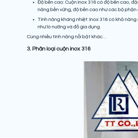
Độ bền cao: Cuộn inox 316 có độ bền cao, đặc
năng bền vững, độ bền cao như các bộ phận 
Tính năng kháng nhiệt: Inox 316 có khả năng 
như lò nướng và đồ gia dụng.
Cùng nhiều tính năng nổi bật khác…
3. Phân loại cuộn inox 316