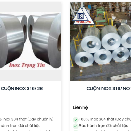
CUỘN INOX 316/ 2B
CUỘN INOX 316/ NO
Liên hệ
 Inox 304 thật (Dày chuẩn ly)
100% Inox 304 thật (Dày chu
hành trọn đời chất liệu
Bảo hành trọn đời chất liệu