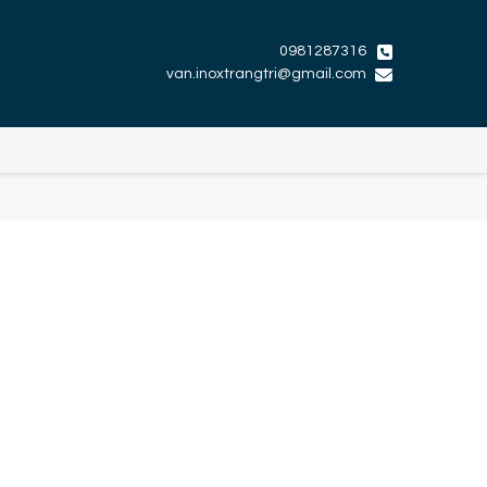
0981287316
van.inoxtrangtri@gmail.com