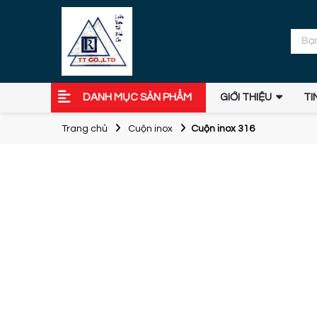
DANH MỤC SẢN PHẨM
GIỚI THIỆU
TI
Trang chủ
Cuộn inox
Cuộn inox 316