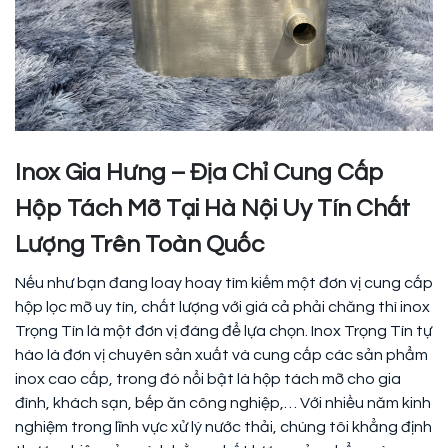
Inox Gia Hưng – Địa Chỉ Cung Cấp
Hộp Tách Mỡ Tại Hà Nội Uy Tín Chất
Lượng Trên Toàn Quốc
Nếu như bạn đang loay hoay tìm kiếm một đơn vị cung cấp
hộp lọc mỡ uy tín, chất lượng với giá cả phải chăng thì inox
Trọng Tín là một đơn vị đáng để lựa chọn. Inox Trọng Tín tự
hào là đơn vị chuyên sản xuất và cung cấp các sản phẩm
inox cao cấp, trong đó nổi bật là hộp tách mỡ cho gia
đình, khách sạn, bếp ăn công nghiệp,… Với nhiều năm kinh
nghiệm trong lĩnh vực xử lý nước thải, chúng tôi khẳng định