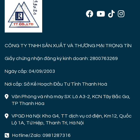
CÔNG TY TNHH SẢN XUẤT VÀ THƯƠNG MẠI TRỌNG TÍN
Giấy chứng nhận đăng ký kinh doanh: 2800763269
Ngày cấp: 04/09/2003
Nơi cấp: Sở Kế Hoạch Đầu Tư Tỉnh Thanh Hoá
Văn Phòng và nhà máy SX: Lô A3-2, KCN Tây Bắc Ga,
TP Thanh Hóa
VPGD Hà Nội: Kho G4, TT dịch vụ cơ điện, Km12, Quốc
Lộ 1A, Tứ Hiệp, Thanh Trì, Hà Nội
Hotline/Zalo: 0981287316