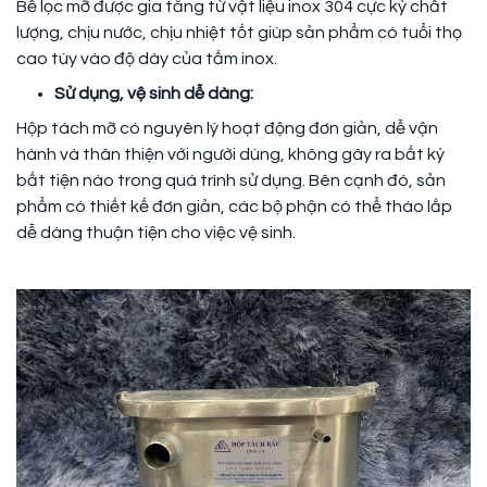
Bể lọc mỡ được gia tăng từ vật liệu inox 304 cực kỳ chất
lượng, chịu nước, chịu nhiệt tốt giúp sản phẩm có tuổi thọ
cao tùy vào độ dày của tấm inox.
Sử dụng, vệ sinh dễ dàng:
Hộp tách mỡ có nguyên lý hoạt động đơn giản, dễ vận
hành và thân thiện với người dùng, không gây ra bất kỳ
bất tiện nào trong quá trình sử dụng. Bên cạnh đó, sản
phẩm có thiết kế đơn giản, các bộ phận có thể tháo lắp
dễ dàng thuận tiện cho việc vệ sinh.