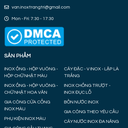
van.inoxtrangtri@gmail.com
Mon - Fri: 7:30 - 17:30
SẢN PHẨM
INOX ỐNG - HỘP VUÔNG -
CÂY ĐẶC - V INOX - LẬP LÀ
HỘP CHỮ NHẬT MÀU
TRẮNG
INOX ỐNG - HỘP VUÔNG -
INOX CHỐNG TRƯỢT -
CHỮ NHẬT HOA VĂN
INOX ĐỤC LỖ
GIA CÔNG CỬA CỔNG
BỒN NƯỚC INOX
INOX MÀU
GIA CÔNG THEO YÊU CẦU
PHỤ KIỆN INOX MÀU
CÂY NƯỚC INOX ĐA NĂNG