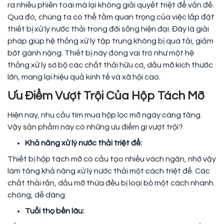
ra nhiều phiền toái mà lại không giải quyết triệt để vấn đề.
Qua đó, chúng ta có thể tầm quan trọng của việc lắp đặt
thiết bị xử lý nước thải trong đời sống hiện đại. Đây là giải
pháp giúp hệ thống xử lý tập trung không bị quá tải, giảm
bớt gánh nặng. Thiết bị này đóng vai trò như một hệ
thống xử lý sơ bộ các chất thải hữu cơ, dầu mỡ kích thước
lớn, mang lại hiệu quả kinh tế và xã hội cao.
Ưu Điểm Vượt Trội Của Hộp Tách Mỡ
Hiện nay, nhu cầu tìm mua hộp lọc mỡ ngày càng tăng.
Vậy sản phẩm này có những ưu điểm gì vượt trội?
Khả năng xử lý nước thải triệt để:
Thiết bị hộp tách mỡ có cấu tạo nhiều vách ngăn, nhờ vậy
làm tăng khả năng xử lý nước thải một cách triệt để. Các
chất thải rắn, dầu mỡ thừa đều bị loại bỏ một cách nhanh
chóng, dễ dàng.
Tuổi thọ bền lâu: