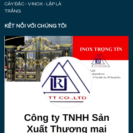
CÂY ĐẶC - V INOX - LẬP LÀ
TRẮNG
KẾT NỐI VỚI CHÚNG TÔI