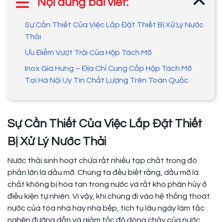
Nội dung bài viết:
Sự Cần Thiết Của Việc Lắp Đặt Thiết Bị Xử Lý Nước
Thải
Ưu Điểm Vượt Trội Của Hộp Tách Mỡ
Inox Gia Hưng – Địa Chỉ Cung Cấp Hộp Tách Mỡ
Tại Hà Nội Uy Tín Chất Lượng Trên Toàn Quốc
Sự Cần Thiết Của Việc Lắp Đặt Thiết
Bị Xử Lý Nước Thải
Nước thải sinh hoạt chứa rất nhiều tạp chất trong đó
phần lớn là dầu mỡ. Chúng ta đều biết rằng, dầu mỡ là
chất không bị hòa tan trong nước và rất khó phân hủy ở
điều kiện tự nhiên. Vì vậy, khi chúng đi vào hệ thống thoát
nước của tòa nhà hay nhà bếp, tích tụ lâu ngày làm tắc
nghẽn đường dẫn và giảm tốc độ dòng chảy của nước