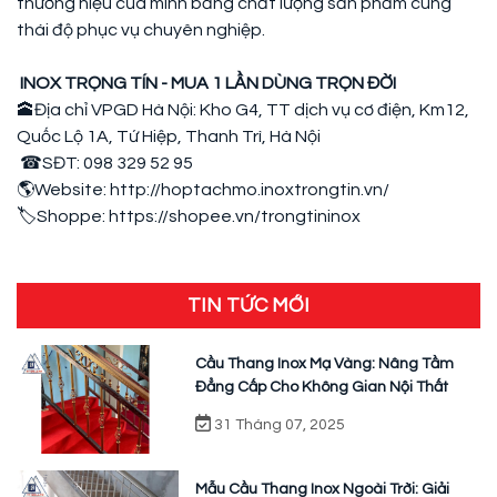
thương hiệu của mình bằng chất lượng sản phẩm cùng
thái độ phục vụ chuyên nghiệp.
INOX TRỌNG TÍN - MUA 1 LẦN DÙNG TRỌN ĐỜI
🕋
Địa chỉ VPGD Hà Nội: Kho G4, TT dịch vụ cơ điện, Km12,
Quốc Lộ 1A, Tứ Hiệp, Thanh Trì, Hà Nội
☎
S
Đ
T: 098 329 52 95
🌎
Website: http://hoptachmo.inoxtrongtin.vn/
🏷
Shoppe: https://shopee.vn/trongtininox
TIN TỨC MỚI
Cầu Thang Inox Mạ Vàng: Nâng Tầm
Đẳng Cấp Cho Không Gian Nội Thất
31 Tháng 07, 2025
Mẫu Cầu Thang Inox Ngoài Trời: Giải