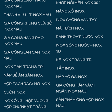
GIA CÔNG CẦU THANG
KHỚP NỐI MỀM INOX 304
INOX MÀU
MÁNG XỐI INOX
THANH V - U - T INOX MÀU
INOX CHỐNG VÂN TAY
GIA CÔNG KHUNG CỬA SỔ
MẶT BÍCH INOX
INOX MÀU
RÃNH THOÁT NƯỚC INOX
GIA CÔNG HÀNG RÀO
INOX MÀU
INOX SÓNG NƯỚC - INOX
3D
GIA CÔNG LAN CAN INOX
MÀU
KỆ INOX TRANG TRÍ
INOX TẤM TRANG TRÍ
TẤM INOX
NẮP BỂ ÂM SÀN INOX
NẮP HỐ GA INOX
HỘP TÁCH RÁC/ MỠ INOX
GIA CÔNG TẤM VÁCH
NGĂN INOX MÀU
CUỘN INOX
SẢN PHẨM ỐNG HỘP INOX
INOX ỐNG - HỘP VUÔNG-
MÀU
HỘP CHỮ NHẬT TRẮNG