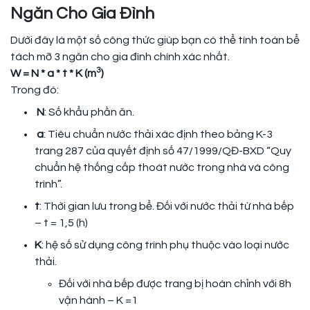
Ngăn Cho Gia Đình
Dưới đây là một số công thức giúp bạn có thể tính toán bể
tách mỡ 3 ngăn cho gia đình chính xác nhất.
3
W = N * a * t * K (m
)
Trong đó:
N
: Số khẩu phần ăn.
a
: Tiêu chuẩn nước thải xác định theo bảng K-3
trang 287 của quyết định số 47/1999/QĐ-BXD “Quy
chuẩn hệ thống cấp thoát nước trong nhà và công
trình”.
t
: Thời gian lưu trong bể. Đối với nước thải từ nhà bếp
– t = 1,5 (h)
K
: hệ số sử dụng công trình phụ thuộc vào loại nước
thải.
Đối với nhà bếp được trang bị hoàn chỉnh với 8h
vận hành – K =1