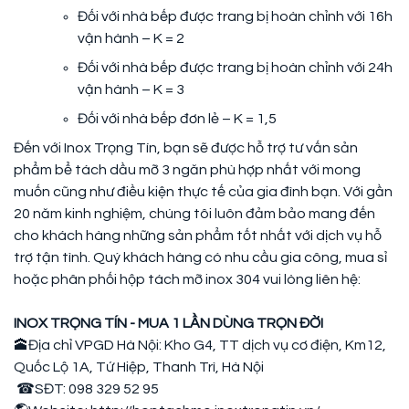
Đối với nhà bếp được trang bị hoàn chỉnh với 16h
vận hành – K = 2
Đối với nhà bếp được trang bị hoàn chỉnh với 24h
vận hành – K = 3
Đối với nhà bếp đơn lẻ – K = 1,5
Đến với Inox Trọng Tín, bạn sẽ được hỗ trợ tư vấn sản
phẩm bể tách dầu mỡ 3 ngăn phù hợp nhất với mong
muốn cũng như điều kiện thực tế của gia đình bạn. Với gần
20 năm kinh nghiệm, chúng tôi luôn đảm bảo mang đến
cho khách hàng những sản phẩm tốt nhất với dịch vụ hỗ
trợ tận tình. Quý khách hàng có nhu cầu gia công, mua sỉ
hoặc phân phối hộp tách mỡ inox 304 vui lòng liên hệ:
INOX TRỌNG TÍN - MUA 1 LẦN DÙNG TRỌN ĐỜI
🕋Địa chỉ VPGD Hà Nội: Kho G4, TT dịch vụ cơ điện, Km12,
Quốc Lộ 1A, Tứ Hiệp, Thanh Trì, Hà Nội
☎SĐT: 098 329 52 95