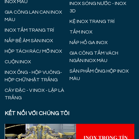
INOX MÀU
INOX SÓNG NƯỚC - INOX
3D
GIA CÔNG LAN CAN INOX
MÀU
KỆ INOX TRANG TRÍ
INOX TẤM TRANG TRÍ
TẤM INOX
NẮP BỂ ÂM SÀN INOX
NẮP HỐ GA INOX
HỘP TÁCH RÁC/ MỠ INOX
GIA CÔNG TẤM VÁCH
NGĂN INOX MÀU
CUỘN INOX
SẢN PHẨM ỐNG HỘP INOX
INOX ỐNG - HỘP VUÔNG-
MÀU
HỘP CHỮ NHẬT TRẮNG
CÂY ĐẶC - V INOX - LẬP LÀ
TRẮNG
KẾT NỐI VỚI CHÚNG TÔI