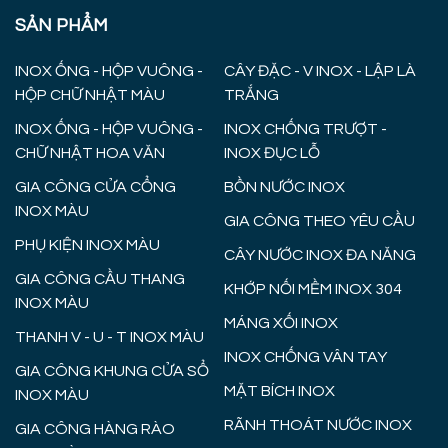
SẢN PHẨM
INOX ỐNG - HỘP VUÔNG -
CÂY ĐẶC - V INOX - LẬP LÀ
HỘP CHỮ NHẬT MÀU
TRẮNG
INOX ỐNG - HỘP VUÔNG -
INOX CHỐNG TRƯỢT -
CHỮ NHẬT HOA VĂN
INOX ĐỤC LỖ
GIA CÔNG CỬA CỔNG
BỒN NƯỚC INOX
INOX MÀU
GIA CÔNG THEO YÊU CẦU
PHỤ KIỆN INOX MÀU
CÂY NƯỚC INOX ĐA NĂNG
GIA CÔNG CẦU THANG
KHỚP NỐI MỀM INOX 304
INOX MÀU
MÁNG XỐI INOX
THANH V - U - T INOX MÀU
INOX CHỐNG VÂN TAY
GIA CÔNG KHUNG CỬA SỔ
MẶT BÍCH INOX
INOX MÀU
RÃNH THOÁT NƯỚC INOX
GIA CÔNG HÀNG RÀO