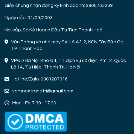
Giấy chứng nhận đăng ký kinh doanh: 2800763269
Ngày cấp: 04/09/2003
Nơi cấp: Sở Kế Hoạch Đầu Tư Tỉnh Thanh Hoá
Văn Phòng và nhà máy SX: Lô A3-2, KCN Tây Bắc Ga,
TP Thanh Hóa
VPGD Hà Nội: Kho G4, TT dịch vụ cơ điện, Km12, Quốc
Lộ 1A, Tứ Hiệp, Thanh Trì, Hà Nội
Hotline/Zalo: 0981287316
van.inoxtrangtri@gmail.com
Mon - Fri: 7:30 - 17:30