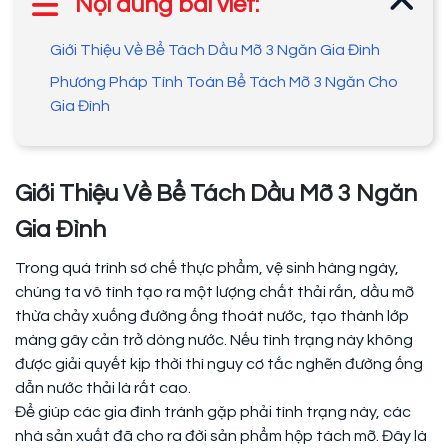
Nội dung bài viết:
Giới Thiệu Về Bể Tách Dầu Mỡ 3 Ngăn Gia Đình
Phương Pháp Tính Toán Bể Tách Mỡ 3 Ngăn Cho
Gia Đình
Giới Thiệu Về Bể Tách Dầu Mỡ 3 Ngăn
Gia Đình
Trong quá trình sơ chế thực phẩm, vệ sinh hàng ngày,
chúng ta vô tình tạo ra một lượng chất thải rắn, dầu mỡ
thừa chảy xuống đường ống thoát nước, tạo thành lớp
màng gây cản trở dòng nước. Nếu tình trạng này không
được giải quyết kịp thời thì nguy cơ tắc nghẽn đường ống
dẫn nước thải là rất cao.
Để giúp các gia đình tránh gặp phải tình trạng này, các
nhà sản xuất đã cho ra đời sản phẩm hộp tách mỡ. Đây là