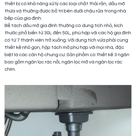
thiết bị có khả năng xử lý các loại chất thải rắn, dầu mỡ
thừa và thường được bố trí bên dưới chậu rửa trong nhà
bếp của gia đình.
Bể tách dầu mỡ gia đình thường có dung tích nhỏ, kích
thước phổ biến từ 30L đến 50L, phù hợp với các hộ gia đình
có từ 7 thành viên trở xuống. Với dung tích vừa phải cùng
thiết kế nhỏ gọn, hộp tách mỡ phù hợp với mọi nhà, đặc
biệt là các căn hộ chung cư. Sản phẩm có thiết kế 3 ngăn
bao gồm ngăn lọc rác nổi, ngăn lọc mỡ và ngăn lọc rác
chìm.