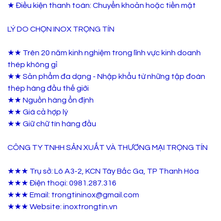
★ Điều kiện thanh toán: Chuyển khoản hoặc tiền mặt
LÝ DO CHỌN INOX TRỌNG TÍN
★★ Trên 20 năm kinh nghiệm trong lĩnh vực kinh doanh
thép không gỉ
★★ Sản phẩm đa dạng - Nhập khẩu từ những tập đoàn
thép hàng đầu thế giới
★★ Nguồn hàng ổn định
★★ Giá cả hợp lý
★★ Giữ chữ tín hàng đầu
CÔNG TY TNHH SẢN XUẤT VÀ THƯƠNG MẠI TRỌNG TÍN
★★★ Trụ sở: Lô A3-2, KCN Tây Bắc Ga, TP Thanh Hóa
★★★ Điện thoại: 0981.287.316
★★★ Email: trongtininox@gmail.com
★★★ Website: inoxtrongtin.vn