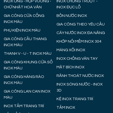
INOX ỐNG - HỘP VUÔNG -
INOX CHỐNG TRƯỢT -
CHỮ NHẬT HOA VĂN
INOX ĐỤC LỖ
GIA CÔNG CỬA CỔNG
BỒN NƯỚC INOX
INOX MÀU
GIA CÔNG THEO YÊU CẦU
PHỤ KIỆN INOX MÀU
CÂY NƯỚC INOX ĐA NĂNG
GIA CÔNG CẦU THANG
KHỚP NỐI MỀM INOX 304
INOX MÀU
MÁNG XỐI INOX
THANH V - U - T INOX MÀU
INOX CHỐNG VÂN TAY
GIA CÔNG KHUNG CỬA SỔ
MẶT BÍCH INOX
INOX MÀU
RÃNH THOÁT NƯỚC INOX
GIA CÔNG HÀNG RÀO
INOX MÀU
INOX SÓNG NƯỚC - INOX
3D
GIA CÔNG LAN CAN INOX
MÀU
KỆ INOX TRANG TRÍ
INOX TẤM TRANG TRÍ
TẤM INOX