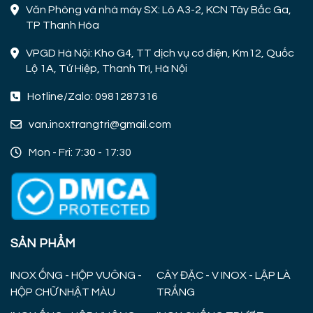
Văn Phòng và nhà máy SX: Lô A3-2, KCN Tây Bắc Ga,
TP Thanh Hóa
VPGD Hà Nội: Kho G4, TT dịch vụ cơ điện, Km12, Quốc
Lộ 1A, Tứ Hiệp, Thanh Trì, Hà Nội
Hotline/Zalo: 0981287316
van.inoxtrangtri@gmail.com
Mon - Fri: 7:30 - 17:30
SẢN PHẨM
INOX ỐNG - HỘP VUÔNG -
CÂY ĐẶC - V INOX - LẬP LÀ
HỘP CHỮ NHẬT MÀU
TRẮNG