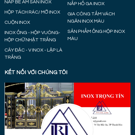
NẮP BỂ ÂM SÀN INOX
NẮP HỐ GA INOX
HỘP TÁCH RÁC/ MỠ INOX
GIA CÔNG TẤM VÁCH
NGĂN INOX MÀU
CUỘN INOX
SẢN PHẨM ỐNG HỘP INOX
INOX ỐNG - HỘP VUÔNG-
MÀU
HỘP CHỮ NHẬT TRẮNG
CÂY ĐẶC - V INOX - LẬP LÀ
TRẮNG
KẾT NỐI VỚI CHÚNG TÔI