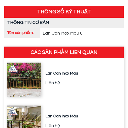
THÔNG SỐ KỸ THUẬT
THÔNG TIN CƠ BẢN
Tên sản phẩm:
Lan Can Inox Màu 01
CÁC SẢN PHẨM LIÊN QUAN
Lan Can Inox Màu
Liên hệ
Lan Can Inox Màu
Liên hệ