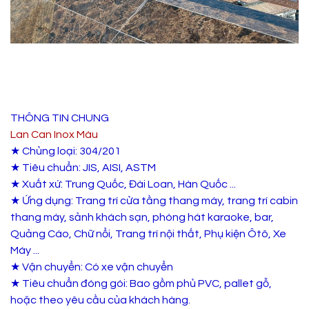
THÔNG TIN CHUNG
Lan Can Inox Màu
★ Chủng loại: 304/201
★ Tiêu chuẩn: JIS, AISI, ASTM
★ Xuất xứ: Trung Quốc, Đài Loan, Hàn Quốc ...
★ Ứng dụng: Trang trí cửa tầng thang máy, trang trí cabin
thang máy, sảnh khách sạn, phòng hát karaoke, bar,
Quảng Cáo, Chữ nổi, Trang trí nội thất, Phụ kiện Ôtô, Xe
Máy ...
★ Vận chuyển: Có xe vận chuyển
★ Tiêu chuẩn đóng gói: Bao gồm phủ PVC, pallet gỗ,
hoặc theo yêu cầu của khách hàng.