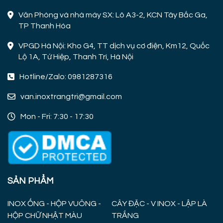
Văn Phòng và nhà máy SX: Lô A3-2, KCN Tây Bắc Ga,
TP Thanh Hóa
VPGD Hà Nội: Kho G4, TT dịch vụ cơ điện, Km12, Quốc
Lộ 1A, Tứ Hiệp, Thanh Trì, Hà Nội
Hotline/Zalo: 0981287316
van.inoxtrangtri@gmail.com
Mon - Fri: 7:30 - 17:30
SẢN PHẨM
INOX ỐNG - HỘP VUÔNG -
CÂY ĐẶC - V INOX - LẬP LÀ
HỘP CHỮ NHẬT MÀU
TRẮNG