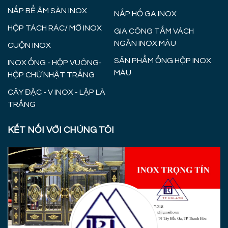
NẮP BỂ ÂM SÀN INOX
NẮP HỐ GA INOX
HỘP TÁCH RÁC/ MỠ INOX
GIA CÔNG TẤM VÁCH
NGĂN INOX MÀU
CUỘN INOX
SẢN PHẨM ỐNG HỘP INOX
INOX ỐNG - HỘP VUÔNG-
MÀU
HỘP CHỮ NHẬT TRẮNG
CÂY ĐẶC - V INOX - LẬP LÀ
TRẮNG
KẾT NỐI VỚI CHÚNG TÔI