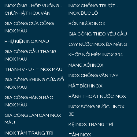
INOX ỐNG - HỘP VUÔNG -
INOX CHỐNG TRƯỢT -
CHỮ NHẬT HOA VĂN
INOX ĐỤC LỖ
GIA CÔNG CỬA CỔNG
BỒN NƯỚC INOX
INOX MÀU
GIA CÔNG THEO YÊU CẦU
PHỤ KIỆN INOX MÀU
CÂY NƯỚC INOX ĐA NĂNG
GIA CÔNG CẦU THANG
KHỚP NỐI MỀM INOX 304
INOX MÀU
MÁNG XỐI INOX
THANH V - U - T INOX MÀU
INOX CHỐNG VÂN TAY
GIA CÔNG KHUNG CỬA SỔ
MẶT BÍCH INOX
INOX MÀU
RÃNH THOÁT NƯỚC INOX
GIA CÔNG HÀNG RÀO
INOX MÀU
INOX SÓNG NƯỚC - INOX
3D
GIA CÔNG LAN CAN INOX
MÀU
KỆ INOX TRANG TRÍ
INOX TẤM TRANG TRÍ
TẤM INOX