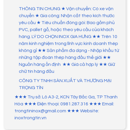
THÔNG TIN CHUNG ★ Vận chuyển: Có xe vận
chuyển ★ Gia công: Nhận cắt theo kích thước
yêu cầu ★ Tiêu chuẩn đóng gói: Bao gồm phủ
PVC, pallet gỗ, hoặc theo yêu cầu của khách
hàng. LÝ DO CHỌN INOX GIA HƯNG ★★ Trên 10
năm kinh nghiệm trong lĩnh vực kinh doanh thép
không gỉ ★★ Sản phẩm đa dạng - Nhập khẩu từ
những tập đoàn thép hàng đầu thế giới ★★
Nguồn hàng ổn định ★★ Giá cả hợp lý ★★ Giữ
chữ tín hàng đầu
CÔNG TY TNHH SÀN XUẤT VÀ THƯƠNG MẠI
TRỌNG TÍN
★★★ Trụ sở: Lô A3-2, KCN Tây Bắc Ga, TP Thanh
Hóa ★★★ Điện thoại: 0981.287.316 ★★★ Email:
trongtininox@gmail.com ★★★ Website:
inoxtrongtin.vn