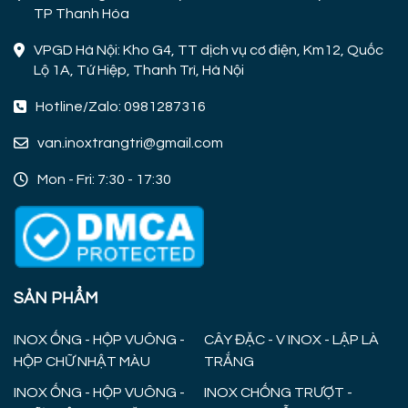
TP Thanh Hóa
VPGD Hà Nội: Kho G4, TT dịch vụ cơ điện, Km12, Quốc
Lộ 1A, Tứ Hiệp, Thanh Trì, Hà Nội
Hotline/Zalo: 0981287316
van.inoxtrangtri@gmail.com
Mon - Fri: 7:30 - 17:30
SẢN PHẨM
INOX ỐNG - HỘP VUÔNG -
CÂY ĐẶC - V INOX - LẬP LÀ
HỘP CHỮ NHẬT MÀU
TRẮNG
INOX ỐNG - HỘP VUÔNG -
INOX CHỐNG TRƯỢT -