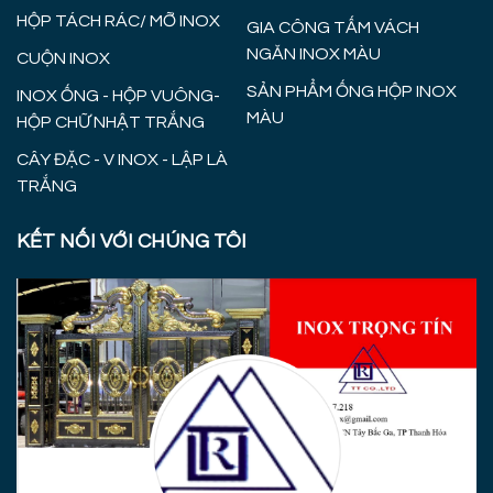
HỘP TÁCH RÁC/ MỠ INOX
GIA CÔNG TẤM VÁCH
NGĂN INOX MÀU
CUỘN INOX
SẢN PHẨM ỐNG HỘP INOX
INOX ỐNG - HỘP VUÔNG-
MÀU
HỘP CHỮ NHẬT TRẮNG
CÂY ĐẶC - V INOX - LẬP LÀ
TRẮNG
KẾT NỐI VỚI CHÚNG TÔI