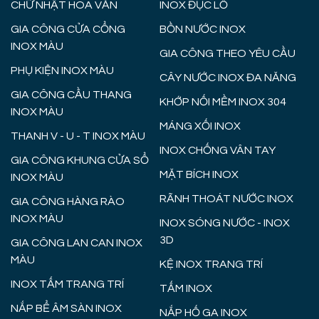
CHỮ NHẬT HOA VĂN
INOX ĐỤC LỖ
GIA CÔNG CỬA CỔNG
BỒN NƯỚC INOX
INOX MÀU
GIA CÔNG THEO YÊU CẦU
PHỤ KIỆN INOX MÀU
CÂY NƯỚC INOX ĐA NĂNG
GIA CÔNG CẦU THANG
KHỚP NỐI MỀM INOX 304
INOX MÀU
MÁNG XỐI INOX
THANH V - U - T INOX MÀU
INOX CHỐNG VÂN TAY
GIA CÔNG KHUNG CỬA SỔ
MẶT BÍCH INOX
INOX MÀU
RÃNH THOÁT NƯỚC INOX
GIA CÔNG HÀNG RÀO
INOX MÀU
INOX SÓNG NƯỚC - INOX
3D
GIA CÔNG LAN CAN INOX
MÀU
KỆ INOX TRANG TRÍ
INOX TẤM TRANG TRÍ
TẤM INOX
NẮP BỂ ÂM SÀN INOX
NẮP HỐ GA INOX