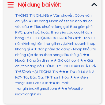
Nội dung bài viết:
THÔNG TIN CHUNG ★ Vận chuyển: Có xe vận
chuyển ★ Gia công: Nhận cắt theo kích thước
yêu cầu ★ Tiêu chuẩn đóng gói: Bao gồm phủ
PVC, pallet gỗ, hoặc theo yêu cầu của khách
hàng. LÝ DO CHỌN INOX GIA HƯNG ★★ Trên 10
năm kinh nghiệm trong lĩnh vực kinh doanh thép
không gỉ ★★ Sản phẩm đa dạng - Nhập khẩu từ
những tập đoàn thép hàng đầu thế giới ★★
Nguồn hàng ổn định ★★ Giá cả hợp lý ★★ Giữ
chữ tín hàng đầu CÔNG TY TNHH SẢN XUẤT VÀ
THƯƠNG MẠI TRỌNG TÍN ★★★ Trụ sở: Lô A3-2,
KCN Tây Bắc Ga, TP Thanh Hóa ★★★ Điện
thoại: 0981.287.316 ★★★ Email:
trongtininox@gmail.com ★★★ Website:
inoxtrongtin.vn