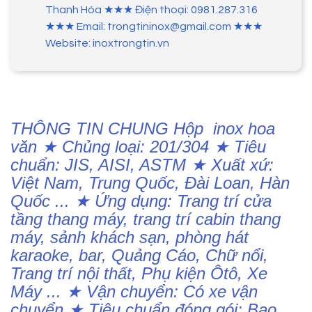
Thanh Hóa ★★★ Điện thoại: 0981.287.316
★★★ Email: trongtininox@gmail.com ★★★
Website: inoxtrongtin.vn
THÔNG TIN CHUNG Hộp inox hoa
văn ★ Chủng loại: 201/304 ★ Tiêu
chuẩn: JIS, AISI, ASTM ★ Xuất xứ:
Việt Nam, Trung Quốc, Đài Loan, Hàn
Quốc ... ★ Ứng dụng: Trang trí cửa
tầng thang máy, trang trí cabin thang
máy, sảnh khách sạn, phòng hát
karaoke, bar, Quảng Cáo, Chữ nổi,
Trang trí nội thất, Phụ kiện Ôtô, Xe
Máy ... ★ Vận chuyển: Có xe vận
chuyển ★ Tiêu chuẩn đóng gói: Bao