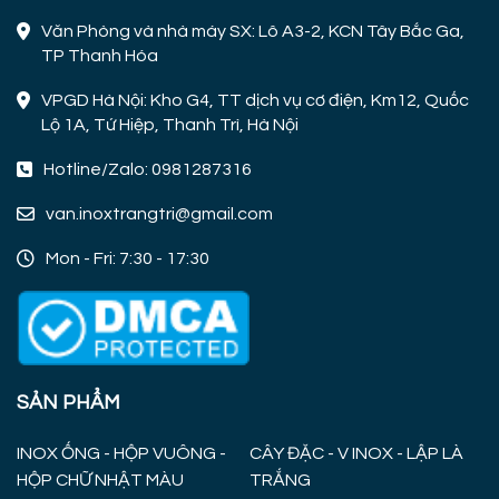
Văn Phòng và nhà máy SX: Lô A3-2, KCN Tây Bắc Ga,
TP Thanh Hóa
VPGD Hà Nội: Kho G4, TT dịch vụ cơ điện, Km12, Quốc
Lộ 1A, Tứ Hiệp, Thanh Trì, Hà Nội
Hotline/Zalo: 0981287316
van.inoxtrangtri@gmail.com
Mon - Fri: 7:30 - 17:30
SẢN PHẨM
INOX ỐNG - HỘP VUÔNG -
CÂY ĐẶC - V INOX - LẬP LÀ
HỘP CHỮ NHẬT MÀU
TRẮNG