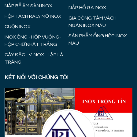
NẮP BỂ ÂM SÀN INOX
NẮP HỐ GA INOX
HỘP TÁCH RÁC/ MỠ INOX
GIA CÔNG TẤM VÁCH
NGĂN INOX MÀU
CUỘN INOX
SẢN PHẨM ỐNG HỘP INOX
INOX ỐNG - HỘP VUÔNG-
MÀU
HỘP CHỮ NHẬT TRẮNG
CÂY ĐẶC - V INOX - LẬP LÀ
TRẮNG
KẾT NỐI VỚI CHÚNG TÔI