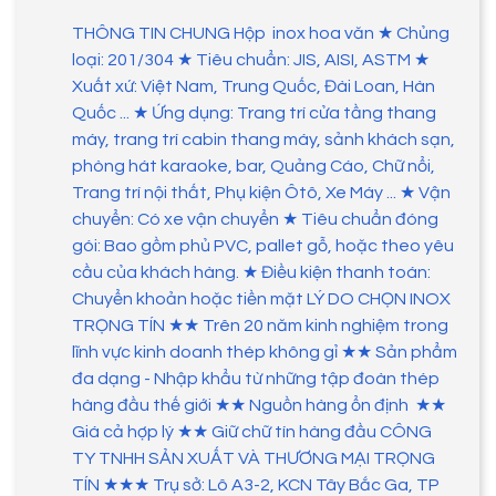
THÔNG TIN CHUNG Hộp inox hoa văn ★ Chủng
loại: 201/304 ★ Tiêu chuẩn: JIS, AISI, ASTM ★
Xuất xứ: Việt Nam, Trung Quốc, Đài Loan, Hàn
Quốc ... ★ Ứng dụng: Trang trí cửa tầng thang
máy, trang trí cabin thang máy, sảnh khách sạn,
phòng hát karaoke, bar, Quảng Cáo, Chữ nổi,
Trang trí nội thất, Phụ kiện Ôtô, Xe Máy ... ★ Vận
chuyển: Có xe vận chuyển ★ Tiêu chuẩn đóng
gói: Bao gồm phủ PVC, pallet gỗ, hoặc theo yêu
cầu của khách hàng. ★ Điều kiện thanh toán:
Chuyển khoản hoặc tiền mặt LÝ DO CHỌN INOX
TRỌNG TÍN ★★ Trên 20 năm kinh nghiệm trong
lĩnh vực kinh doanh thép không gỉ ★★ Sản phẩm
đa dạng - Nhập khẩu từ những tập đoàn thép
hàng đầu thế giới ★★ Nguồn hàng ổn định ★★
Giá cả hợp lý ★★ Giữ chữ tín hàng đầu CÔNG
TY TNHH SẢN XUẤT VÀ THƯƠNG MẠI TRỌNG
TÍN ★★★ Trụ sở: Lô A3-2, KCN Tây Bắc Ga, TP