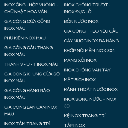
INOX ỐNG - HỘP VUÔNG -
INOX CHỐNG TRƯỢT -
CHỮ NHẬT HOA VĂN
INOX ĐỤC LỖ
GIA CÔNG CỬA CỔNG
BỒN NƯỚC INOX
INOX MÀU
GIA CÔNG THEO YÊU CẦU
PHỤ KIỆN INOX MÀU
CÂY NƯỚC INOX ĐA NĂNG
GIA CÔNG CẦU THANG
KHỚP NỐI MỀM INOX 304
INOX MÀU
MÁNG XỐI INOX
THANH V - U - T INOX MÀU
INOX CHỐNG VÂN TAY
GIA CÔNG KHUNG CỬA SỔ
MẶT BÍCH INOX
INOX MÀU
RÃNH THOÁT NƯỚC INOX
GIA CÔNG HÀNG RÀO
INOX MÀU
INOX SÓNG NƯỚC - INOX
3D
GIA CÔNG LAN CAN INOX
MÀU
KỆ INOX TRANG TRÍ
INOX TẤM TRANG TRÍ
TẤM INOX