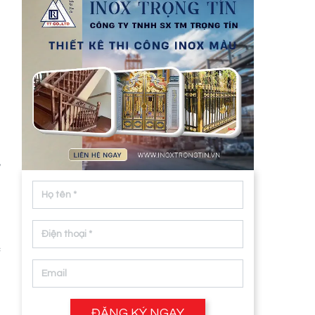
n
n
h
ệ
c
u
ĐĂNG KÝ NGAY