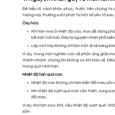
Để hiểu rõ cách khắc phục, trước tiên chúng ta c
tượng này thường xuất phát từ một số yếu tố sau:
Ôxy hóa
Khi hàn inox ở nhiệt độ cao, inox dễ dàng phả
bề mặt mối hàn. Đây là nguyên nhân phổ biến
Lớp oxit này không chỉ làm mất đi vẻ sáng b
Ví dụ, trong một nghiên cứu về phản ứng giữa inox
thành nhanh chóng khi không có khí bảo vệ. Điề
trong quá trình hàn.
Nhiệt độ hàn quá cao
Nhiệt độ cao không chỉ làm biến đổi màu sắc
Khi nhiệt độ vượt quá mức cần thiết, vùng x
đổi màu.
Ví dụ: Khi hàn inox 304, nếu nhiệt độ vượt quá 1
sẫm.