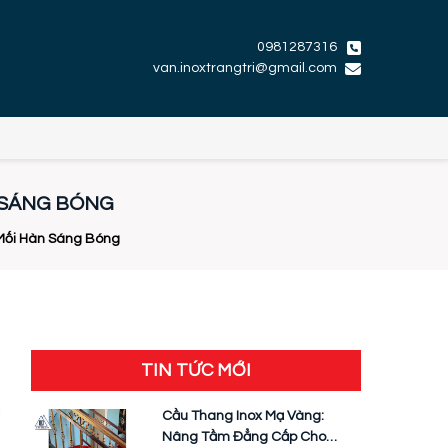
0981287316
van.inoxtrangtri@gmail.com
N SÁNG BÓNG
 Mối Hàn Sáng Bóng
TIN TỨC MỚI
i
Cầu Thang Inox Mạ Vàng:
Nâng Tầm Đẳng Cấp Cho