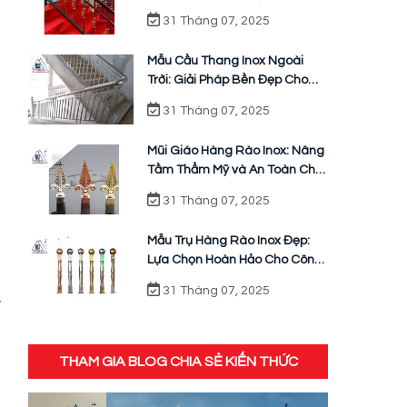
Không Gian Nội Thất
31 Tháng 07, 2025
Mẫu Cầu Thang Inox Ngoài
Trời: Giải Pháp Bền Đẹp Cho
Công Trình
31 Tháng 07, 2025
Mũi Giáo Hàng Rào Inox: Nâng
Tầm Thẩm Mỹ và An Toàn Cho
Công Trình
31 Tháng 07, 2025
Mẫu Trụ Hàng Rào Inox Đẹp:
Lựa Chọn Hoàn Hảo Cho Công
Trình Hiện Đại
31 Tháng 07, 2025
ỹ
h
a
THAM GIA BLOG CHIA SẺ KIẾN THỨC