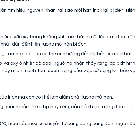
ần tìm hiểu nguyên nhân tại sao mối hàn inox lại bị đen. Hiệ
n ứng với oxy trong không khí, tạo thành một lớp oxit đen trê
 nhất dẫn đến hiện tượng mối hàn bị đen.
óng của inox mà còn có thể ảnh hưởng đến độ bền của mối hàn.
 và oxy ở nhiệt độ cao, người ta nhận thấy rằng lớp oxit hìn
u này nhấn mạnh tầm quan trọng của việc sử dụng khí bảo v
 của inox mà còn có thể làm giảm chất lượng mối hàn.
ung quanh mối hàn sẽ bị cháy xém, dẫn đến hiện tượng đen hoặ
500°C, màu sắc inox sẽ chuyển từ sáng bóng sang đen hoặc nâ