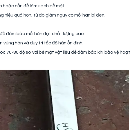
n hoặc cồn để làm sạch bề mặt.
ng hiệu quả hơn, từ đó giảm nguy cơ mối hàn bị đen.
 để đảm bảo mối hàn đạt chất lượng cao.
 vùng hàn và duy trì tốc độ hàn ổn định.
óc 70-80 độ so với bề mặt vật liệu để đảm bảo khí bảo vệ hoạ