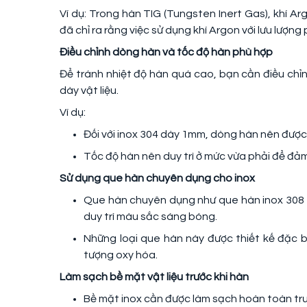
Ví dụ: Trong hàn TIG (Tungsten Inert Gas), khí 
đã chỉ ra rằng việc sử dụng khí Argon với lưu lượn
Điều chỉnh dòng hàn và tốc độ hàn phù hợp
Để tránh nhiệt độ hàn quá cao, bạn cần điều chỉn
dày vật liệu.
Ví dụ:
Đối với inox 304 dày 1mm, dòng hàn nên được
Tốc độ hàn nên duy trì ở mức vừa phải để đảm
Sử dụng que hàn chuyên dụng cho inox
Que hàn chuyên dụng như que hàn inox 308 
duy trì màu sắc sáng bóng.
Những loại que hàn này được thiết kế đặc bi
tượng oxy hóa.
Làm sạch bề mặt vật liệu trước khi hàn
Bề mặt inox cần được làm sạch hoàn toàn trướ