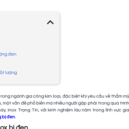
ượng đen
hất lượng
rong ngành gia công kim loại, đặc biệt khi yêu cầu về thẩm m
 một vấn đề phổ biến mà nhiều người gặp phải trong quá trìn
này, Inox Trọng Tín, với kinh nghiệm lâu năm trong lĩnh vực gi
 bị đen
.
ox bị đen