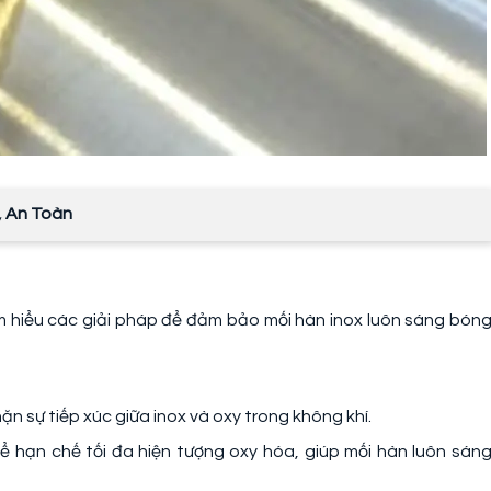
 An Toàn
ìm hiểu các giải pháp để đảm bảo mối hàn inox luôn sáng bón
hặn sự tiếp xúc giữa inox và oxy trong không khí.
ể hạn chế tối đa hiện tượng oxy hóa, giúp mối hàn luôn sán