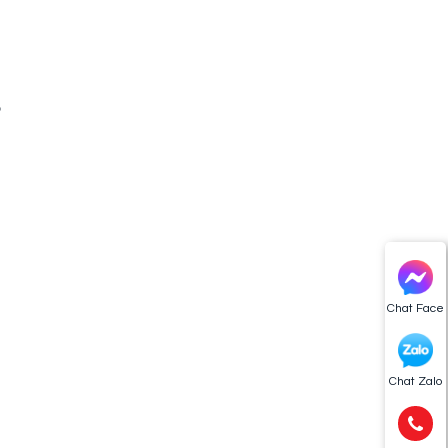
u
ộ
p
Chat Face
n
Chat Zalo