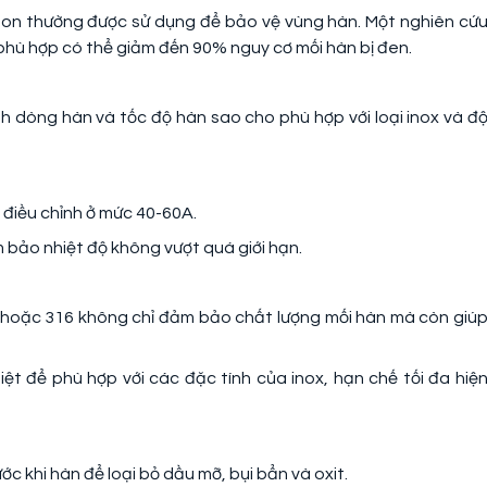
Argon thường được sử dụng để bảo vệ vùng hàn. Một nghiên cứ
g phù hợp có thể giảm đến 90% nguy cơ mối hàn bị đen.
h dòng hàn và tốc độ hàn sao cho phù hợp với loại inox và đ
 điều chỉnh ở mức 40-60A.
 bảo nhiệt độ không vượt quá giới hạn.
hoặc 316 không chỉ đảm bảo chất lượng mối hàn mà còn giú
ệt để phù hợp với các đặc tính của inox, hạn chế tối đa hiệ
c khi hàn để loại bỏ dầu mỡ, bụi bẩn và oxit.