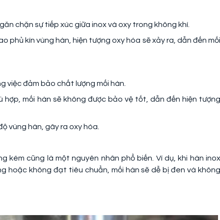
găn chặn sự tiếp xúc giữa inox và oxy trong không khí.
o phủ kín vùng hàn, hiện tượng oxy hóa sẽ xảy ra, dẫn đến mố
ng việc đảm bảo chất lượng mối hàn.
 hợp, mối hàn sẽ không được bảo vệ tốt, dẫn đến hiện tượn
độ vùng hàn, gây ra oxy hóa.
g kém cũng là một nguyên nhân phổ biến. Ví dụ, khi hàn ino
g hoặc không đạt tiêu chuẩn, mối hàn sẽ dễ bị đen và khôn