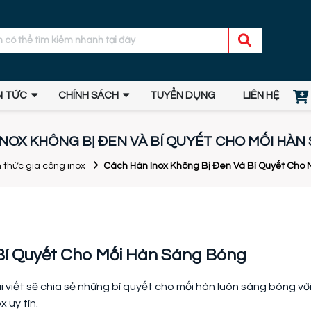
N TỨC
CHÍNH SÁCH
TUYỂN DỤNG
LIÊN HỆ
NOX KHÔNG BỊ ĐEN VÀ BÍ QUYẾT CHO MỐI HÀ
n thức gia công inox
Cách Hàn Inox Không Bị Đen Và Bí Quyết Cho
Bí Quyết Cho Mối Hàn Sáng Bóng
 viết sẽ chia sẻ những bí quyết cho mối hàn luôn sáng bóng vớ
 uy tín.