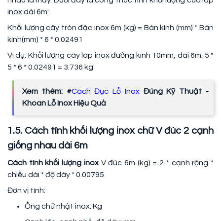
nhau là mấy. Dưới đây là công thức tính khối lượng của láp
inox dài 6m:
Khối lượng cây tròn đặc inox 6m (kg) = Bán kính (mm) * Bán
kính(mm) * 6 * 0.02491
Ví dụ: Khối lượng cây láp inox đường kính 10mm, dài 6m: 5 *
5 * 6 * 0.02491 = 3.736 kg
Xem thêm: #
Cách Đục Lỗ Inox
Đúng Kỹ Thuật -
Khoan Lỗ Inox Hiệu Quả
1.5. Cách tính khối lượng inox chữ V đúc 2 cạnh
giống nhau dài 6m
Cách tính khối lượng inox
V đúc 6m (kg) = 2 * cạnh rộng *
chiều dài * độ dày * 0.00795
Đơn vị tính:
Ống chữ nhật inox: Kg