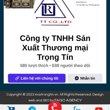
Copyright © 2023 inoxtrongtin.vn. All Rights Reserved. Design
FAGO AGENCY
web and SEO by