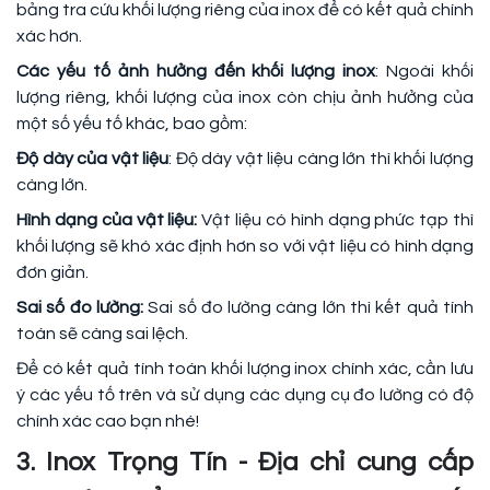
bảng tra cứu khối lượng riêng của inox để có kết quả chính
xác hơn.
Các yếu tố ảnh hưởng đến khối lượng inox
: Ngoài khối
lượng riêng, khối lượng của inox còn chịu ảnh hưởng của
một số yếu tố khác, bao gồm:
Độ dày của vật liệu
: Độ dày vật liệu càng lớn thì khối lượng
càng lớn.
Hình dạng của vật liệu:
Vật liệu có hình dạng phức tạp thì
khối lượng sẽ khó xác định hơn so với vật liệu có hình dạng
đơn giản.
Sai số đo lường:
Sai số đo lường càng lớn thì kết quả tính
toán sẽ càng sai lệch.
Để có kết quả tính toán khối lượng inox chính xác, cần lưu
ý các yếu tố trên và sử dụng các dụng cụ đo lường có độ
chính xác cao bạn nhé!
3. Inox Trọng Tín - Địa chỉ cung cấp