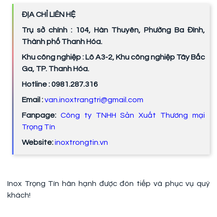
ĐỊA CHỈ LIÊN HỆ
Trụ sở chính : 104, Hàn Thuyên, Phường Ba Đình,
Thành phố Thanh Hóa.
Khu công nghiệp : Lô A3-2, Khu công nghiệp Tây Bắc
Ga, TP. Thanh Hóa.
Hotline : 0981.287.316
Email :
van.inoxtrangtri@gmail.com
Fanpage:
Công ty TNHH Sản Xuất Thương mại
Trọng Tín
Website:
inoxtrongtin.vn
Inox Trọng Tín hân hạnh được đón tiếp và phục vụ quý
khách!