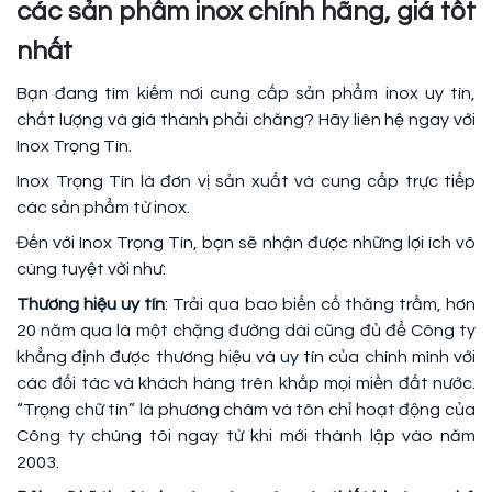
các sản phẩm inox chính hãng, giá tốt
nhất
Bạn đang tìm kiếm nơi cung cấp sản phẩm inox uy tín,
chất lượng và giá thành phải chăng? Hãy liên hệ ngay với
Inox Trọng Tín.
Inox Trọng Tín là đơn vị sản xuất và cung cấp trực tiếp
các sản phẩm từ inox.
Đến với Inox Trọng Tín, bạn sẽ nhận được những lợi ích vô
cùng tuyệt vời như:
Thương hiệu uy tín
: Trải qua bao biến cố thăng trầm, hơn
20 năm qua là một chặng đường dài cũng đủ để Công ty
khẳng định được thương hiệu và uy tín của chính mình với
các đối tác và khách hàng trên khắp mọi miền đất nước.
“Trọng chữ tín” là phương châm và tôn chỉ hoạt động của
Công ty chúng tôi ngay từ khi mới thành lập vào năm
2003.