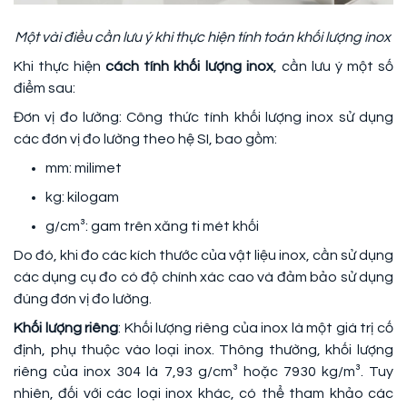
Một vài điều cần lưu ý khi thực hiện tính toán khối lượng inox
Khi thực hiện
cách tính khối lượng inox
, cần lưu ý một số
điểm sau:
Đơn vị đo lường: Công thức tính khối lượng inox sử dụng
các đơn vị đo lường theo hệ SI, bao gồm:
mm: milimet
kg: kilogam
g/cm³: gam trên xăng ti mét khối
Do đó, khi đo các kích thước của vật liệu inox, cần sử dụng
các dụng cụ đo có độ chính xác cao và đảm bảo sử dụng
đúng đơn vị đo lường.
Khối lượng riêng
: Khối lượng riêng của inox là một giá trị cố
định, phụ thuộc vào loại inox. Thông thường, khối lượng
riêng của inox 304 là 7,93 g/cm³ hoặc 7930 kg/m³. Tuy
nhiên, đối với các loại inox khác, có thể tham khảo các