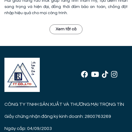
Mũi giáo hàng rào inox giúp tăng tính thẩm mỹ, tạo điểm nhấn
sang trọng và hiện đại, đồng thời đảm bảo an toàn, chống đột
nhập hiệu quả cho mọi công trình.
Xem tất cả
CÔNG TY TNHH SẢN XUẤT VÀ THƯƠNG MẠI TRỌNG TÍN
Giấy chứng nhận đăng ký kinh doanh: 2800763269
Ngày cấp: 04/09/2003