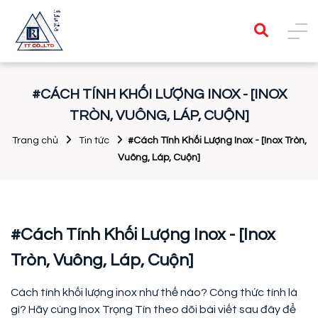
#CÁCH TÍNH KHỐI LƯỢNG INOX - [INOX
TRÒN, VUÔNG, LÁP, CUỘN]
Trang chủ
Tin tức
#Cách Tính Khối Lượng Inox - [Inox Tròn,
Vuông, Láp, Cuộn]
#Cách Tính Khối Lượng Inox - [Inox
Tròn, Vuông, Láp, Cuộn]
Cách tính khối lượng inox như thế nào? Công thức tính là
gì? Hãy cùng Inox Trọng Tín theo dõi bài viết sau đây để