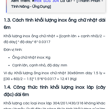
Xem thêm: #
Inox SUS 304
Là Gì? - [Thành Phần -
Tính Năng - Ứng Dụng]
1.3. Cách tính khối lượng inox ống chữ nhật dài
6m
Khối lượng inox ống chữ nhật = [(cạnh lớn + cạnh nhỏ)/2 –
độ dày] * độ dày* 6* 0.0317
Đơn vị tính:
Ống chữ nhật inox: Kg
Cạnh lớn, cạnh nhỏ, độ dày: mm
Ví dụ: Khối lượng ống inox chữ nhật 30x60mm dày 1.5 ly =
[(30 + 60)/2 – 1.5]*1.5*6*0.0317 = 12.41 (Kg)
1.4. Công thức tính khối lượng inox láp (cây
đặc) dài 6m
Khối lượng các loại inox láp 304/201/430/316 không khác