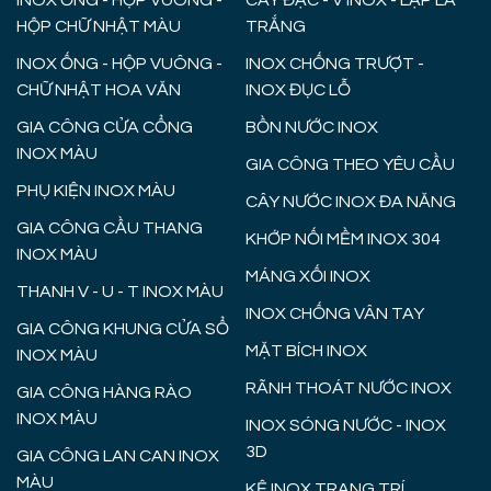
INOX ỐNG - HỘP VUÔNG -
CÂY ĐẶC - V INOX - LẬP LÀ
HỘP CHỮ NHẬT MÀU
TRẮNG
INOX ỐNG - HỘP VUÔNG -
INOX CHỐNG TRƯỢT -
CHỮ NHẬT HOA VĂN
INOX ĐỤC LỖ
GIA CÔNG CỬA CỔNG
BỒN NƯỚC INOX
INOX MÀU
GIA CÔNG THEO YÊU CẦU
PHỤ KIỆN INOX MÀU
CÂY NƯỚC INOX ĐA NĂNG
GIA CÔNG CẦU THANG
KHỚP NỐI MỀM INOX 304
INOX MÀU
MÁNG XỐI INOX
THANH V - U - T INOX MÀU
INOX CHỐNG VÂN TAY
GIA CÔNG KHUNG CỬA SỔ
MẶT BÍCH INOX
INOX MÀU
RÃNH THOÁT NƯỚC INOX
GIA CÔNG HÀNG RÀO
INOX MÀU
INOX SÓNG NƯỚC - INOX
3D
GIA CÔNG LAN CAN INOX
MÀU
KỆ INOX TRANG TRÍ