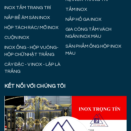
INOX TẤM TRANG TRÍ
TẤM INOX
NẮP BỂ ÂM SÀN INOX
NẮP HỐ GA INOX
HỘP TÁCH RÁC/ MỠ INOX
GIA CÔNG TẤM VÁCH
NGĂN INOX MÀU
CUỘN INOX
SẢN PHẨM ỐNG HỘP INOX
INOX ỐNG - HỘP VUÔNG-
MÀU
HỘP CHỮ NHẬT TRẮNG
CÂY ĐẶC - V INOX - LẬP LÀ
TRẮNG
KẾT NỐI VỚI CHÚNG TÔI