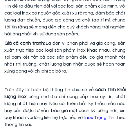
Tín đề ra đầu tiên đối với các loại sản phẩm của mình. Với
các loại inox có nguồn gốc xuất xứ rõ ràng, đảm bảo chất
lượng đạt chuẩn, được gia công và chế tạo tỉ mỉ, chúng
tôi tin rằng sẽ mang đến cho quý khách hàng trải nghiệm
hài lòng nhất khi sử dụng sản phẩm.
Giá cả cạnh tranh:
Là đơn vị phân phối và gia công, sản
xuất trực tiếp các loại sản phẩm inox khác nhau, chúng
tôi cam kết tất cả các sản phẩm đều có giá thành tốt
nhất thị trường, chất lượng bạn nhận được sẽ hoàn toàn
xứng đáng với chi phí đã bỏ ra.
Trên đây là toàn bộ thông tin chia sẻ về
cách tính khối
lượng inox
cũng như địa chỉ cung cấp inox uy tín, chất
lượng nhất hiện nay. Nếu có thêm bất kỳ thắc mắc nào
hay cần được tư vấn, báo giá một cách kỹ lưỡng hơn, xin
quý khách vui lòng liên hệ trực tiếp với
Inox Trọng Tín
theo
thông tin sau: