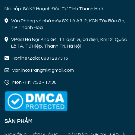
Nơi cấp: Sở Kế Hoạch Đầu Tư Tỉnh Thanh Hoá
Văn Phòng và nhà máy SX: Lô A3-2, KCN Tây Bắc Ga,
TP Thanh Hóa
VPGD Hà Nội: Kho G4, TT dịch vụ cơ điện, Km12, Quốc
Lộ 1A, Tứ Hiệp, Thanh Trì, Hà Nội
Hotline/Zalo: 0981287316
van.inoxtrangtri@gmail.com
Mon - Fri: 7:30 - 17:30
SẢN PHẨM