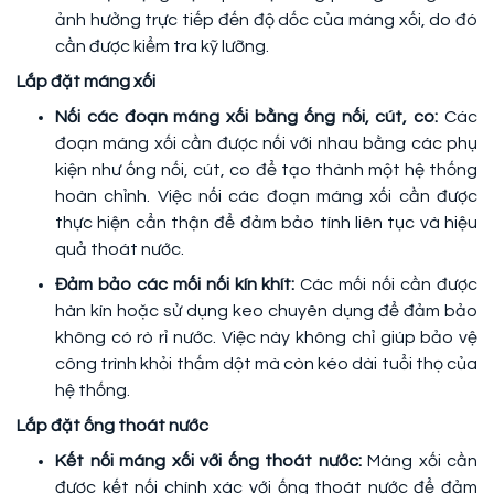
ảnh hưởng trực tiếp đến độ dốc của máng xối, do đó
cần được kiểm tra kỹ lưỡng.
Lắp đặt máng xối
Nối các đoạn máng xối bằng ống nối, cút, co:
Các
đoạn máng xối cần được nối với nhau bằng các phụ
kiện như ống nối, cút, co để tạo thành một hệ thống
hoàn chỉnh. Việc nối các đoạn máng xối cần được
thực hiện cẩn thận để đảm bảo tính liên tục và hiệu
quả thoát nước.
Đảm bảo các mối nối kín khít:
Các mối nối cần được
hàn kín hoặc sử dụng keo chuyên dụng để đảm bảo
không có rò rỉ nước. Việc này không chỉ giúp bảo vệ
công trình khỏi thấm dột mà còn kéo dài tuổi thọ của
hệ thống.
Lắp đặt ống thoát nước
Kết nối máng xối với ống thoát nước:
Máng xối cần
được kết nối chính xác với ống thoát nước để đảm