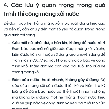
4. Các lưu ý quan trọng trong quá
trình thi công máng xối nước
Để đảm bảo hệ thống máng xối inox hoạt động hiệu quả
và bền bỉ, cần chú ý đến một số yếu tố quan trọng trong
quá trình thi công.
Các mối nối phải được hàn kín, không để nước rò rỉ:
Đảm bảo các mối nối giữa các đoạn máng xối và phụ
kiện được hàn kín hoặc sử dụng keo chuyên dụng để
tránh rò rỉ nước. Việc này không chỉ giúp bảo vệ công
trình khỏi thấm dột mà còn kéo dài tuổi thọ của hệ
thống máng xối.
Đảm bảo nước thoát nhanh, không gây ứ đọng:
Độ
dốc của máng xối cần được thiết kế và kiểm tra kỹ
lưỡng để đảm bảo nước có thể thoát nhanh chóng
mà không bị ứ đọng. Một hệ thống thoát nước hiệu
quả sẽ giúp bảo vệ công trình và kéo dài tuổi thọ của