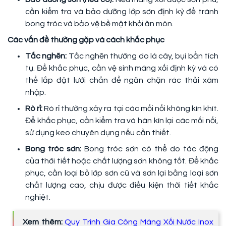
cần kiểm tra và bảo dưỡng lớp sơn định kỳ để tránh
bong tróc và bảo vệ bề mặt khỏi ăn mòn.
Các vấn đề thường gặp và cách khắc phục
Tắc nghẽn:
Tắc nghẽn thường do lá cây, bụi bẩn tích
tụ. Để khắc phục, cần vệ sinh máng xối định kỳ và có
thể lắp đặt lưới chắn để ngăn chặn rác thải xâm
nhập.
Rò rỉ:
Rò rỉ thường xảy ra tại các mối nối không kín khít.
Để khắc phục, cần kiểm tra và hàn kín lại các mối nối,
sử dụng keo chuyên dụng nếu cần thiết.
Bong tróc sơn:
Bong tróc sơn có thể do tác động
của thời tiết hoặc chất lượng sơn không tốt. Để khắc
phục, cần loại bỏ lớp sơn cũ và sơn lại bằng loại sơn
chất lượng cao, chịu được điều kiện thời tiết khắc
nghiệt.
Xem thêm:
Quy Trình Gia Công Máng Xối Nước Inox