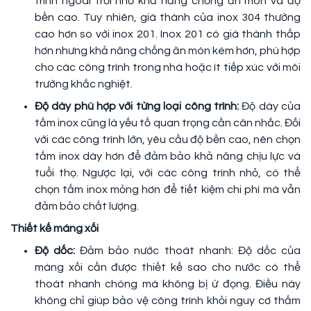
trình ngoài trời nhờ khả năng chống ăn mòn và độ
bền cao. Tuy nhiên, giá thành của inox 304 thường
cao hơn so với inox 201. Inox 201 có giá thành thấp
hơn nhưng khả năng chống ăn mòn kém hơn, phù hợp
cho các công trình trong nhà hoặc ít tiếp xúc với môi
trường khắc nghiệt.
Độ dày phù hợp với từng loại công trình:
Độ dày của
tấm inox cũng là yếu tố quan trọng cần cân nhắc. Đối
với các công trình lớn, yêu cầu độ bền cao, nên chọn
tấm inox dày hơn để đảm bảo khả năng chịu lực và
tuổi thọ. Ngược lại, với các công trình nhỏ, có thể
chọn tấm inox mỏng hơn để tiết kiệm chi phí mà vẫn
đảm bảo chất lượng.
Thiết kế máng xối
Độ dốc:
Đảm bảo nước thoát nhanh: Độ dốc của
máng xối cần được thiết kế sao cho nước có thể
thoát nhanh chóng mà không bị ứ đọng. Điều này
không chỉ giúp bảo vệ công trình khỏi nguy cơ thấm