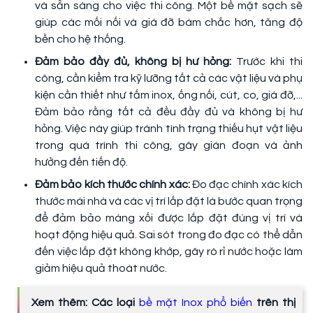
và sẵn sàng cho việc thi công. Một bề mặt sạch sẽ
giúp các mối nối và giá đỡ bám chắc hơn, tăng độ
bền cho hệ thống.
Đảm bảo đầy đủ, không bị hư hỏng:
Trước khi thi
công, cần kiểm tra kỹ lưỡng tất cả các vật liệu và phụ
kiện cần thiết như tấm inox, ống nối, cút, co, giá đỡ,...
Đảm bảo rằng tất cả đều đầy đủ và không bị hư
hỏng. Việc này giúp tránh tình trạng thiếu hụt vật liệu
trong quá trình thi công, gây gián đoạn và ảnh
hưởng đến tiến độ.
Đảm bảo kích thước chính xác:
Đo đạc chính xác kích
thước mái nhà và các vị trí lắp đặt là bước quan trọng
để đảm bảo máng xối được lắp đặt đúng vị trí và
hoạt động hiệu quả. Sai sót trong đo đạc có thể dẫn
đến việc lắp đặt không khớp, gây rò rỉ nước hoặc làm
giảm hiệu quả thoát nước.
Xem thêm: Các loại
bề mặt Inox phổ biến
trên thị