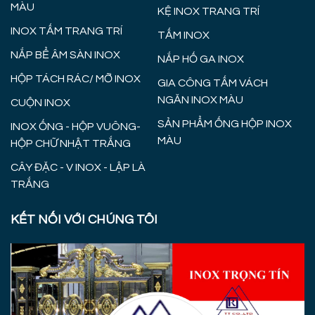
MÀU
KỆ INOX TRANG TRÍ
INOX TẤM TRANG TRÍ
TẤM INOX
NẮP BỂ ÂM SÀN INOX
NẮP HỐ GA INOX
HỘP TÁCH RÁC/ MỠ INOX
GIA CÔNG TẤM VÁCH
NGĂN INOX MÀU
CUỘN INOX
SẢN PHẨM ỐNG HỘP INOX
INOX ỐNG - HỘP VUÔNG-
MÀU
HỘP CHỮ NHẬT TRẮNG
CÂY ĐẶC - V INOX - LẬP LÀ
TRẮNG
KẾT NỐI VỚI CHÚNG TÔI