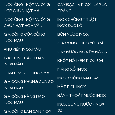
INOX ỐNG - HỘP VUÔNG -
CÂY ĐẶC - V INOX - LẬP LÀ
HỘP CHỮ NHẬT MÀU
TRẮNG
INOX ỐNG - HỘP VUÔNG -
INOX CHỐNG TRƯỢT -
CHỮ NHẬT HOA VĂN
INOX ĐỤC LỖ
GIA CÔNG CỬA CỔNG
BỒN NƯỚC INOX
INOX MÀU
GIA CÔNG THEO YÊU CẦU
PHỤ KIỆN INOX MÀU
CÂY NƯỚC INOX ĐA NĂNG
GIA CÔNG CẦU THANG
KHỚP NỐI MỀM INOX 304
INOX MÀU
MÁNG XỐI INOX
THANH V - U - T INOX MÀU
INOX CHỐNG VÂN TAY
GIA CÔNG KHUNG CỬA SỔ
MẶT BÍCH INOX
INOX MÀU
RÃNH THOÁT NƯỚC INOX
GIA CÔNG HÀNG RÀO
INOX MÀU
INOX SÓNG NƯỚC - INOX
3D
GIA CÔNG LAN CAN INOX