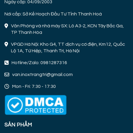
Ngày cấp: 04/09/2003
Nơi cấp: Sở Kế Hoạch Đầu Tư Tỉnh Thanh Hoá
Văn Phòng và nhà máy SX: Lô A3-2, KCN Tây Bắc Ga,
TP Thanh Hóa
VPGD Hà Nội: Kho G4, TT dịch vụ cơ điện, Km12, Quốc
Lộ 1A, Tứ Hiệp, Thanh Trì, Hà Nội
Hotline/Zalo: 0981287316
van.inoxtrangtri@gmail.com
Mon - Fri: 7:30 - 17:30
SẢN PHẨM