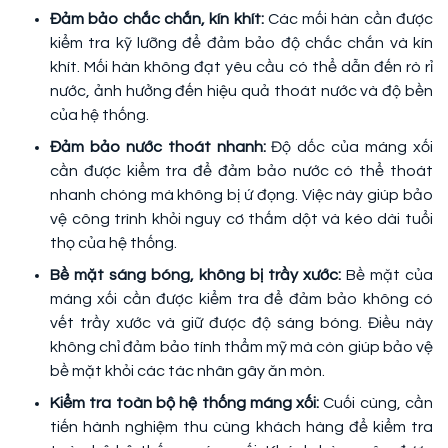
Đảm bảo chắc chắn, kín khít:
Các mối hàn cần được
kiểm tra kỹ lưỡng để đảm bảo độ chắc chắn và kín
khít. Mối hàn không đạt yêu cầu có thể dẫn đến rò rỉ
nước, ảnh hưởng đến hiệu quả thoát nước và độ bền
của hệ thống.
Đảm bảo nước thoát nhanh:
Độ dốc của máng xối
cần được kiểm tra để đảm bảo nước có thể thoát
nhanh chóng mà không bị ứ đọng. Việc này giúp bảo
vệ công trình khỏi nguy cơ thấm dột và kéo dài tuổi
thọ của hệ thống.
Bề mặt sáng bóng, không bị trầy xước:
Bề mặt của
máng xối cần được kiểm tra để đảm bảo không có
vết trầy xước và giữ được độ sáng bóng. Điều này
không chỉ đảm bảo tính thẩm mỹ mà còn giúp bảo vệ
bề mặt khỏi các tác nhân gây ăn mòn.
Kiểm tra toàn bộ hệ thống máng xối:
Cuối cùng, cần
tiến hành nghiệm thu cùng khách hàng để kiểm tra