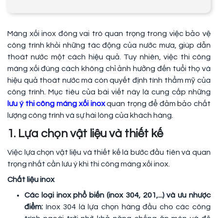
Máng xối inox đóng vai trò quan trọng trong việc bảo vệ
công trình khỏi những tác động của nước mưa, giúp dẫn
thoát nước một cách hiệu quả. Tuy nhiên, việc thi công
máng xối đúng cách không chỉ ảnh hưởng đến tuổi thọ và
hiệu quả thoát nước mà còn quyết định tính thẩm mỹ của
công trình. Mục tiêu của bài viết này là cung cấp những
lưu ý thi công máng xối inox
quan trọng để đảm bảo chất
lượng công trình và sự hài lòng của khách hàng.
1. Lựa chọn vật liệu và thiết kế
Việc lựa chọn vật liệu và thiết kế là bước đầu tiên và quan
trọng nhất cần lưu ý khi thi công máng xối inox.
Chất liệu inox
Các loại inox phổ biến (inox 304, 201,...) và ưu nhược
điểm:
Inox 304 là lựa chọn hàng đầu cho các công