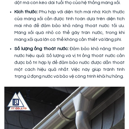
dột mà còn kéo dài tuổi thọ của hệ thống máng xối.
Kích thước:
Phù hợp với diện tích mái nhà: Kích thước
của máng xối cần được tính toán dựa trên diện tích
mái nhà để đảm bảo khả năng thoát nước tối ưu.
Máng xối quá nhỏ có thể gây tràn nước, trong khi
máng xối quá lớn có thể không cần thiết và lãng phí.
Số lượng ống thoát nước:
Đảm bảo khả năng thoát
nước hiệu quả: Số lượng và vị trí ống thoát nước cần
được bố trí hợp lý để đảm bảo nước được dẫn thoát
một cách hiệu quả nhất. Việc này giúp tránh tình
trạng ứ đọng nước và bảo vệ công trình khỏi hư hỏng.