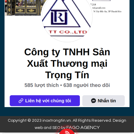
Copyright © 2023 inoxtrongtin.vn. All Rights Reserved. Design
FAGO AGENCY
web and SEO by