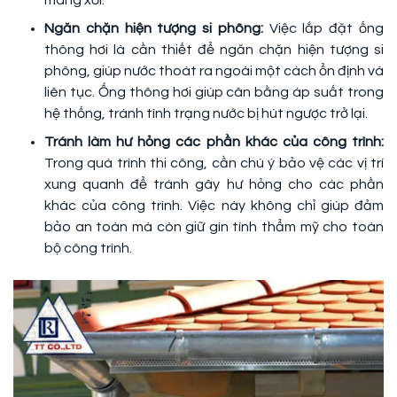
máng xối.
Ngăn chặn hiện tượng si phông:
Việc lắp đặt ống
thông hơi là cần thiết để ngăn chặn hiện tượng si
phông, giúp nước thoát ra ngoài một cách ổn định và
liên tục. Ống thông hơi giúp cân bằng áp suất trong
hệ thống, tránh tình trạng nước bị hút ngược trở lại.
Tránh làm hư hỏng các phần khác của công trình:
Trong quá trình thi công, cần chú ý bảo vệ các vị trí
xung quanh để tránh gây hư hỏng cho các phần
khác của công trình. Việc này không chỉ giúp đảm
bảo an toàn mà còn giữ gìn tính thẩm mỹ cho toàn
bộ công trình.