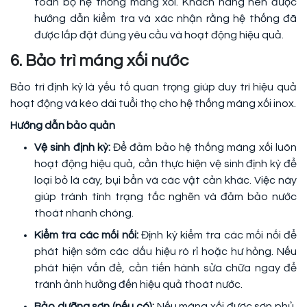
toàn bộ hệ thống máng xối. Khách hàng nên được
hướng dẫn kiểm tra và xác nhận rằng hệ thống đã
được lắp đặt đúng yêu cầu và hoạt động hiệu quả.
6. Bảo trì máng xối nước
Bảo trì định kỳ là yếu tố quan trọng giúp duy trì hiệu quả
hoạt động và kéo dài tuổi thọ cho hệ thống máng xối inox.
Hướng dẫn bảo quản
Vệ sinh định kỳ:
Để đảm bảo hệ thống máng xối luôn
hoạt động hiệu quả, cần thực hiện vệ sinh định kỳ để
loại bỏ lá cây, bụi bẩn và các vật cản khác. Việc này
giúp tránh tình trạng tắc nghẽn và đảm bảo nước
thoát nhanh chóng.
Kiểm tra các mối nối:
Định kỳ kiểm tra các mối nối để
phát hiện sớm các dấu hiệu rò rỉ hoặc hư hỏng. Nếu
phát hiện vấn đề, cần tiến hành sửa chữa ngay để
tránh ảnh hưởng đến hiệu quả thoát nước.
Bảo dưỡng sơn (nếu có):
Nếu máng xối được sơn phủ,