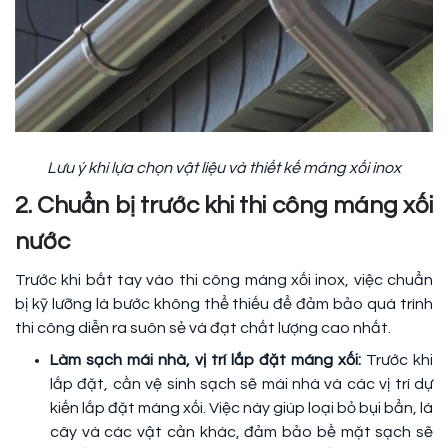
Lưu ý khi lựa chọn vật liệu và thiết kế máng xối inox
2. Chuẩn bị trước khi thi công máng xối
nước
Trước khi bắt tay vào thi công máng xối inox, việc chuẩn
bị kỹ lưỡng là bước không thể thiếu để đảm bảo quá trình
thi công diễn ra suôn sẻ và đạt chất lượng cao nhất.
Làm sạch mái nhà, vị trí lắp đặt máng xối:
Trước khi
lắp đặt, cần vệ sinh sạch sẽ mái nhà và các vị trí dự
kiến lắp đặt máng xối. Việc này giúp loại bỏ bụi bẩn, lá
cây và các vật cản khác, đảm bảo bề mặt sạch sẽ