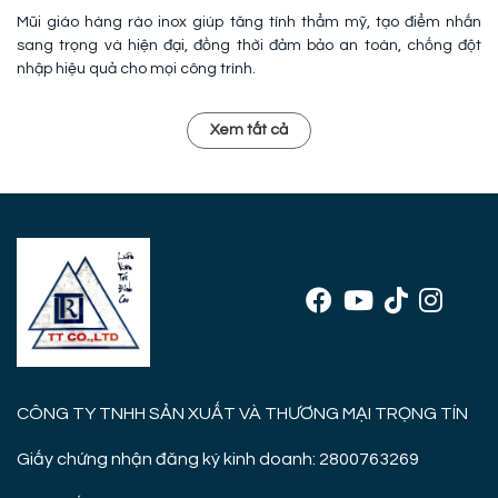
Mũi giáo hàng rào inox giúp tăng tính thẩm mỹ, tạo điểm nhấn
sang trọng và hiện đại, đồng thời đảm bảo an toàn, chống đột
nhập hiệu quả cho mọi công trình.
Xem tất cả
CÔNG TY TNHH SẢN XUẤT VÀ THƯƠNG MẠI TRỌNG TÍN
Giấy chứng nhận đăng ký kinh doanh: 2800763269