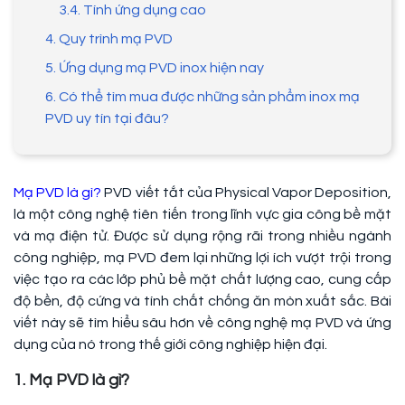
3.4. Tính ứng dụng cao
4. Quy trình mạ PVD
5. Ứng dụng mạ PVD inox hiện nay
6. Có thể tìm mua được những sản phẩm inox mạ
PVD uy tín tại đâu?
Mạ PVD là gì?
PVD viết tắt của Physical Vapor Deposition,
là một công nghệ tiên tiến trong lĩnh vực gia công bề mặt
và mạ điện tử. Được sử dụng rộng rãi trong nhiều ngành
công nghiệp, mạ PVD đem lại những lợi ích vượt trội trong
việc tạo ra các lớp phủ bề mặt chất lượng cao, cung cấp
độ bền, độ cứng và tính chất chống ăn mòn xuất sắc. Bài
viết này sẽ tìm hiểu sâu hơn về công nghệ mạ PVD và ứng
dụng của nó trong thế giới công nghiệp hiện đại.
1. Mạ PVD là gì?