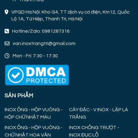
VPGD Hà Nội: Kho G4, TT dịch vụ cơ điện, Km12, Quốc
Lộ 1A, Tứ Hiệp, Thanh Trì, Hà Nội
Hotline/Zalo: 0981287316
van.inoxtrangtri@gmail.com
Mon - Fri: 7:30 - 17:30
SẢN PHẨM
INOX ỐNG - HỘP VUÔNG -
CÂY ĐẶC - V INOX - LẬP LÀ
HỘP CHỮ NHẬT MÀU
TRẮNG
INOX ỐNG - HỘP VUÔNG -
INOX CHỐNG TRƯỢT -
CHỮ NHẬT HOA VĂN
INOX ĐỤC LỖ