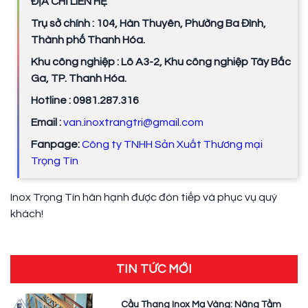
ĐỊA CHỈ LIÊN HỆ
Trụ sở chính : 104, Hàn Thuyên, Phường Ba Đình,
Thành phố Thanh Hóa.
Khu công nghiệp : Lô A3-2, Khu công nghiệp Tây Bắc
Ga, TP. Thanh Hóa.
Hotline : 0981.287.316
Email :
van.inoxtrangtri@gmail.com
Fanpage:
Công ty TNHH Sản Xuất Thương mại
Trọng Tín
Inox Trọng Tín hân hạnh được đón tiếp và phục vụ quý
khách!
TIN TỨC MỚI
Cầu Thang Inox Mạ Vàng: Nâng Tầm