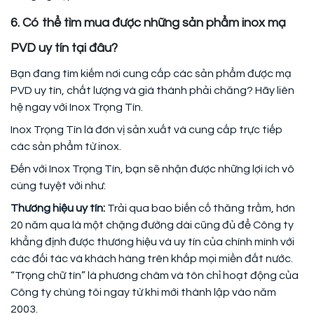
6. Có thể tìm mua được những sản phẩm inox mạ
PVD uy tín tại đâu?
Bạn đang tìm kiếm nơi cung cấp các sản phẩm được mạ
PVD uy tín, chất lượng và giá thành phải chăng? Hãy liên
hệ ngay với Inox Trọng Tín.
Inox Trọng Tín là đơn vị sản xuất và cung cấp trực tiếp
các sản phẩm từ inox.
Đến với Inox Trọng Tín, bạn sẽ nhận được những lợi ích vô
cùng tuyệt vời như:
Thương hiệu uy tín:
Trải qua bao biến cố thăng trầm, hơn
20 năm qua là một chặng đường dài cũng đủ để Công ty
khẳng định được thương hiệu và uy tín của chính mình với
các đối tác và khách hàng trên khắp mọi miền đất nước.
“Trọng chữ tín” là phương châm và tôn chỉ hoạt động của
Công ty chúng tôi ngay từ khi mới thành lập vào năm
2003.