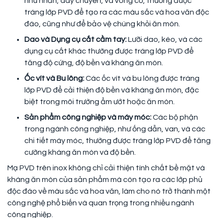
như nhẫn, dây chuyền, và vòng cổ, thường được
tráng lớp PVD để tạo ra các màu sắc và hoa văn độc
đáo, cũng như để bảo vệ chúng khỏi ăn mòn.
Dao và Dụng cụ cắt cầm tay:
Lưỡi dao, kéo, và các
dụng cụ cắt khác thường được tráng lớp PVD để
tăng độ cứng, độ bền và kháng ăn mòn.
Ốc vít và Bu lông:
Các ốc vít và bu lông được tráng
lớp PVD để cải thiện độ bền và kháng ăn mòn, đặc
biệt trong môi trường ẩm ướt hoặc ăn mòn.
Sản phẩm công nghiệp và máy móc:
Các bộ phận
trong ngành công nghiệp, như ống dẫn, van, và các
chi tiết máy móc, thường được tráng lớp PVD để tăng
cường kháng ăn mòn và độ bền.
Mạ PVD trên inox không chỉ cải thiện tính chất bề mặt và
kháng ăn mòn của sản phẩm mà còn tạo ra các lớp phủ
độc đáo về màu sắc và hoa văn, làm cho nó trở thành một
công nghệ phổ biến và quan trọng trong nhiều ngành
công nghiệp.