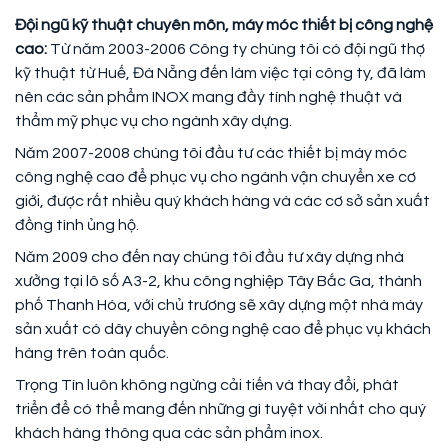
Đội ngũ kỹ thuật chuyên môn, máy móc thiết bị công nghệ
cao:
Từ năm 2003-2006 Công ty chúng tôi có đội ngũ thợ
kỹ thuật từ Huế, Đà Nẵng đến làm việc tại công ty, đã làm
nên các sản phẩm INOX mang đầy tính nghệ thuật và
thẩm mỹ phục vụ cho ngành xây dựng.
Năm 2007-2008 chúng tôi đầu tư các thiết bị máy móc
công nghệ cao để phục vụ cho ngành vận chuyển xe cơ
giới, được rất nhiều quý khách hàng và các cơ sở sản xuất
đồng tình ủng hộ.
Năm 2009 cho đến nay chúng tôi đầu tư xây dựng nhà
xưởng tại lô số A3-2, khu công nghiệp Tây Bắc Ga, thành
phố Thanh Hóa, với chủ trương sẽ xây dựng một nhà máy
sản xuất có dây chuyền công nghệ cao để phục vụ khách
hàng trên toàn quốc.
Trọng Tín luôn không ngừng cải tiến và thay đổi, phát
triển để có thể mang đến những gì tuyệt vời nhất cho quý
khách hàng thông qua các sản phẩm inox.