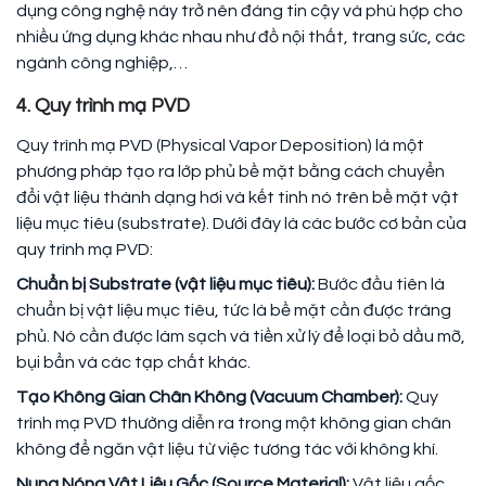
dụng công nghệ này trở nên đáng tin cậy và phù hợp cho
nhiều ứng dụng khác nhau như đồ nội thất, trang sức, các
ngành công nghiệp,…
4. Quy trình mạ PVD
Quy trình mạ PVD (Physical Vapor Deposition) là một
phương pháp tạo ra lớp phủ bề mặt bằng cách chuyển
đổi vật liệu thành dạng hơi và kết tinh nó trên bề mặt vật
liệu mục tiêu (substrate). Dưới đây là các bước cơ bản của
quy trình mạ PVD:
Chuẩn bị Substrate (vật liệu mục tiêu):
Bước đầu tiên là
chuẩn bị vật liệu mục tiêu, tức là bề mặt cần được tráng
phủ. Nó cần được làm sạch và tiền xử lý để loại bỏ dầu mỡ,
bụi bẩn và các tạp chất khác.
Tạo Không Gian Chân Không (Vacuum Chamber):
Quy
trình mạ PVD thường diễn ra trong một không gian chân
không để ngăn vật liệu từ việc tương tác với không khí.
Nung Nóng Vật Liệu Gốc (Source Material):
Vật liệu gốc,