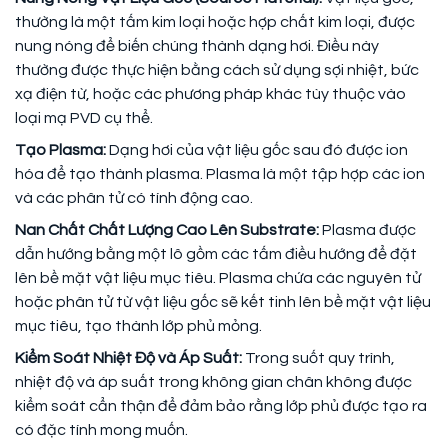
thường là một tấm kim loại hoặc hợp chất kim loại, được
nung nóng để biến chúng thành dạng hơi. Điều này
thường được thực hiện bằng cách sử dụng sợi nhiệt, bức
xạ điện từ, hoặc các phương pháp khác tùy thuộc vào
loại mạ PVD cụ thể.
Tạo Plasma:
Dạng hơi của vật liệu gốc sau đó được ion
hóa để tạo thành plasma. Plasma là một tập hợp các ion
và các phân tử có tính động cao.
Nan Chất Chất Lượng Cao Lên Substrate:
Plasma được
dẫn hướng bằng một lô gồm các tấm điều hướng để đặt
lên bề mặt vật liệu mục tiêu. Plasma chứa các nguyên tử
hoặc phân tử từ vật liệu gốc sẽ kết tinh lên bề mặt vật liệu
mục tiêu, tạo thành lớp phủ mỏng.
Kiểm Soát Nhiệt Độ và Áp Suất:
Trong suốt quy trình,
nhiệt độ và áp suất trong không gian chân không được
kiểm soát cẩn thận để đảm bảo rằng lớp phủ được tạo ra
có đặc tính mong muốn.