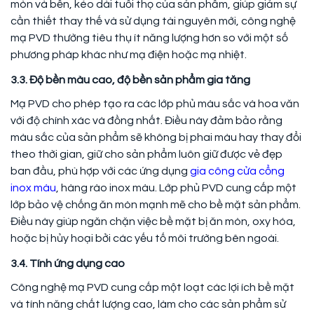
mòn và bền, kéo dài tuổi thọ của sản phẩm, giúp giảm sự
cần thiết thay thế và sử dụng tài nguyên mới, công nghệ
mạ PVD thường tiêu thụ ít năng lượng hơn so với một số
phương pháp khác như mạ điện hoặc mạ nhiệt.
3.3. Độ bền màu cao, độ bền sản phẩm gia tăng
Mạ PVD cho phép tạo ra các lớp phủ màu sắc và hoa văn
với độ chính xác và đồng nhất. Điều này đảm bảo rằng
màu sắc của sản phẩm sẽ không bị phai màu hay thay đổi
theo thời gian, giữ cho sản phẩm luôn giữ được vẻ đẹp
ban đầu, phù hợp với các ứng dụng
gia công cửa cổng
inox màu
, hàng rào inox màu. Lớp phủ PVD cung cấp một
lớp bảo vệ chống ăn mòn mạnh mẽ cho bề mặt sản phẩm.
Điều này giúp ngăn chặn việc bề mặt bị ăn mòn, oxy hóa,
hoặc bị hủy hoại bởi các yếu tố môi trường bên ngoài.
3.4. Tính ứng dụng cao
Công nghệ mạ PVD cung cấp một loạt các lợi ích bề mặt
và tính năng chất lượng cao, làm cho các sản phẩm sử