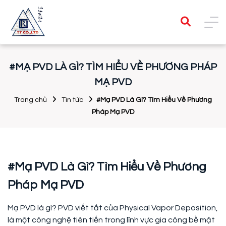
#MẠ PVD LÀ GÌ? TÌM HIỂU VỀ PHƯƠNG PHÁP
MẠ PVD
Trang chủ
Tin tức
#Mạ PVD Là Gì? Tìm Hiểu Về Phương
Pháp Mạ PVD
#Mạ PVD Là Gì? Tìm Hiểu Về Phương
Pháp Mạ PVD
Mạ PVD là gì? PVD viết tắt của Physical Vapor Deposition,
là một công nghệ tiên tiến trong lĩnh vực gia công bề mặt