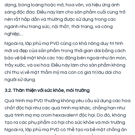
dạng, bóng loáng hoặc mờ, hoa văn, và hiệu ứng ánh
sáng độc đáo. Điều này làm cho sản phẩm cuối cùng trở
nên rất hấp dẫn và thường được sử dụng trong các
ngành như trang sức, nội thất, thời trang, và công
nghiệp,...
Ngoài ra, lớp phủ mạ PVD cũng có khả năng duy trì tính
mới và đẹp của sản phẩm trong thời gian dài bằng cách
bảo vệ bề mặt khỏi các tác động bên ngoài như ăn mòn,
trầy xước, và oxi hóa. Điều này làm cho sản phẩm không
chỉ thú vị về mặt thẩm mỹ mà còn có giá trị lâu dài cho
người sử dụng.
3.2. Thân thiện với sức khỏe, môi trường
Quá trình mạ PVD thường không yêu cầu sử dụng các hóa
chất độc hại như các quá trình mạ khác, chẳng hạn như
quá trình mạ mạ crom hexavalent độc hại. Do đó, không
tạo ra các phụ phẩm có hại cho sức khỏe và môi trường.
Ngoài ra, lớp phủ mạ PVD có thể tạo ra bề mặt chống ăn