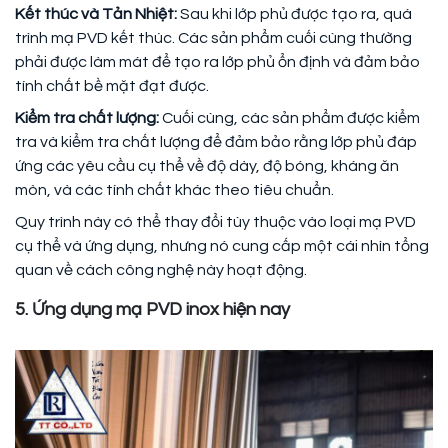
Kết thúc và Tản Nhiệt:
Sau khi lớp phủ được tạo ra, quá
trình mạ PVD kết thúc. Các sản phẩm cuối cùng thường
phải được làm mát để tạo ra lớp phủ ổn định và đảm bảo
tính chất bề mặt đạt được.
Kiểm tra chất lượng:
Cuối cùng, các sản phẩm được kiểm
tra và kiểm tra chất lượng để đảm bảo rằng lớp phủ đáp
ứng các yêu cầu cụ thể về độ dày, độ bóng, kháng ăn
mòn, và các tính chất khác theo tiêu chuẩn.
Quy trình này có thể thay đổi tùy thuộc vào loại mạ PVD
cụ thể và ứng dụng, nhưng nó cung cấp một cái nhìn tổng
quan về cách công nghệ này hoạt động.
5. Ứng dụng mạ PVD inox hiện nay