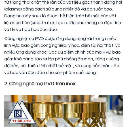
từ trạng thái chất thể rắn của vật liệu gốc thành dạng hơi
(plasma) bằng cách sử dụng nhiệt độ và áp suất cao.
Dạng hơi này sau đó được thể hiện trên bề mặt của vật
liệu mục tiêu (substrate), tạo ra lớp phủ mỏng có đặc tính
vật lý và hóa học độc đáo.
Công nghệ mạ PVD được ứng dụng rộng rãi trong nhiều
lĩnh vực, bao gồm công nghiệp, y học, điện tử, nội thất, và
nhiều ứng dụng khác. Các ưu điểm chính của mạ PVD bao
gồm khả năng tạo ra lớp phủ chống ăn mòn, tăng cường
độ bền, cải thiện tính chất bề mặt, và cung cấp màu sắc
và hoa văn độc đáo cho sản phẩm cuối cùng.
2. Công nghệ mạ PVD trên inox