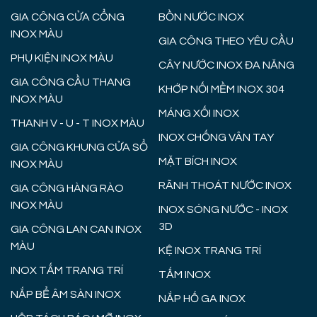
GIA CÔNG CỬA CỔNG
BỒN NƯỚC INOX
INOX MÀU
GIA CÔNG THEO YÊU CẦU
PHỤ KIỆN INOX MÀU
CÂY NƯỚC INOX ĐA NĂNG
GIA CÔNG CẦU THANG
KHỚP NỐI MỀM INOX 304
INOX MÀU
MÁNG XỐI INOX
THANH V - U - T INOX MÀU
INOX CHỐNG VÂN TAY
GIA CÔNG KHUNG CỬA SỔ
MẶT BÍCH INOX
INOX MÀU
RÃNH THOÁT NƯỚC INOX
GIA CÔNG HÀNG RÀO
INOX MÀU
INOX SÓNG NƯỚC - INOX
3D
GIA CÔNG LAN CAN INOX
MÀU
KỆ INOX TRANG TRÍ
INOX TẤM TRANG TRÍ
TẤM INOX
NẮP BỂ ÂM SÀN INOX
NẮP HỐ GA INOX