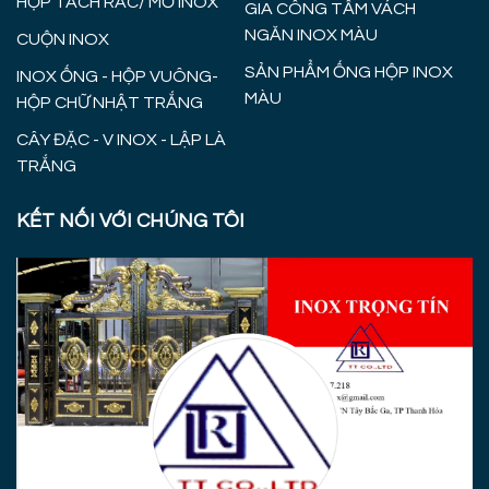
HỘP TÁCH RÁC/ MỠ INOX
GIA CÔNG TẤM VÁCH
NGĂN INOX MÀU
CUỘN INOX
SẢN PHẨM ỐNG HỘP INOX
INOX ỐNG - HỘP VUÔNG-
MÀU
HỘP CHỮ NHẬT TRẮNG
CÂY ĐẶC - V INOX - LẬP LÀ
TRẮNG
KẾT NỐI VỚI CHÚNG TÔI