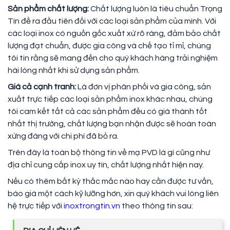
Sản phẩm chất lượng:
Chất lượng luôn là tiêu chuẩn Trọng
Tín đề ra đầu tiên đối với các loại sản phẩm của mình. Với
các loại inox có nguồn gốc xuất xứ rõ ràng, đảm bảo chất
lượng đạt chuẩn, được gia công và chế tạo tỉ mỉ, chúng
tôi tin rằng sẽ mang đến cho quý khách hàng trải nghiệm
hài lòng nhất khi sử dụng sản phẩm.
Giá cả cạnh tranh:
Là đơn vị phân phối và gia công, sản
xuất trực tiếp các loại sản phẩm inox khác nhau, chúng
tôi cam kết tất cả các sản phẩm đều có giá thành tốt
nhất thị trường, chất lượng bạn nhận được sẽ hoàn toàn
xứng đáng với chi phí đã bỏ ra.
Trên đây là toàn bộ thông tin về mạ PVD là gì cũng như
địa chỉ cung cấp inox uy tín, chất lượng nhất hiện nay.
Nếu có thêm bất kỳ thắc mắc nào hay cần được tư vấn,
báo giá một cách kỹ lưỡng hơn, xin quý khách vui lòng liên
hệ trực tiếp với
inoxtrongtin.vn
theo thông tin sau: