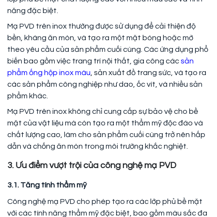
năng đặc biệt.
Mạ PVD trên inox thường được sử dụng để cải thiện độ
bền, kháng ăn mòn, và tạo ra một mặt bóng hoặc mờ
theo yêu cầu của sản phẩm cuối cùng. Các ứng dụng phổ
biến bao gồm việc trang trí nội thất, gia công các
sản
phẩm ống hộp inox màu
, sản xuất đồ trang sức, và tạo ra
các sản phẩm công nghiệp như dao, ốc vít, và nhiều sản
phẩm khác.
Mạ PVD trên inox không chỉ cung cấp sự bảo vệ cho bề
mặt của vật liệu mà còn tạo ra một thẩm mỹ độc đáo và
chất lượng cao, làm cho sản phẩm cuối cùng trở nên hấp
dẫn và chống ăn mòn trong môi trường khắc nghiệt.
3. Ưu điểm vượt trội của công nghệ mạ PVD
3.1. Tăng tính thẩm mỹ
Công nghệ mạ PVD cho phép tạo ra các lớp phủ bề mặt
với các tính năng thẩm mỹ đặc biệt, bao gồm màu sắc đa