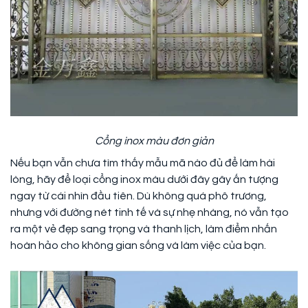
Cổng inox màu đơn giản
Nếu bạn vẫn chưa tìm thấy mẫu mã nào đủ để làm hài
lòng, hãy để loại cổng inox màu dưới đây gây ấn tượng
ngay từ cái nhìn đầu tiên. Dù không quá phô trương,
nhưng với đường nét tinh tế và sự nhẹ nhàng, nó vẫn tạo
ra một vẻ đẹp sang trọng và thanh lịch, làm điểm nhấn
hoàn hảo cho không gian sống và làm việc của bạn.