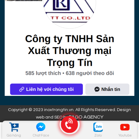
Copyright © 2023 inoxtrongtin.vn. All Rights Reserved. Design
FAGO AGENCY
web and SEO by
Giỏ hàng
Chat Face
Zalo
Youtube