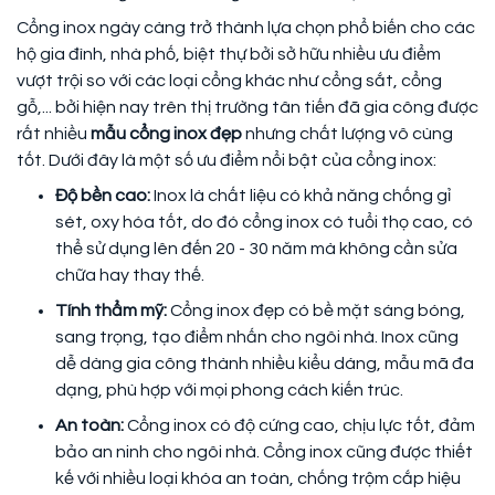
Cổng inox ngày càng trở thành lựa chọn phổ biến cho các
hộ gia đình, nhà phố, biệt thự bởi sở hữu nhiều ưu điểm
vượt trội so với các loại cổng khác như cổng sắt, cổng
gỗ,... bởi hiện nay trên thị trường tân tiến đã gia công được
rất nhiều
mẫu cổng inox đẹp
nhưng chất lượng vô cùng
tốt. Dưới đây là một số ưu điểm nổi bật của cổng inox:
Độ bền cao:
Inox là chất liệu có khả năng chống gỉ
sét, oxy hóa tốt, do đó cổng inox có tuổi thọ cao, có
thể sử dụng lên đến 20 - 30 năm mà không cần sửa
chữa hay thay thế.
Tính thẩm mỹ:
Cổng inox đẹp có bề mặt sáng bóng,
sang trọng, tạo điểm nhấn cho ngôi nhà. Inox cũng
dễ dàng gia công thành nhiều kiểu dáng, mẫu mã đa
dạng, phù hợp với mọi phong cách kiến trúc.
An toàn:
Cổng inox có độ cứng cao, chịu lực tốt, đảm
bảo an ninh cho ngôi nhà. Cổng inox cũng được thiết
kế với nhiều loại khóa an toàn, chống trộm cắp hiệu