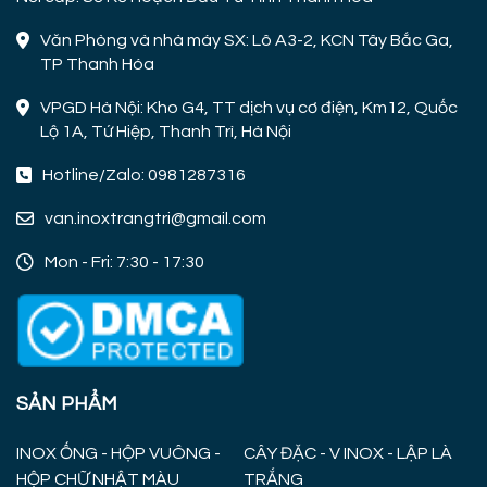
Văn Phòng và nhà máy SX: Lô A3-2, KCN Tây Bắc Ga,
TP Thanh Hóa
VPGD Hà Nội: Kho G4, TT dịch vụ cơ điện, Km12, Quốc
Lộ 1A, Tứ Hiệp, Thanh Trì, Hà Nội
Hotline/Zalo: 0981287316
van.inoxtrangtri@gmail.com
Mon - Fri: 7:30 - 17:30
SẢN PHẨM
INOX ỐNG - HỘP VUÔNG -
CÂY ĐẶC - V INOX - LẬP LÀ
HỘP CHỮ NHẬT MÀU
TRẮNG