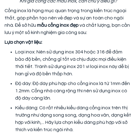
Khi gia công các mẫu inox, cần chú ý điều gì?
Cổng inox là hạng mục quan trọng trong kiến trúc ngoại
thất, góp phần tạo nên vẻ đẹp và sự an toàn cho ngôi
nhà. Để sở hữu
mẫu cổng inox đẹp
và chất lượng, bạn cần
lưu ý một số kinh nghiệm gia công sau:
Lựa chọn vật liệu:
Loại inox: Nên sử dụng inox 304 hoặc 316 để đảm
bảo độ bền, chống gỉ tốt và chịu được mọi điều kiện
thời tiết. Tránh sử dụng inox 201 vì loại inox này dễ bị
han gỉ và độ bền thấp hơn.
Độ dày: Độ dày phù hợp cho cổng inox là từ 1mm đến
1.2mm. Cổng nhà càng rộng thì nên sử dụng inox có
độ dày càng lớn.
Kiểu dáng: Có rất nhiều kiểu dáng cổng inox trên thị
trường như dạng song song, dạng hoa văn, dạng kết
hợp với kính,... Hãy lựa chọn kiểu dáng phù hợp với sở
thích và kiến trúc ngôi nhà.