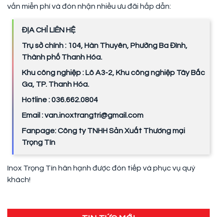
vấn miễn phí và đón nhận nhiều ưu đãi hấp dẫn:
ĐỊA CHỈ LIÊN HỆ
Trụ sở chính : 104, Hàn Thuyên, Phường Ba Đình,
Thành phố Thanh Hóa.
Khu công nghiệp : Lô A3-2, Khu công nghiệp Tây Bắc
Ga, TP. Thanh Hóa.
Hotline : 036.662.0804
Email : van.inoxtrangtri@gmail.com
Fanpage: Công ty TNHH Sản Xuất Thương mại
Trọng Tín
Inox Trọng Tín hân hạnh được đón tiếp và phục vụ quý
khách!