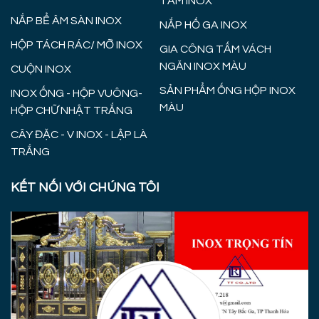
TẤM INOX
NẮP BỂ ÂM SÀN INOX
NẮP HỐ GA INOX
HỘP TÁCH RÁC/ MỠ INOX
GIA CÔNG TẤM VÁCH
NGĂN INOX MÀU
CUỘN INOX
SẢN PHẨM ỐNG HỘP INOX
INOX ỐNG - HỘP VUÔNG-
MÀU
HỘP CHỮ NHẬT TRẮNG
CÂY ĐẶC - V INOX - LẬP LÀ
TRẮNG
KẾT NỐI VỚI CHÚNG TÔI