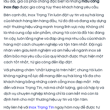
lâu dài, giá cả phải chăng đặc biệt là những
mẫu cổng
inox đẹp
được gia công tùy theo khách hàng yêu cầu.
Bên cạnh đó, Inox Trọng Tín luôn đặt uy tín và sự hài lòng
của khách hàng lên hàng đầu, từ đó đã và đang xây dựng
một thương hiệu vững mạnh trong lĩnh vực này. Không chỉ
là nhà cung cấp sản phẩm, chúng tôi còn là đối tác đáng
tin cậy, luôn lắng nghe và đáp ứng mọi nhu cầu của khách
hàng một cách chuyên nghiệp và tận tâm nhất. Đội ngũ
nhân viên giàu kinh nghiệm và am hiểu về ngành inox sẽ
đảm bảo mọi yêu cầu của quý khách được thực hiện một
cách tốt nhất, từ gia công đến lắp đặt.
Với phương châm "chất lượng là trên hết", chúng tôi luôn
không ngừng nỗ lực để mang đến sự hài lòng tối đa cho
khách hàng bằng những cánh cổng inox đẹp mắt . Hãy
đến với Inox Trọng Tín, nơi mà chất lượng, giá cả hợp lý và
dịch vụ chuyên nghiệp không chỉ là cam kết mà còn là
định hình cho một thương hiệu uy tín và tận tâm.
Hãy liên hệ với
Inox Trọng Tín
ngay hôm nay để được tư