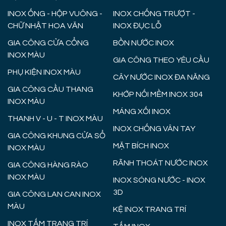
INOX ỐNG - HỘP VUÔNG -
INOX CHỐNG TRƯỢT -
CHỮ NHẬT HOA VĂN
INOX ĐỤC LỖ
GIA CÔNG CỬA CỔNG
BỒN NƯỚC INOX
INOX MÀU
GIA CÔNG THEO YÊU CẦU
PHỤ KIỆN INOX MÀU
CÂY NƯỚC INOX ĐA NĂNG
GIA CÔNG CẦU THANG
KHỚP NỐI MỀM INOX 304
INOX MÀU
MÁNG XỐI INOX
THANH V - U - T INOX MÀU
INOX CHỐNG VÂN TAY
GIA CÔNG KHUNG CỬA SỔ
MẶT BÍCH INOX
INOX MÀU
RÃNH THOÁT NƯỚC INOX
GIA CÔNG HÀNG RÀO
INOX MÀU
INOX SÓNG NƯỚC - INOX
3D
GIA CÔNG LAN CAN INOX
MÀU
KỆ INOX TRANG TRÍ
INOX TẤM TRANG TRÍ