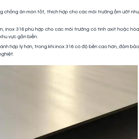
năng chống ăn mòn tốt, thích hợp cho các môi trường ẩm ướt nh
n, inox 316 phù hợp cho các môi trường có tính axit hoặc hó
khu vực gần biển.
thành hợp lý hơn, trong khi inox 316 có độ bền cao hơn, đảm bả
nghiệt.