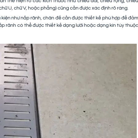
ần thể hiện rõ các kích thước như chiều dài, chiều rộng, chiề
chữ U, chữ V, hoặc phẳng) cũng cần được xác định rõ ràng.
hụ kiện như nắp rãnh, chân đế cần được thiết kế phù hợp để đả
ắp rãnh có thể được thiết kế dạng lưới hoặc dạng kín tùy thuộ