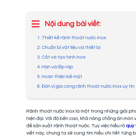
Nội dung bài viết:
1. Thiết kế rãnh thoát nước inox
2. Chuẩn bị vật liệu và thiết bị
3. Cắt và tạo hình inox
4. Hàn và lắp ráp
5. Hoàn thiện bề mặt
6. Đơn vị gia công rãnh thoát nước inox uy tín
Rãnh thoát nước inox là một trong những giải phá
hiện đại. Với độ bền cao, khả năng chống ăn mòn vượ
để sản xuất rãnh thoát nước. Tuy việc hiểu rõ
quy 
viết này, chúng ta sẽ cùng tìm hiểu chi tiết từng 