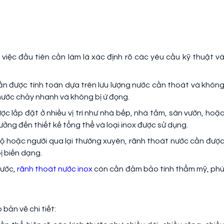
 việc đầu tiên cần làm là xác định rõ các yêu cầu kỹ thuật v
cần được tính toán dựa trên lưu lượng nước cần thoát và khôn
nước chảy nhanh và không bị ứ đọng.
ược lắp đặt ở nhiều vị trí như nhà bếp, nhà tắm, sân vườn, hoặ
hưởng đến thiết kế tổng thể và loại inox được sử dụng.
e cộ hoặc người qua lại thường xuyên, rãnh thoát nước cần đượ
ị biến dạng.
nước,
rãnh thoát nước inox
còn cần đảm bảo tính thẩm mỹ, ph
 bản vẽ chi tiết: