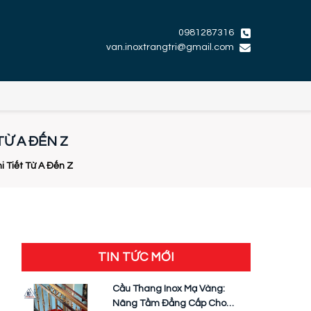
0981287316
van.inoxtrangtri@gmail.com
Ừ A ĐẾN Z
 Tiết Từ A Đến Z
TIN TỨC MỚI
Cầu Thang Inox Mạ Vàng:
Nâng Tầm Đẳng Cấp Cho