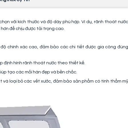
chọn với kích thước và độ dày phù hợp. Ví dụ, rãnh thoát nướ
hơn để chịu được tải trọng cao.
i độ chính xác cao, đảm bảo các chi tiết được gia công đún
p định hình rãnh thoát nước theo thiết kế.
giúp tạo các mối hàn đẹp và bền chắc.
t và loại bỏ các vết xước, đảm bảo sản phẩm có tính thẩm m