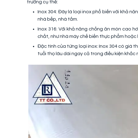
trường cụ thể:
Inox 304: Đây là loại inox phổ biến với khả 
nhà bếp, nhà tắm.
Inox 316: Với khả năng chống ăn mòn cao hơ
chất, như nhà máy chế biến thực phẩm hoặc 
Đặc tính của từng loại inox: Inox 304 có giá 
tuổi thọ lâu dài ngay cả trong điều kiện khắc 