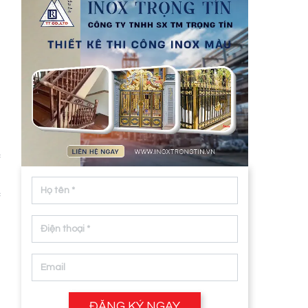
à
g
c
c
ù
ĐĂNG KÝ NGAY