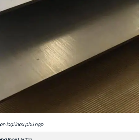
ọn loại inox phù hợp
ông Inox Uy Tín