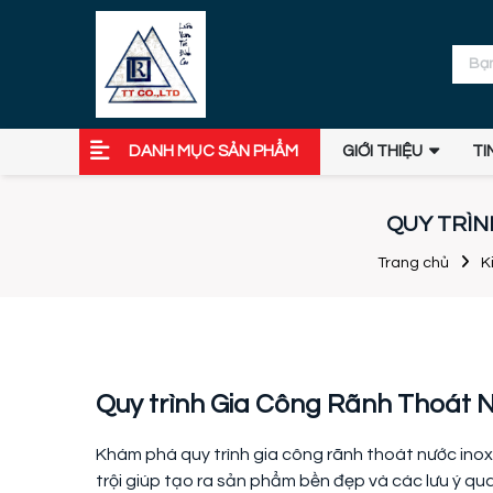
DANH MỤC SẢN PHẨM
GIỚI THIỆU
TI
QUY TRÌN
Trang chủ
K
Quy trình Gia Công Rãnh Thoát Nư
Khám phá quy trình gia công rãnh thoát nước inox 
trội giúp tạo ra sản phẩm bền đẹp và các lưu ý qu