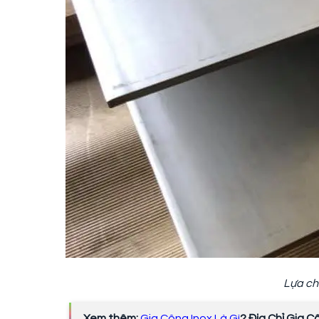
Lựa ch
Xem thêm:
Gia Công Inox Là Gì
? Địa Chỉ Gia C