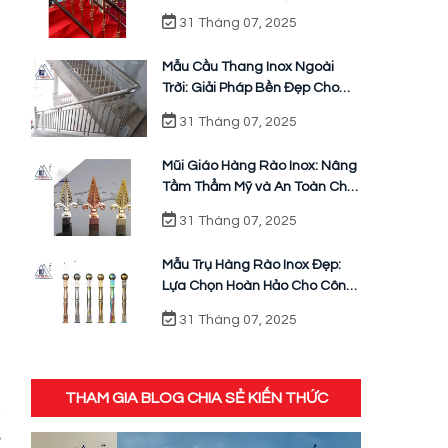
Không Gian Nội Thất
31 Tháng 07, 2025
Mẫu Cầu Thang Inox Ngoài
Trời: Giải Pháp Bền Đẹp Cho
Công Trình
31 Tháng 07, 2025
Mũi Giáo Hàng Rào Inox: Nâng
Tầm Thẩm Mỹ và An Toàn Cho
Công Trình
31 Tháng 07, 2025
Mẫu Trụ Hàng Rào Inox Đẹp:
Lựa Chọn Hoàn Hảo Cho Công
Trình Hiện Đại
31 Tháng 07, 2025
g
g
THAM GIA BLOG CHIA SẺ KIẾN THỨC
i
ế