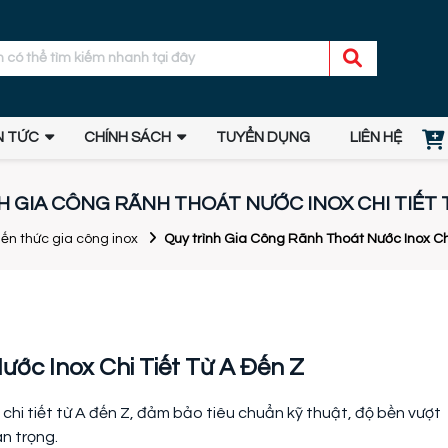
N TỨC
CHÍNH SÁCH
TUYỂN DỤNG
LIÊN HỆ
H GIA CÔNG RÃNH THOÁT NƯỚC INOX CHI TIẾT T
iến thức gia công inox
Quy trình Gia Công Rãnh Thoát Nước Inox Chi
ớc Inox Chi Tiết Từ A Đến Z
chi tiết từ A đến Z, đảm bảo tiêu chuẩn kỹ thuật, độ bền vượt
an trọng.