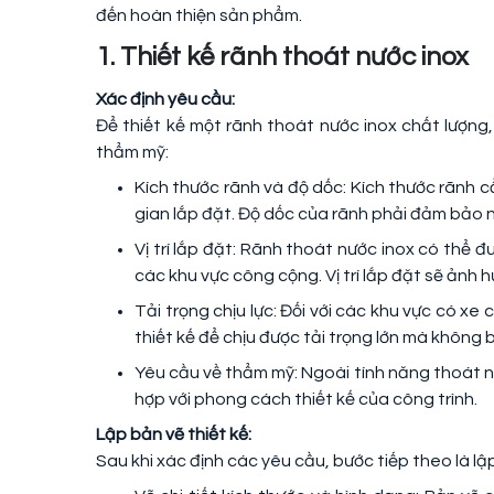
đến hoàn thiện sản phẩm.
1. Thiết kế rãnh thoát nước inox
Xác định yêu cầu:
Để thiết kế một rãnh thoát nước inox chất lượng,
thẩm mỹ:
Kích thước rãnh và độ dốc: Kích thước rãnh 
gian lắp đặt. Độ dốc của rãnh phải đảm bảo 
Vị trí lắp đặt: Rãnh thoát nước inox có thể đ
các khu vực công cộng. Vị trí lắp đặt sẽ ảnh 
Tải trọng chịu lực: Đối với các khu vực có x
thiết kế để chịu được tải trọng lớn mà không b
Yêu cầu về thẩm mỹ: Ngoài tính năng thoát 
hợp với phong cách thiết kế của công trình.
Lập bản vẽ thiết kế:
Sau khi xác định các yêu cầu, bước tiếp theo là lập