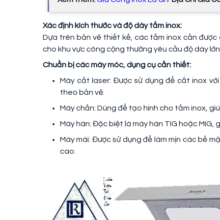
Xác định kích thước và độ dày tấm inox:
Dựa trên bản vẽ thiết kế, các tấm inox cần được 
cho khu vực công cộng thường yêu cầu độ dày lớn 
Chuẩn bị các máy móc, dụng cụ cần thiết:
Máy cắt laser: Được sử dụng để cắt inox vớ
theo bản vẽ.
Máy chấn: Dùng để tạo hình cho tấm inox, giú
Máy hàn: Đặc biệt là máy hàn TIG hoặc MIG, 
Máy mài: Được sử dụng để làm mịn các bề mặ
cao.