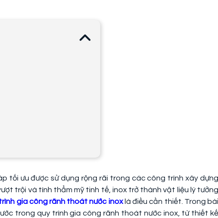
p tối ưu được sử dụng rộng rãi trong các công trình xây dựn
t trội và tính thẩm mỹ tinh tế, inox trở thành vật liệu lý tưởn
trình gia công rãnh thoát nước inox
là điều cần thiết. Trong bà
bước trong quy trình gia công rãnh thoát nước inox, từ thiết k