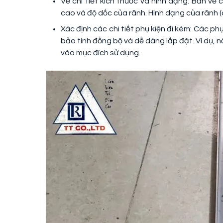
Vẽ chi tiết kích thước và hình dạng: Bản vẽ c
cao và độ dốc của rãnh. Hình dạng của rãnh (
Xác định các chi tiết phụ kiện đi kèm: Các p
bảo tính đồng bộ và dễ dàng lắp đặt. Ví dụ, n
vào mục đích sử dụng.