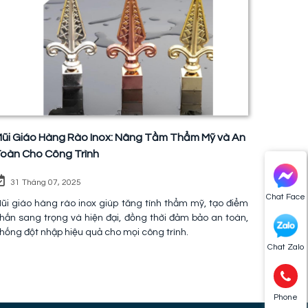
ũi Giáo Hàng Rào Inox: Nâng Tầm Thẩm Mỹ và An
oàn Cho Công Trình
31 Tháng 07, 2025
Chat Face
ũi giáo hàng rào inox giúp tăng tính thẩm mỹ, tạo điểm
hấn sang trọng và hiện đại, đồng thời đảm bảo an toàn,
hống đột nhập hiệu quả cho mọi công trình.
Chat Zalo
Phone