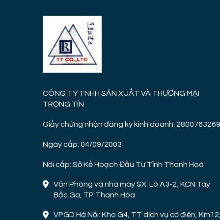
CÔNG TY TNHH SẢN XUẤT VÀ THƯƠNG MẠI
TRỌNG TÍN
Giấy chứng nhận đăng ký kinh doanh: 280076326
Ngày cấp: 04/09/2003
Nơi cấp: Sở Kế Hoạch Đầu Tư Tỉnh Thanh Hoá
Văn Phòng và nhà máy SX: Lô A3-2, KCN Tây
Bắc Ga, TP Thanh Hóa
VPGD Hà Nội: Kho G4, TT dịch vụ cơ điện, Km12