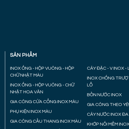
SẢN PHẨM
INOX ỐNG - HỘP VUÔNG - HỘP
CÂY ĐẶC - V INOX -
9
CHỮ NHẬT MÀU
INOX CHỐNG TRƯỢT
INOX ỐNG - HỘP VUÔNG - CHỮ
LỖ
NHẬT HOA VĂN
BỒN NƯỚC INOX
GIA CÔNG CỬA CỔNG INOX MÀU
GIA CÔNG THEO YÊ
PHỤ KIỆN INOX MÀU
CÂY NƯỚC INOX Đ
GIA CÔNG CẦU THANG INOX MÀU
KHỚP NỐI MỀM INOX
,