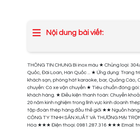
Nội dung bài viết:
THÔNG TIN CHUNG Bi inox màu ★ Chủng loại: 304/2
Quốc, Đài Loan, Hàn Quốc ... ★ Ứng dụng: Trang tr
khách sạn, phòng hát karaoke, bar, Quảng Cáo, Chữ 
chuyển: Có xe vận chuyển ★ Tiêu chuẩn đóng gói:
khách hàng. ★ Điều kiện thanh toán: Chuyển kh
20 năm kinh nghiệm trong lĩnh vực kinh doanh th
tập đoàn thép hàng đầu thế giới ★★ Nguồn hàng 
CÔNG TY TNHH SẢN XUẤT VÀ THƯƠNG MẠI TRỌNG 
Hóa ★★★ Điện thoại: 0981.287.316 ★★★ Email: t