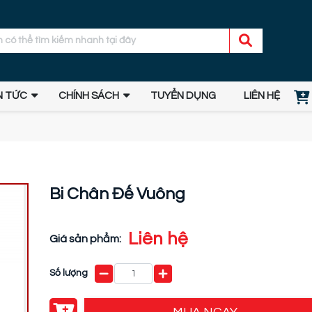
N TỨC
CHÍNH SÁCH
TUYỂN DỤNG
LIÊN HỆ
Bi Chân Đế Vuông
Liên hệ
Giá sản phẩm:
Số lượng