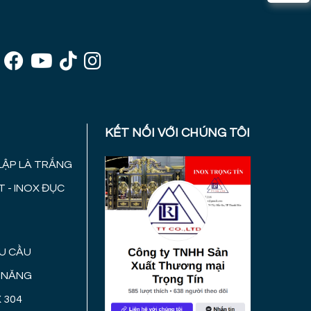
KẾT NỐI VỚI CHÚNG TÔI
 LẬP LÀ TRẮNG
 - INOX ĐỤC
U CẦU
A NĂNG
 304