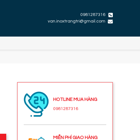
0981287316
van.inoxtrangtri@gmail.com
HOTLINE MUA HÀNG
0981287316
MIỄN PHÍ GIAO HÀNG