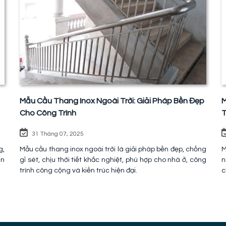
Mẫu Cầu Thang Inox Ngoài Trời: Giải Pháp Bền Đẹp
M
Cho Công Trình
T
31 Tháng 07, 2025
g,
Mẫu cầu thang inox ngoài trời là giải pháp bền đẹp, chống
M
àn
gỉ sét, chịu thời tiết khắc nghiệt, phù hợp cho nhà ở, công
n
trình công cộng và kiến trúc hiện đại.
c