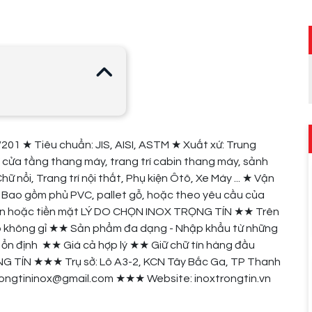
01 ★ Tiêu chuẩn: JIS, AISI, ASTM ★ Xuất xứ: Trung
í cửa tầng thang máy, trang trí cabin thang máy, sảnh
nổi, Trang trí nội thất, Phụ kiện Ôtô, Xe Máy ... ★ Vận
 Bao gồm phủ PVC, pallet gỗ, hoặc theo yêu cầu của
oản hoặc tiền mặt LÝ DO CHỌN INOX TRỌNG TÍN ★★ Trên
ép không gỉ ★★ Sản phẩm đa dạng - Nhập khẩu từ những
ổn định ★★ Giá cả hợp lý ★★ Giữ chữ tín hàng đầu
TÍN ★★★ Trụ sở: Lô A3-2, KCN Tây Bắc Ga, TP Thanh
rongtininox@gmail.com ★★★ Website: inoxtrongtin.vn