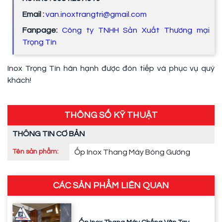
Email :
van.inoxtrangtri@gmail.com
Fanpage:
Công ty TNHH Sản Xuất Thương mại
Trọng Tín
Inox Trọng Tín hân hạnh được đón tiếp và phục vụ quý
khách!
THÔNG SỐ KỸ THUẬT
THÔNG TIN CƠ BẢN
Tên sản phẩm:
Ốp Inox Thang Máy Bóng Gương
CÁC SẢN PHẨM LIÊN QUAN