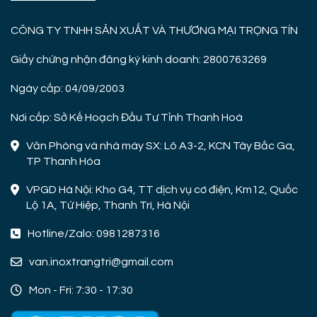
CÔNG TY TNHH SẢN XUẤT VÀ THƯƠNG MẠI TRỌNG TÍN
Giấy chứng nhận đăng ký kinh doanh: 2800763269
Ngày cấp: 04/09/2003
Nơi cấp: Sở Kế Hoạch Đầu Tư Tỉnh Thanh Hoá
Văn Phòng và nhà máy SX: Lô A3-2, KCN Tây Bắc Ga,
TP Thanh Hóa
VPGD Hà Nội: Kho G4, TT dịch vụ cơ điện, Km12, Quốc
Lộ 1A, Tứ Hiệp, Thanh Trì, Hà Nội
Hotline/Zalo: 0981287316
van.inoxtrangtri@gmail.com
Mon - Fri: 7:30 - 17:30