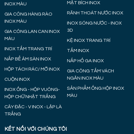
MẶT BÍCH INOX
INOX MÀU
RÃNH THOÁT NƯỚC INOX
GIA CÔNG HÀNG RÀO
INOX MÀU
INOX SÓNG NƯỚC - INOX
3D
GIA CÔNG LAN CAN INOX
MÀU
KỆ INOX TRANG TRÍ
INOX TẤM TRANG TRÍ
TẤM INOX
NẮP BỂ ÂM SÀN INOX
NẮP HỐ GA INOX
HỘP TÁCH RÁC/ MỠ INOX
GIA CÔNG TẤM VÁCH
NGĂN INOX MÀU
CUỘN INOX
SẢN PHẨM ỐNG HỘP INOX
INOX ỐNG - HỘP VUÔNG-
MÀU
HỘP CHỮ NHẬT TRẮNG
CÂY ĐẶC - V INOX - LẬP LÀ
TRẮNG
KẾT NỐI VỚI CHÚNG TÔI