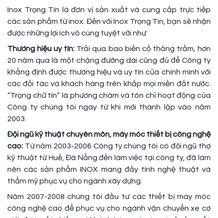
Inox Trọng Tín là đơn vị sản xuất và cung cấp trực tiếp
các sản phẩm từ inox. Đến với Inox Trọng Tín, bạn sẽ nhận
được những lợi ích vô cùng tuyệt vời như:
Thương hiệu uy tín:
Trải qua bao biến cố thăng trầm, hơn
20 năm qua là một chặng đường dài cũng đủ để Công ty
khẳng định được thương hiệu và uy tín của chính mình với
các đối tác và khách hàng trên khắp mọi miền đất nước.
“Trọng chữ tín” là phương châm và tôn chỉ hoạt động của
Công ty chúng tôi ngay từ khi mới thành lập vào năm
2003.
Đội ngũ kỹ thuật chuyên môn, máy móc thiết bị công nghệ
cao:
Từ năm 2003-2006 Công ty chúng tôi có đội ngũ thợ
kỹ thuật từ Huế, Đà Nẵng đến làm việc tại công ty, đã làm
nên các sản phẩm INOX mang đầy tính nghệ thuật và
thẩm mỹ phục vụ cho ngành xây dựng.
Năm 2007-2008 chúng tôi đầu tư các thiết bị máy móc
công nghệ cao để phục vụ cho ngành vận chuyển xe cơ