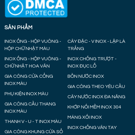
SẢN PHẨM
INOX ỐNG - HỘP VUÔNG -
CÂY ĐẶC - V INOX - LẬP LÀ
HỘP CHỮ NHẬT MÀU
TRẮNG
INOX ỐNG - HỘP VUÔNG -
INOX CHỐNG TRƯỢT -
CHỮ NHẬT HOA VĂN
INOX ĐỤC LỖ
GIA CÔNG CỬA CỔNG
BỒN NƯỚC INOX
INOX MÀU
GIA CÔNG THEO YÊU CẦU
PHỤ KIỆN INOX MÀU
CÂY NƯỚC INOX ĐA NĂNG
GIA CÔNG CẦU THANG
KHỚP NỐI MỀM INOX 304
INOX MÀU
MÁNG XỐI INOX
THANH V - U - T INOX MÀU
INOX CHỐNG VÂN TAY
GIA CÔNG KHUNG CỬA SỔ