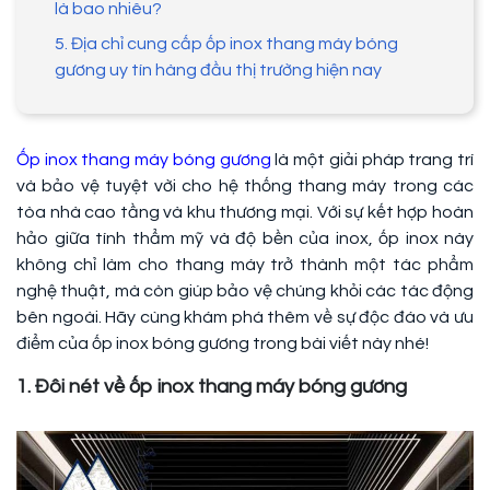
là bao nhiêu?
5. Địa chỉ cung cấp ốp inox thang máy bóng
gương uy tín hàng đầu thị trường hiện nay
Ốp inox thang máy bóng gương
là một giải pháp trang trí
và bảo vệ tuyệt vời cho hệ thống thang máy trong các
tòa nhà cao tầng và khu thương mại. Với sự kết hợp hoàn
hảo giữa tính thẩm mỹ và độ bền của inox, ốp inox này
không chỉ làm cho thang máy trở thành một tác phẩm
nghệ thuật, mà còn giúp bảo vệ chúng khỏi các tác động
bên ngoài. Hãy cùng khám phá thêm về sự độc đáo và ưu
điểm của ốp inox bóng gương trong bài viết này nhé!
1. Đôi nét về ốp inox thang máy bóng gương