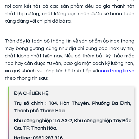
tôi cam kết tất cả các sản phẩm đều có giá thành tốt
nhất thị trường, chất lượng bạn nhận được sẽ hoàn toàn
xứng đáng với chi phí đã bỏ ra.
Trên đây là toàn bộ thông tin về sản phẩm ốp inox thang
máy bóng gương cũng như địa chỉ cung cấp inox uy tín,
chất lượng nhất hiện nay. Nếu có thêm bất kỳ thắc mắc
nào hay cần được tư vấn, báo giá một cách kỹ lưỡng hơn,
xin quý khách vui lòng liên hệ trực tiếp với
inoxtrongtin.vn
theo thông tin sau:
ĐỊA CHỈ LIÊN HỆ
Trụ sở chính : 104, Hàn Thuyên, Phường Ba Đình,
Thành phố Thanh Hóa.
Khu công nghiệp : Lô A3-2, Khu công nghiệp Tây Bắc
Ga, TP. Thanh Hóa.
Hotline : 0981.287.316