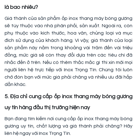
là bao nhiêu?
Giá thành của sản phẩm ốp inox thang máy bóng gương
sẽ tùy thuộc vào nhà phân phối, sản xuất. Ngoài ra, còn
phụ thuộc vào kích thước, hoa văn, chủng loại và mục
đích sử dụng của khách hàng. Vì vậy, giá thành của loại
sản phẩm này nằm trong khoảng vài trăm đến vài triệu
đồng, mức giá sẽ còn thay đổi dựa trên các tiêu chí đã
nhắc đến ở trên. Nếu có thêm thắc mắc gì thì xin mời mọi
người liên hệ trực tiếp với Inox Trọng Tín. Chúng tôi luôn
chờ đón bạn với mức giá phải chăng và nhiều ưu đãi hấp
dẫn khác.
5. Địa chỉ cung cấp ốp inox thang máy bóng gương
uy tín hàng đầu thị trường hiện nay
Bạn đang tìm kiếm nơi cung cấp ốp inox thang máy bóng
gương uy tín, chất lượng và giá thành phải chăng? Hãy
liên hệ ngay với Inox Trọng Tín.