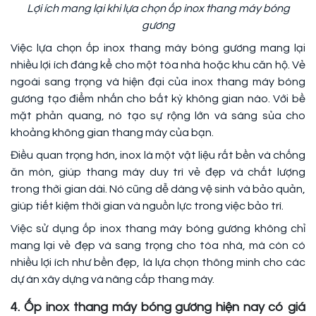
Lợi ích mang lại khi lựa chọn ốp inox thang máy bóng
gương
Việc lựa chọn ốp inox thang máy bóng gương mang lại
nhiều lợi ích đáng kể cho một tòa nhà hoặc khu căn hộ. Vẻ
ngoài sang trọng và hiện đại của inox thang máy bóng
gương tạo điểm nhấn cho bất kỳ không gian nào. Với bề
mặt phản quang, nó tạo sự rộng lớn và sáng sủa cho
khoảng không gian thang máy của bạn.
Điều quan trọng hơn, inox là một vật liệu rất bền và chống
ăn mòn, giúp thang máy duy trì vẻ đẹp và chất lượng
trong thời gian dài. Nó cũng dễ dàng vệ sinh và bảo quản,
giúp tiết kiệm thời gian và nguồn lực trong việc bảo trì.
Việc sử dụng ốp inox thang máy bóng gương không chỉ
mang lại vẻ đẹp và sang trọng cho tòa nhà, mà còn có
nhiều lợi ích như bền đẹp, là lựa chọn thông minh cho các
dự án xây dựng và nâng cấp thang máy.
4. Ốp inox thang máy bóng gương hiện nay có giá