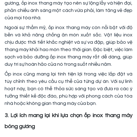
gương, ốp inox thang máy tạo nên sự lộng lẫy và hiện đại,
phản chiếu ánh sáng một cách vừa phải, làm tăng vẻ đẹp
của mọi tòa nhà.
Ngoài sự thẩm mỹ, ốp inox thang máy còn nổi bật với độ
bền và khả năng chống ăn mòn xuất sắc. Vật liệu inox
chịu được thời tiết khắc nghiệt và sự va đập, giúp bảo vệ
thang máy khỏi hao mòn theo thời gian. Đặc biệt, việc làm
sạch và bảo dưỡng ốp inox thang máy rất dễ dàng, giúp
duy trì sự hoàn hảo của nó trong suốt nhiều năm.
Ốp inox cũng mang lại tính tiện lợi trong việc lắp đặt và
tùy chỉnh theo yêu cầu cụ thể của từng dự án. Với sự linh
hoạt này, bạn có thể thỏa sức sáng tạo và đưa ra các ý
tưởng thiết kế độc đáo, phù hợp với phong cách của tòa
nhà hoặc không gian thang máy của bạn.
3. Lợi ích mang lại khi lựa chọn ốp inox thang máy
bóng gương