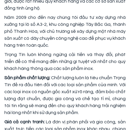
giới, được rất nhiều quý khách hàng và các cơ sở sản xuất
đồng tình ủng hộ.
Năm 2009 cho đến nay chúng tôi đầu tư xây dựng nhà
xưởng tại lô số A3-2, khu công nghiệp Tây Bắc Ga, thành
phố Thanh Hóa, với chủ trương sẽ xây dựng một nhà máy
sản xuất có dây chuyền công nghệ cao để phục vụ khách
hàng trên toàn quốc.
Trọng Tín luôn không ngừng cải tiến và thay đổi, phát
triển để có thể mang đến những gì tuyệt vời nhất cho quý
khách hàng thông qua các sản phẩm inox.
Sản phẩm chất lượng:
Chất lượng luôn là tiêu chuẩn Trọng
Tín đề ra đầu tiên đối với các loại sản phẩm của mình. Với
các loại inox có nguồn gốc xuất xứ rõ ràng, đảm bảo chất
lượng đạt chuẩn, được gia công và chế tạo tỉ mỉ, chúng
tôi tin rằng sẽ mang đến cho quý khách hàng trải nghiệm
hài lòng nhất khi sử dụng sản phẩm.
Giá cả cạnh tranh:
Là đơn vị phân phối và gia công, sản
xuất trực tiếp các loại sản phẩm inox khác nhau, chúng