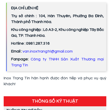
ĐỊA CHỈ LIÊN HỆ
Trụ sở chính : 104, Hàn Thuyên, Phường Ba Đình,
Thành phố Thanh Hóa.
Khu công nghiệp : Lô A3-2, Khu công nghiệp Tây Bắc
Ga, TP. Thanh Hóa.
Hotline : 0981.287.316
Email :
van.inoxtrangtri@gmail.com
Fanpage:
Công ty TNHH Sản Xuất Thương mại
Trọng Tín
Inox Trọng Tín hân hạnh được đón tiếp và phục vụ quý
khách!
THÔNG SỐ KỸ THUẬT