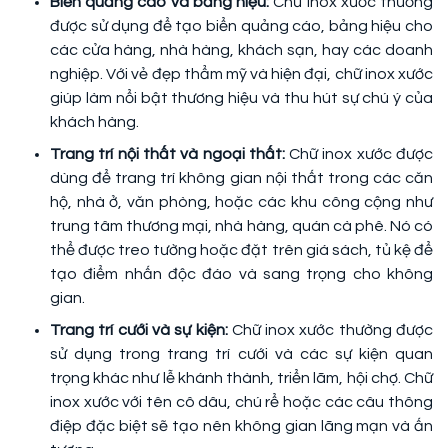
Biển quảng cáo và bảng hiệu:
Chữ inox xước thường
được sử dụng để tạo biển quảng cáo, bảng hiệu cho
các cửa hàng, nhà hàng, khách sạn, hay các doanh
nghiệp. Với vẻ đẹp thẩm mỹ và hiện đại, chữ inox xước
giúp làm nổi bật thương hiệu và thu hút sự chú ý của
khách hàng.
Trang trí nội thất và ngoại thất:
Chữ inox xước được
dùng để trang trí không gian nội thất trong các căn
hộ, nhà ở, văn phòng, hoặc các khu công cộng như
trung tâm thương mại, nhà hàng, quán cà phê. Nó có
thể được treo tường hoặc đặt trên giá sách, tủ kệ để
tạo điểm nhấn độc đáo và sang trọng cho không
gian.
Trang trí cưới và sự kiện:
Chữ inox xước thường được
sử dụng trong trang trí cưới và các sự kiện quan
trọng khác như lễ khánh thành, triển lãm, hội chợ. Chữ
inox xước với tên cô dâu, chú rể hoặc các câu thông
điệp đặc biệt sẽ tạo nên không gian lãng mạn và ấn