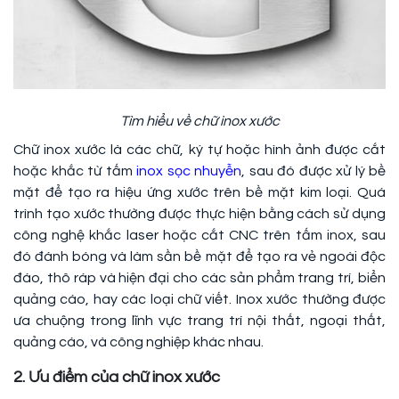
Tìm hiểu về chữ inox xước
Chữ inox xước là các chữ, ký tự hoặc hình ảnh được cắt
hoặc khắc từ tấm
inox sọc nhuyễn
, sau đó được xử lý bề
mặt để tạo ra hiệu ứng xước trên bề mặt kim loại. Quá
trình tạo xước thường được thực hiện bằng cách sử dụng
công nghệ khắc laser hoặc cắt CNC trên tấm inox, sau
đó đánh bóng và làm sần bề mặt để tạo ra vẻ ngoài độc
đáo, thô ráp và hiện đại cho các sản phẩm trang trí, biển
quảng cáo, hay các loại chữ viết. Inox xước thường được
ưa chuộng trong lĩnh vực trang trí nội thất, ngoại thất,
quảng cáo, và công nghiệp khác nhau.
2. Ưu điểm của chữ inox xước