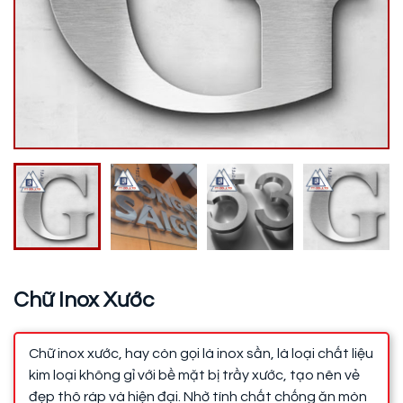
Chữ Inox Xước
Chữ inox xước, hay còn gọi là inox sần, là loại chất liệu
kim loại không gỉ với bề mặt bị trầy xước, tạo nên vẻ
đẹp thô ráp và hiện đại. Nhờ tính chất chống ăn mòn