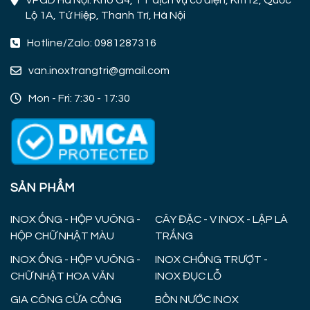
Lộ 1A, Tứ Hiệp, Thanh Trì, Hà Nội
Hotline/Zalo: 0981287316
van.inoxtrangtri@gmail.com
Mon - Fri: 7:30 - 17:30
SẢN PHẨM
INOX ỐNG - HỘP VUÔNG -
CÂY ĐẶC - V INOX - LẬP LÀ
HỘP CHỮ NHẬT MÀU
TRẮNG
INOX ỐNG - HỘP VUÔNG -
INOX CHỐNG TRƯỢT -
CHỮ NHẬT HOA VĂN
INOX ĐỤC LỖ
GIA CÔNG CỬA CỔNG
BỒN NƯỚC INOX