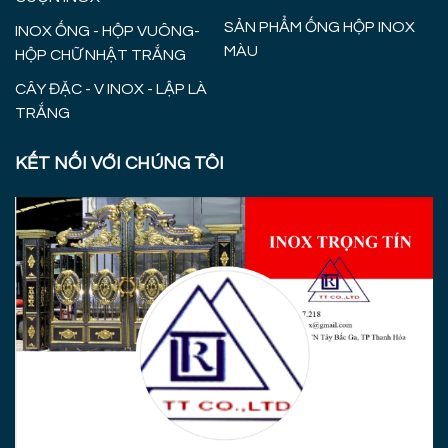
SẢN PHẨM ỐNG HỘP INOX
INOX ỐNG - HỘP VUÔNG-
MÀU
HỘP CHỮ NHẬT TRẮNG
CÂY ĐẶC - V INOX - LẬP LÀ
TRẮNG
KẾT NỐI VỚI CHÚNG TÔI