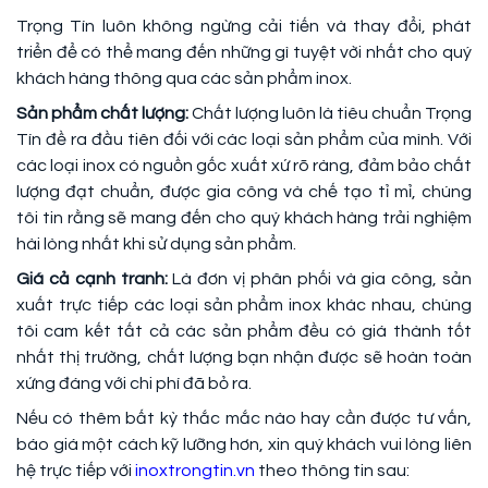
Trọng Tín luôn không ngừng cải tiến và thay đổi, phát
triển để có thể mang đến những gì tuyệt vời nhất cho quý
khách hàng thông qua các sản phẩm inox.
Sản phẩm chất lượng:
Chất lượng luôn là tiêu chuẩn Trọng
Tín đề ra đầu tiên đối với các loại sản phẩm của mình. Với
các loại inox có nguồn gốc xuất xứ rõ ràng, đảm bảo chất
lượng đạt chuẩn, được gia công và chế tạo tỉ mỉ, chúng
tôi tin rằng sẽ mang đến cho quý khách hàng trải nghiệm
hài lòng nhất khi sử dụng sản phẩm.
Giá cả cạnh tranh:
Là đơn vị phân phối và gia công, sản
xuất trực tiếp các loại sản phẩm inox khác nhau, chúng
tôi cam kết tất cả các sản phẩm đều có giá thành tốt
nhất thị trường, chất lượng bạn nhận được sẽ hoàn toàn
xứng đáng với chi phí đã bỏ ra.
Nếu có thêm bất kỳ thắc mắc nào hay cần được tư vấn,
báo giá một cách kỹ lưỡng hơn, xin quý khách vui lòng liên
hệ trực tiếp với
inoxtrongtin.vn
theo thông tin sau: