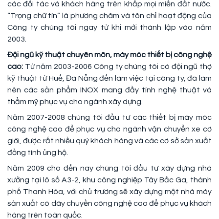
các đối tác và khách hàng trên khắp mọi miền đất nước.
“Trọng chữ tín” là phương châm và tôn chỉ hoạt động của
Công ty chúng tôi ngay từ khi mới thành lập vào năm
2003.
Đội ngũ kỹ thuật chuyên môn, máy móc thiết bị công nghệ
cao:
Từ năm 2003-2006 Công ty chúng tôi có đội ngũ thợ
kỹ thuật từ Huế, Đà Nẵng đến làm việc tại công ty, đã làm
nên các sản phẩm INOX mang đầy tính nghệ thuật và
thẩm mỹ phục vụ cho ngành xây dựng.
Năm 2007-2008 chúng tôi đầu tư các thiết bị máy móc
công nghệ cao để phục vụ cho ngành vận chuyển xe cơ
giới, được rất nhiều quý khách hàng và các cơ sở sản xuất
đồng tình ủng hộ.
Năm 2009 cho đến nay chúng tôi đầu tư xây dựng nhà
xưởng tại lô số A3-2, khu công nghiệp Tây Bắc Ga, thành
phố Thanh Hóa, với chủ trương sẽ xây dựng một nhà máy
sản xuất có dây chuyền công nghệ cao để phục vụ khách
hàng trên toàn quốc.