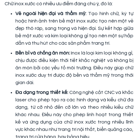
Chữ inox xước có nhiều ưu điểm đáng chú ý, đó là:
Vẻ ngoài hiện đại và thẩm mỹ:
Tạo hình chữ, ký tự
hoặc hình ảnh trên bề mặt inox xước tạo nên một vẻ
đẹp thô ráp, sang trọng và hiện đại. Sự kết hợp giữa
bề mặt xước và kim loại không gỉ tạo nên một sự hấp
dẫn và thu hút cho các sản phẩm trang trí.
Bền bỉ và chống ăn mòn:
Inox là loại kim loại không gỉ,
chịu được điều kiện thời tiết khắc nghiệt và không bị
ăn mòn bởi các yếu tố môi trường. Điều này giúp chữ
inox xước duy trì được độ bền và thẩm mỹ trong thời
gian dài.
Đa dạng trong thiết kế:
Công nghệ cắt CNC và khắc
laser cho phép tạo ra các hình dạng và kiểu chữ đa
dạng, từ cỡ nhỏ đến cỡ lớn và theo nhiều kiểu chữ
khác nhau. Điều này cho phép linh hoạt trong thiết
kế và ứng dụng của chữ inox xước trong nhiều lĩnh
vực khác nhau như trang trí nội thất, biển quảng cáo,
trang trí cửa hàng, hay bảng hiệu.