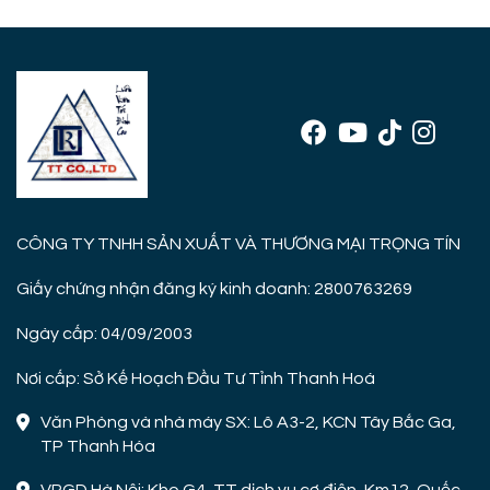
CÔNG TY TNHH SẢN XUẤT VÀ THƯƠNG MẠI TRỌNG TÍN
Giấy chứng nhận đăng ký kinh doanh: 2800763269
Ngày cấp: 04/09/2003
Nơi cấp: Sở Kế Hoạch Đầu Tư Tỉnh Thanh Hoá
Văn Phòng và nhà máy SX: Lô A3-2, KCN Tây Bắc Ga,
TP Thanh Hóa
VPGD Hà Nội: Kho G4, TT dịch vụ cơ điện, Km12, Quốc