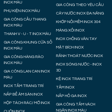
INOX MÀU
GIA CÔNG THEO YÊU CẦU
PHỤ KIỆN INOX MÀU
CÂY NƯỚC INOX ĐA NĂNG
GIA CÔNG CẦU THANG
KHỚP NỐI MỀM INOX 304
INOX MÀU
MÁNG XỐI INOX
THANH V - U - T INOX MÀU
INOX CHỐNG VÂN TAY
GIA CÔNG KHUNG CỬA SỔ
MẶT BÍCH INOX
INOX MÀU
RÃNH THOÁT NƯỚC INOX
GIA CÔNG HÀNG RÀO
INOX MÀU
INOX SÓNG NƯỚC - INOX
3D
GIA CÔNG LAN CAN INOX
MÀU
KỆ INOX TRANG TRÍ
INOX TẤM TRANG TRÍ
TẤM INOX
NẮP BỂ ÂM SÀN INOX
NẮP HỐ GA INOX
HỘP TÁCH RÁC/ MỠ INOX
GIA CÔNG TẤM VÁCH
NGĂN INOX MÀU
CUỘN INOX