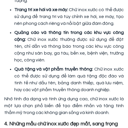
tượng.
Trang trí xe hơi và xe máy:
Chữ inox xước có thể được
sử dụng để trang trí và tùy chỉnh xe hơi, xe máy, tạo
nên phong cách riêng và nổi bật giữa đám đông.
Quảng cáo và thông tin trong các khu vực công
cộng:
Chữ inox xước thường được sử dụng để đặt
tên, chỉ dẫn và thông báo trong các khu vực công
cộng như sân bay, ga tàu, bến xe, bệnh viện, trường
học, công viên.
Quà tặng và vật phẩm truyền thông:
Chữ inox xước
có thể được sử dụng để làm quà tặng độc đáo và
tinh tế như dấu tên, bảng danh thiếp, quà lưu niệm,
hay các vật phẩm truyền thông doanh nghiệp.
Nhờ tính đa dạng và tính ứng dụng cao, chữ inox xước là
một lựa chọn phổ biến để tạo điểm nhấn và tăng tính
thẩm mỹ trong các không gian sống và kinh doanh.
4. Những mẫu chữ inox xước đẹp mắt, sang trọng