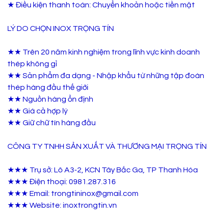
★ Điều kiện thanh toán: Chuyển khoản hoặc tiền mặt
LÝ DO CHỌN INOX TRỌNG TÍN
★★ Trên 20 năm kinh nghiệm trong lĩnh vực kinh doanh
thép không gỉ
★★ Sản phẩm đa dạng - Nhập khẩu từ những tập đoàn
thép hàng đầu thế giới
★★ Nguồn hàng ổn định
★★ Giá cả hợp lý
★★ Giữ chữ tín hàng đầu
CÔNG TY TNHH SẢN XUẤT VÀ THƯƠNG MẠI TRỌNG TÍN
★★★ Trụ sở: Lô A3-2, KCN Tây Bắc Ga, TP Thanh Hóa
★★★ Điện thoại: 0981.287.316
★★★ Email: trongtininox@gmail.com
★★★ Website: inoxtrongtin.vn