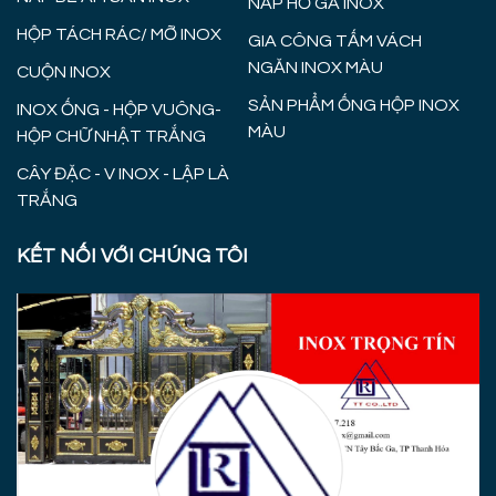
NẮP HỐ GA INOX
HỘP TÁCH RÁC/ MỠ INOX
GIA CÔNG TẤM VÁCH
NGĂN INOX MÀU
CUỘN INOX
SẢN PHẨM ỐNG HỘP INOX
INOX ỐNG - HỘP VUÔNG-
MÀU
HỘP CHỮ NHẬT TRẮNG
CÂY ĐẶC - V INOX - LẬP LÀ
TRẮNG
KẾT NỐI VỚI CHÚNG TÔI