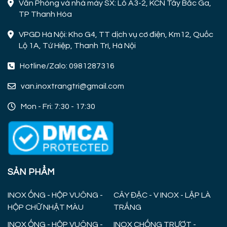
Văn Phòng và nhà máy SX: Lô A3-2, KCN Tây Bắc Ga,
TP Thanh Hóa
VPGD Hà Nội: Kho G4, TT dịch vụ cơ điện, Km12, Quốc
Lộ 1A, Tứ Hiệp, Thanh Trì, Hà Nội
Hotline/Zalo: 0981287316
van.inoxtrangtri@gmail.com
Mon - Fri: 7:30 - 17:30
SẢN PHẨM
INOX ỐNG - HỘP VUÔNG -
CÂY ĐẶC - V INOX - LẬP LÀ
HỘP CHỮ NHẬT MÀU
TRẮNG
INOX ỐNG - HỘP VUÔNG -
INOX CHỐNG TRƯỢT -