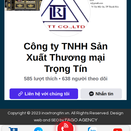
Copyright © 2023 inoxtrongtin.vn. All Rights Reserved. Design
FAGO AGENCY
web and SEO by