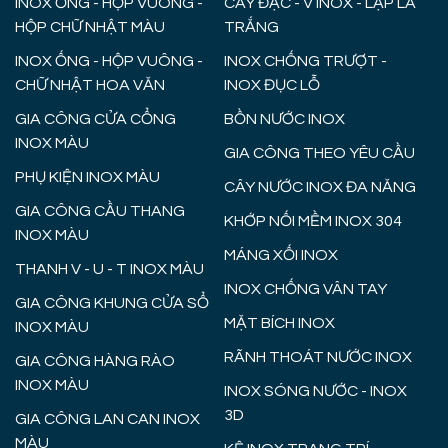
INOX ỐNG - HỘP VUÔNG -
CÂY ĐẶC - V INOX - LẬP LÀ
HỘP CHỮ NHẬT MÀU
TRẮNG
INOX ỐNG - HỘP VUÔNG -
INOX CHỐNG TRƯỢT -
CHỮ NHẬT HOA VĂN
INOX ĐỤC LỖ
GIA CÔNG CỬA CỔNG
BỒN NƯỚC INOX
INOX MÀU
GIA CÔNG THEO YÊU CẦU
PHỤ KIỆN INOX MÀU
CÂY NƯỚC INOX ĐA NĂNG
GIA CÔNG CẦU THANG
KHỚP NỐI MỀM INOX 304
INOX MÀU
MÁNG XỐI INOX
THANH V - U - T INOX MÀU
INOX CHỐNG VÂN TAY
GIA CÔNG KHUNG CỬA SỔ
MẶT BÍCH INOX
INOX MÀU
RÃNH THOÁT NƯỚC INOX
GIA CÔNG HÀNG RÀO
INOX MÀU
INOX SÓNG NƯỚC - INOX
3D
GIA CÔNG LAN CAN INOX
MÀU