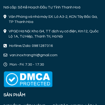
Nơi cấp: Sở Kế Hoạch Đầu Tư Tỉnh Thanh Hoá
Văn Phòng và nhà máy SX: Lô A3-2, KCN Tây Bắc Ga,
TP Thanh Hóa
VPGD Hà Nội: Kho G4, TT dịch vụ cơ điện, Km12, Quốc
Lộ 1A, Tứ Hiệp, Thanh Trì, Hà Nội
Hotline/Zalo: 0981287316
van.inoxtrangtri@gmail.com
Mon - Fri: 7:30 - 17:30
SẢN PHẨM