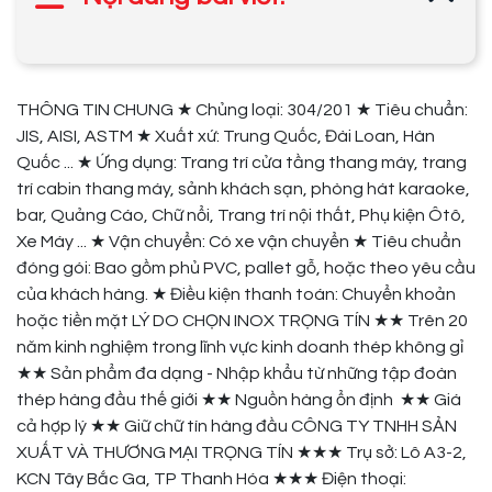
THÔNG TIN CHUNG ★ Chủng loại: 304/201 ★ Tiêu chuẩn:
JIS, AISI, ASTM ★ Xuất xứ: Trung Quốc, Đài Loan, Hàn
Quốc ... ★ Ứng dụng: Trang trí cửa tầng thang máy, trang
trí cabin thang máy, sảnh khách sạn, phòng hát karaoke,
bar, Quảng Cáo, Chữ nổi, Trang trí nội thất, Phụ kiện Ôtô,
Xe Máy ... ★ Vận chuyển: Có xe vận chuyển ★ Tiêu chuẩn
đóng gói: Bao gồm phủ PVC, pallet gỗ, hoặc theo yêu cầu
của khách hàng. ★ Điều kiện thanh toán: Chuyển khoản
hoặc tiền mặt LÝ DO CHỌN INOX TRỌNG TÍN ★★ Trên 20
năm kinh nghiệm trong lĩnh vực kinh doanh thép không gỉ
★★ Sản phẩm đa dạng - Nhập khẩu từ những tập đoàn
thép hàng đầu thế giới ★★ Nguồn hàng ổn định ★★ Giá
cả hợp lý ★★ Giữ chữ tín hàng đầu CÔNG TY TNHH SẢN
XUẤT VÀ THƯƠNG MẠI TRỌNG TÍN ★★★ Trụ sở: Lô A3-2,
KCN Tây Bắc Ga, TP Thanh Hóa ★★★ Điện thoại: