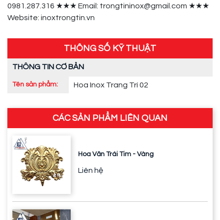
0981.287.316 ★★★ Email: trongtininox@gmail.com ★★★
Website: inoxtrongtin.vn
THÔNG SỐ KỸ THUẬT
THÔNG TIN CƠ BẢN
Tên sản phẩm:
Hoa Inox Trang Trí 02
CÁC SẢN PHẨM LIÊN QUAN
Hoa Văn Trái Tim - Vàng
Liên hệ