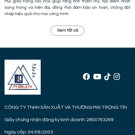
Mũi giáo hàng rào inox giúp tăng tính thẩm mỹ, tạo điểm nhấn
sang trọng và hiện đại, đồng thời đảm bảo an toàn, chống đột
nhập hiệu quả cho mọi công trình.
Xem tất cả
CÔNG TY TNHH SẢN XUẤT VÀ THƯƠNG MẠI TRỌNG TÍN
Giấy chứng nhận đăng ký kinh doanh: 2800763269
Ngày cấp: 04/09/2003