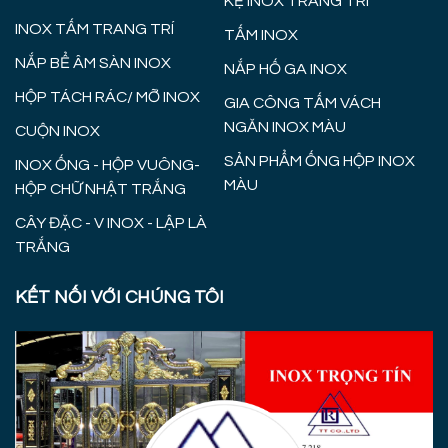
KỆ INOX TRANG TRÍ
INOX TẤM TRANG TRÍ
TẤM INOX
NẮP BỂ ÂM SÀN INOX
NẮP HỐ GA INOX
HỘP TÁCH RÁC/ MỠ INOX
GIA CÔNG TẤM VÁCH
NGĂN INOX MÀU
CUỘN INOX
SẢN PHẨM ỐNG HỘP INOX
INOX ỐNG - HỘP VUÔNG-
MÀU
HỘP CHỮ NHẬT TRẮNG
CÂY ĐẶC - V INOX - LẬP LÀ
TRẮNG
KẾT NỐI VỚI CHÚNG TÔI