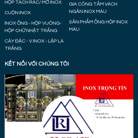
HỘP TÁCH RÁC/ MỠ INOX
GIA CÔNG TẤM VÁCH
NGĂN INOX MÀU
CUỘN INOX
SẢN PHẨM ỐNG HỘP INOX
INOX ỐNG - HỘP VUÔNG-
MÀU
HỘP CHỮ NHẬT TRẮNG
CÂY ĐẶC - V INOX - LẬP LÀ
TRẮNG
KẾT NỐI VỚI CHÚNG TÔI