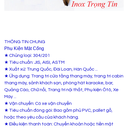
THÔNG TIN CHUNG
Phụ Kiện Mặt Cổng
★ Chủng loại: 304/201
★ Tiêu chuẩn: JIS, AISI, ASTM
★ Xuất xứ: Trung Quốc, Đài Loan, Hàn Quốc ...
★ Ứng dụng: Trang trí cửa tầng thang máy, trang trí cabin
thang máy, sảnh khách sạn, phòng hát karaoke, bar,
Quảng Cáo, Chữ nổi, Trang trí nội thất, Phụ kiện Ôtô, Xe
Máy ...
★ Vận chuyển: Có xe vận chuyển
★ Tiêu chuẩn đóng gói: Bao gồm phủ PVC, pallet gỗ,
hoặc theo yêu cầu của khách hàng.
★ Điều kiện thanh toán: Chuyển khoản hoặc tiền mặt