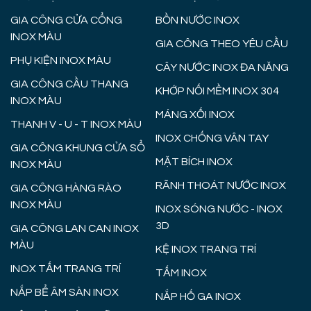
GIA CÔNG CỬA CỔNG
BỒN NƯỚC INOX
INOX MÀU
GIA CÔNG THEO YÊU CẦU
PHỤ KIỆN INOX MÀU
CÂY NƯỚC INOX ĐA NĂNG
GIA CÔNG CẦU THANG
KHỚP NỐI MỀM INOX 304
INOX MÀU
MÁNG XỐI INOX
THANH V - U - T INOX MÀU
INOX CHỐNG VÂN TAY
GIA CÔNG KHUNG CỬA SỔ
MẶT BÍCH INOX
INOX MÀU
RÃNH THOÁT NƯỚC INOX
GIA CÔNG HÀNG RÀO
INOX MÀU
INOX SÓNG NƯỚC - INOX
3D
GIA CÔNG LAN CAN INOX
MÀU
KỆ INOX TRANG TRÍ
INOX TẤM TRANG TRÍ
TẤM INOX
NẮP BỂ ÂM SÀN INOX
NẮP HỐ GA INOX