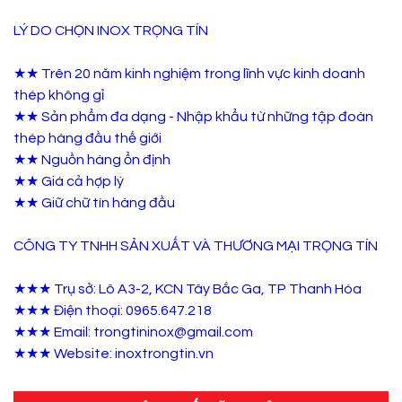
LÝ DO CHỌN INOX TRỌNG TÍN
★★ Trên 20 năm kinh nghiệm trong lĩnh vực kinh doanh
thép không gỉ
★★ Sản phẩm đa dạng - Nhập khẩu từ những tập đoàn
thép hàng đầu thế giới
★★ Nguồn hàng ổn định
★★ Giá cả hợp lý
★★ Giữ chữ tín hàng đầu
CÔNG TY TNHH SẢN XUẤT VÀ THƯƠNG MẠI TRỌNG TÍN
★★★ Trụ sở: Lô A3-2, KCN Tây Bắc Ga, TP Thanh Hóa
★★★ Điện thoại: 0965.647.218
★★★ Email: trongtininox@gmail.com
★★★ Website: inoxtrongtin.vn