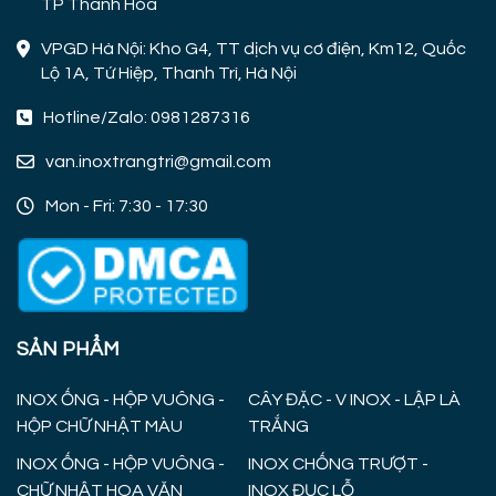
TP Thanh Hóa
VPGD Hà Nội: Kho G4, TT dịch vụ cơ điện, Km12, Quốc
Lộ 1A, Tứ Hiệp, Thanh Trì, Hà Nội
Hotline/Zalo: 0981287316
van.inoxtrangtri@gmail.com
Mon - Fri: 7:30 - 17:30
SẢN PHẨM
INOX ỐNG - HỘP VUÔNG -
CÂY ĐẶC - V INOX - LẬP LÀ
HỘP CHỮ NHẬT MÀU
TRẮNG
INOX ỐNG - HỘP VUÔNG -
INOX CHỐNG TRƯỢT -
CHỮ NHẬT HOA VĂN
INOX ĐỤC LỖ