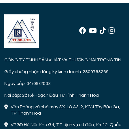
CÔNG TY TNHH SẢN XUẤT VÀ THƯƠNG MẠI TRỌNG TÍN
Giấy chứng nhận đăng ký kinh doanh: 2800763269
Ngày cấp: 04/09/2003
Nơi cấp: Sở Kế Hoạch Đầu Tư Tỉnh Thanh Hoá
Văn Phòng và nhà máy SX: Lô A3-2, KCN Tây Bắc Ga,
TP Thanh Hóa
VPGD Hà Nội: Kho G4, TT dịch vụ cơ điện, Km12, Quốc