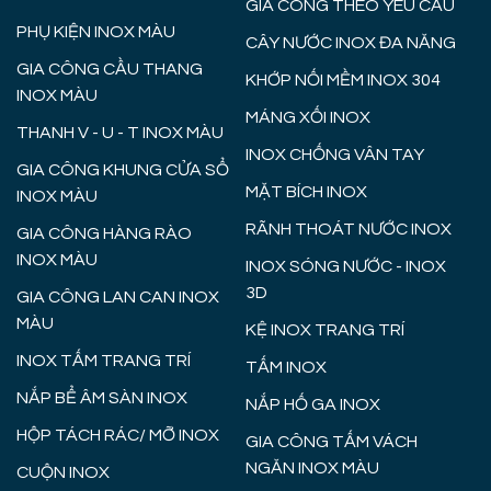
GIA CÔNG THEO YÊU CẦU
PHỤ KIỆN INOX MÀU
CÂY NƯỚC INOX ĐA NĂNG
GIA CÔNG CẦU THANG
KHỚP NỐI MỀM INOX 304
INOX MÀU
MÁNG XỐI INOX
THANH V - U - T INOX MÀU
INOX CHỐNG VÂN TAY
GIA CÔNG KHUNG CỬA SỔ
MẶT BÍCH INOX
INOX MÀU
RÃNH THOÁT NƯỚC INOX
GIA CÔNG HÀNG RÀO
INOX MÀU
INOX SÓNG NƯỚC - INOX
3D
GIA CÔNG LAN CAN INOX
MÀU
KỆ INOX TRANG TRÍ
INOX TẤM TRANG TRÍ
TẤM INOX
NẮP BỂ ÂM SÀN INOX
NẮP HỐ GA INOX
HỘP TÁCH RÁC/ MỠ INOX
GIA CÔNG TẤM VÁCH
NGĂN INOX MÀU
CUỘN INOX