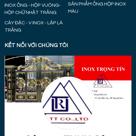
SẢN PHẨM ỐNG HỘP INOX
INOX ỐNG - HỘP VUÔNG-
MÀU
HỘP CHỮ NHẬT TRẮNG
CÂY ĐẶC - V INOX - LẬP LÀ
TRẮNG
KẾT NỐI VỚI CHÚNG TÔI