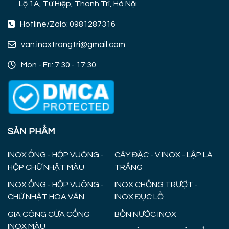
Lộ 1A, Tứ Hiệp, Thanh Trì, Hà Nội
Hotline/Zalo: 0981287316
van.inoxtrangtri@gmail.com
Mon - Fri: 7:30 - 17:30
SẢN PHẨM
INOX ỐNG - HỘP VUÔNG -
CÂY ĐẶC - V INOX - LẬP LÀ
HỘP CHỮ NHẬT MÀU
TRẮNG
INOX ỐNG - HỘP VUÔNG -
INOX CHỐNG TRƯỢT -
CHỮ NHẬT HOA VĂN
INOX ĐỤC LỖ
GIA CÔNG CỬA CỔNG
BỒN NƯỚC INOX
INOX MÀU