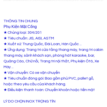
THÔNG TIN CHUNG
Phụ Kiện Mặt Cổng
★ Chủng loại: 304/201
★ Tiêu chuẩn: JIS, AISI, ASTM
★ Xuất xứ: Trung Quốc, Đài Loan, Hàn Quốc ...
★ Ứng dụng: Trang trí cửa tầng thang máy, trang trí cabin
thang máy, sảnh khách sạn, phòng hát karaoke, bar,
Quảng Cáo, Chữ nổi, Trang trí nội thất, Phụ kiện Ôtô, Xe
Máy ...
★ Vận chuyển: Có xe vận chuyển
★ Tiêu chuẩn đóng gói: Bao gồm phủ PVC, pallet gỗ,
hoặc theo yêu cầu của khách hàng.
★ Điều kiện thanh toán: Chuyển khoản hoặc tiền mặt
LÝ DO CHỌN INOX TRỌNG TÍN