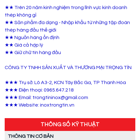
★★ Trên 20 năm kinh nghiệm trong lĩnh vực kinh doanh
thép không gỉ
★★ Sản phẩm đa dạng - Nhập khẩu từ những tập đoàn
thép hàng đầu thế giới
★★ Nguồn hàng ổn định
★★ Giá cả hợp lý
★★ Giữ chữ tín hàng đầu
CÔNG TY TNHH SẢN XUẤT VÀ THƯƠNG MẠI TRỌNG TÍN
★★★ Trụ sở: Lô A3-2, KCN Tây Bắc Ga, TP Thanh Hóa
★★★ Điện thoại: 0965.647.218
★★★ Email: trongtininox@gmail.com
★★★ Website: inoxtrongtin.vn
THÔNG SỐ KỸ THUẬT
THÔNG TIN CƠ BẢN