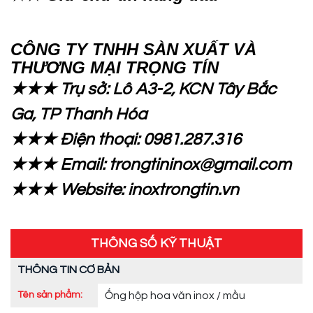
CÔNG TY TNHH SÀN XUẤT VÀ
THƯƠNG MẠI TRỌNG TÍN
★★★ Trụ sở: Lô A3-2, KCN Tây Bắc
Ga, TP Thanh Hóa
★★★ Điện thoại: 0981.287.316
★★★ Email: trongtininox@gmail.com
★★★ Website: inoxtrongtin.vn
THÔNG SỐ KỸ THUẬT
THÔNG TIN CƠ BẢN
Tên sản phẩm:
Ống hộp hoa văn inox / mầu