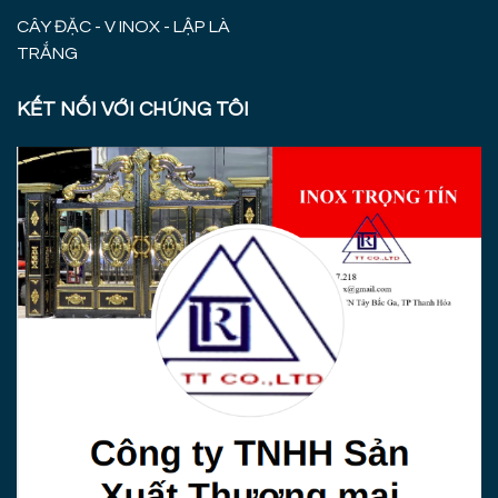
CÂY ĐẶC - V INOX - LẬP LÀ
TRẮNG
KẾT NỐI VỚI CHÚNG TÔI