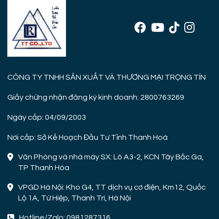
CÔNG TY TNHH SẢN XUẤT VÀ THƯƠNG MẠI TRỌNG TÍN
Giấy chứng nhận đăng ký kinh doanh: 2800763269
Ngày cấp: 04/09/2003
Nơi cấp: Sở Kế Hoạch Đầu Tư Tỉnh Thanh Hoá
Văn Phòng và nhà máy SX: Lô A3-2, KCN Tây Bắc Ga,
TP Thanh Hóa
VPGD Hà Nội: Kho G4, TT dịch vụ cơ điện, Km12, Quốc
Lộ 1A, Tứ Hiệp, Thanh Trì, Hà Nội
Hotline/Zalo: 0981287316