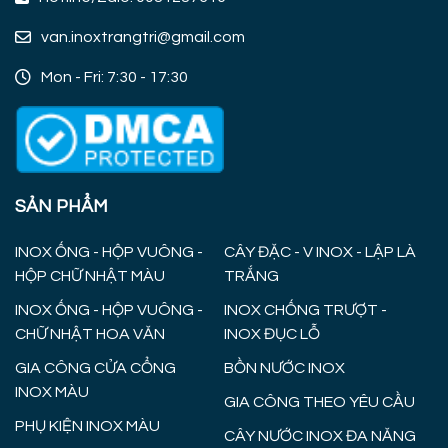
van.inoxtrangtri@gmail.com
Mon - Fri: 7:30 - 17:30
SẢN PHẨM
INOX ỐNG - HỘP VUÔNG -
CÂY ĐẶC - V INOX - LẬP LÀ
HỘP CHỮ NHẬT MÀU
TRẮNG
INOX ỐNG - HỘP VUÔNG -
INOX CHỐNG TRƯỢT -
CHỮ NHẬT HOA VĂN
INOX ĐỤC LỖ
GIA CÔNG CỬA CỔNG
BỒN NƯỚC INOX
INOX MÀU
GIA CÔNG THEO YÊU CẦU
PHỤ KIỆN INOX MÀU
CÂY NƯỚC INOX ĐA NĂNG