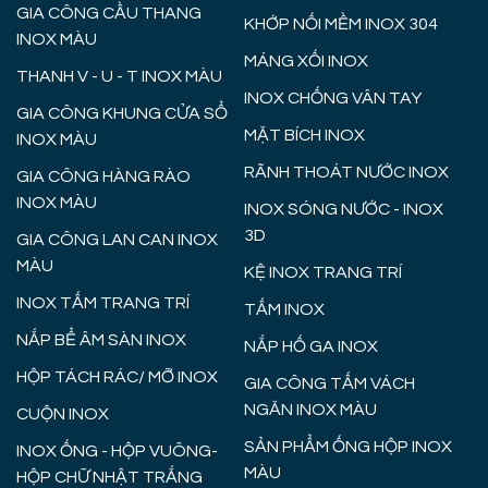
GIA CÔNG CẦU THANG
KHỚP NỐI MỀM INOX 304
INOX MÀU
MÁNG XỐI INOX
THANH V - U - T INOX MÀU
INOX CHỐNG VÂN TAY
GIA CÔNG KHUNG CỬA SỔ
MẶT BÍCH INOX
INOX MÀU
RÃNH THOÁT NƯỚC INOX
GIA CÔNG HÀNG RÀO
INOX MÀU
INOX SÓNG NƯỚC - INOX
3D
GIA CÔNG LAN CAN INOX
MÀU
KỆ INOX TRANG TRÍ
INOX TẤM TRANG TRÍ
TẤM INOX
NẮP BỂ ÂM SÀN INOX
NẮP HỐ GA INOX
HỘP TÁCH RÁC/ MỠ INOX
GIA CÔNG TẤM VÁCH
NGĂN INOX MÀU
CUỘN INOX
SẢN PHẨM ỐNG HỘP INOX
INOX ỐNG - HỘP VUÔNG-
MÀU
HỘP CHỮ NHẬT TRẮNG