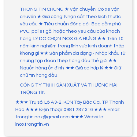
THÔNG TIN CHUNG ★ Vận chuyển: Có xe vận
chuyển ★ Gia công: Nhận cắt theo kích thước
yêu cầu ★ Tiêu chuẩn đóng gói: Bao gồm phủ
PVC, pallet gỗ, hoặc theo yêu cầu của khách
hàng. LÝ DO CHỌN INOX GIA HƯNG ★★ Trên 10
năm kinh nghiệm trong lĩnh vực kinh doanh thép
không gỉ ★★ Sản phẩm đa dạng - Nhập khẩu từ
những tập đoàn thép hàng đầu thế giới ★★
Nguồn hàng ổn định ★★ Giá cả hợp lý ★★ Giữ
chữ tín hàng đầu
CÔNG TY TNHH SÀN XUẤT VÀ THƯƠNG MẠI
TRỌNG TÍN
★★★ Trụ sở: Lô A3-2, KCN Tây Bắc Ga, TP Thanh
Hóa ★★★ Điện thoại: 0981.287.316 ★★★ Email:
trongtininox@gmail.com ★★★ Website:
inoxtrongtin.vn