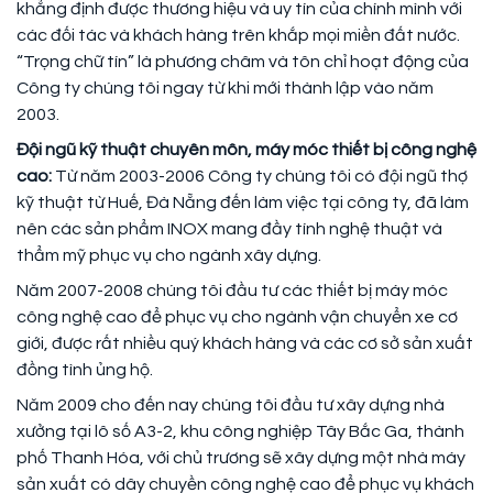
khẳng định được thương hiệu và uy tín của chính mình với
các đối tác và khách hàng trên khắp mọi miền đất nước.
“Trọng chữ tín” là phương châm và tôn chỉ hoạt động của
Công ty chúng tôi ngay từ khi mới thành lập vào năm
2003.
Đội ngũ kỹ thuật chuyên môn, máy móc thiết bị công nghệ
cao:
Từ năm 2003-2006 Công ty chúng tôi có đội ngũ thợ
kỹ thuật từ Huế, Đà Nẵng đến làm việc tại công ty, đã làm
nên các sản phẩm INOX mang đầy tính nghệ thuật và
thẩm mỹ phục vụ cho ngành xây dựng.
Năm 2007-2008 chúng tôi đầu tư các thiết bị máy móc
công nghệ cao để phục vụ cho ngành vận chuyển xe cơ
giới, được rất nhiều quý khách hàng và các cơ sở sản xuất
đồng tình ủng hộ.
Năm 2009 cho đến nay chúng tôi đầu tư xây dựng nhà
xưởng tại lô số A3-2, khu công nghiệp Tây Bắc Ga, thành
phố Thanh Hóa, với chủ trương sẽ xây dựng một nhà máy
sản xuất có dây chuyền công nghệ cao để phục vụ khách