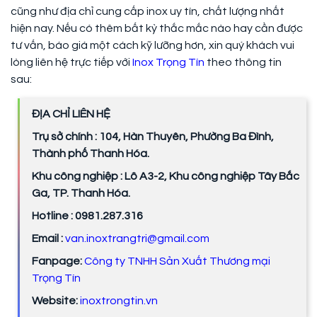
cũng như địa chỉ cung cấp inox uy tín, chất lượng nhất
hiện nay. Nếu có thêm bất kỳ thắc mắc nào hay cần được
tư vấn, báo giá một cách kỹ lưỡng hơn, xin quý khách vui
lòng liên hệ trực tiếp với
Inox Trọng Tín
theo thông tin
sau:
ĐỊA CHỈ LIÊN HỆ
Trụ sở chính : 104, Hàn Thuyên, Phường Ba Đình,
Thành phố Thanh Hóa.
Khu công nghiệp : Lô A3-2, Khu công nghiệp Tây Bắc
Ga, TP. Thanh Hóa.
Hotline : 0981.287.316
Email :
van.inoxtrangtri@gmail.com
Fanpage:
Công ty TNHH Sản Xuất Thương mại
Trọng Tín
Website:
inoxtrongtin.vn