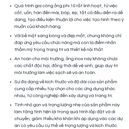
Quá trình gia công ống phi 10 rất linh hoạt, từ việc
cắt, uốn, hàn đến mài, bóp, ép, tất cả đều diễn ra dễ
dàng, tạo điều kiện thuận lợi cho việc tạo hình theo ý
muốn của khách hàng.
Với bề mặt sáng bóng và đẹp mắt, chúng không chỉ
đáp ứng yêu cầu chức năng mà còn là điểm nhấn
thẩm mỹ trong trang trí và thiết kế nội thất.
An toàn cho môi trường, ống inox này không chứa
các chất độc hại, đồng thời dễ vệ sinh, giúp duy trì
môi trường làm việc sạch sẽ và an toàn.
Sự đa dạng về kích thước và độ dài của sản phẩm
cung cấp nhiều tùy chọn cho các ứng dụng khác
nhau, từ công nghiệp đến xây dựng và trang trí.
Tính nhỏ gọn và trọng lượng nhẹ của sản phẩm này
làm tăng tính tiện lợi trong quá trình lắp đặt và di
chuyển, giảm thiểu khó khăn khi áp dụng vào các dự
án có yêu cầu cụ thể về trọng lượng và kích thước.