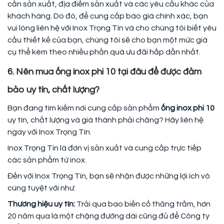
cần sản xuất, địa điểm sản xuất và các yêu cầu khác của
khách hàng. Do đó, để cung cấp báo giá chính xác, bạn
vui lòng liên hệ với Inox Trọng Tín và cho chúng tôi biết yêu
cầu thiết kế của bạn, chúng tôi sẽ cho bạn một mức giá
cụ thể kèm theo nhiều phần quà ưu đãi hấp dẫn nhất.
6. Nên mua ống inox phi 10 tại đâu để được đảm
bảo uy tín, chất lượng?
Bạn đang tìm kiếm nơi cung cấp sản phẩm
ống inox phi 10
uy tín, chất lượng và giá thành phải chăng? Hãy liên hệ
ngay với Inox Trọng Tín.
Inox Trọng Tín là đơn vị sản xuất và cung cấp trực tiếp
các sản phẩm từ inox.
Đến với Inox Trọng Tín, bạn sẽ nhận được những lợi ích vô
cùng tuyệt vời như:
Thương hiệu uy tín:
Trải qua bao biến cố thăng trầm, hơn
20 năm qua là một chặng đường dài cũng đủ để Công ty