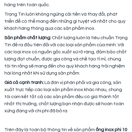
hàng trên toàn quốc.
Trọng Tín luôn không ngừng cải tiến và thay đổi, phát
triển để có thể mang đến những gì tuyệt vời nhất cho quý
khách hàng thông qua các sản phẩm inox.
Sản phẩm chất lượng:
Chất lượng luôn là tiêu chuẩn Trọng
Tín đề ra đầu tiên đối với các loại sản phẩm của mình. Với
các loại inox có nguồn gốc xuất xứ rõ ràng, đảm bảo chất
lượng đạt chuẩn, được gia công và chế tạo tỉ mỉ, chúng
tôi tin rằng sẽ mang đến cho quý khách hàng trải nghiệm
hài lòng nhất khi sử dụng sản phẩm.
Giá cả cạnh tranh:
Là đơn vị phân phối và gia công, sản
xuất trực tiếp các loại sản phẩm inox khác nhau, chúng
tôi cam kết tất cả các sản phẩm đều có giá thành tốt
nhất thị trường, chất lượng bạn nhận được sẽ hoàn toàn
xứng đáng với chi phí đã bỏ ra.
Trên đây là toàn bộ thông tin về sản phẩm
ống inox phi 10