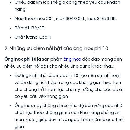
Chiều dài: 6m (có thể gia công theo yêu cầu khách
hàng)
Mác thép: inox 201, inox 304/304L, inox 316/316L
Bề mặt: BA/2B
Chất lượng: Loại 1
2. Những ưu điểm nổi bật của ống inox phi 10
Ống inox phi 10
là sản phẩm
ống inox
độc đáo mang đến
nhiều ưu điểm nổi bật cho nhiều ứng dụng khác nhau:
Đường kính nhỏ của inox phi 10 tạo nên sự linh hoạt
và dễ dàng tích hợp trong các không gian hẹp, làm
cho chúng trở thành lựa chọn lý tưởng cho các dự án
có yêu cầu về không gian.
Ống inox này không chỉ sở hữu độ bền vững cao nhờ
chất liệu thép không gỉ mà còn khả năng chống ăn
mòn, rỉ sét, giúp duy trì vẻ ngoại hình mới mẻ qua thời
gian.