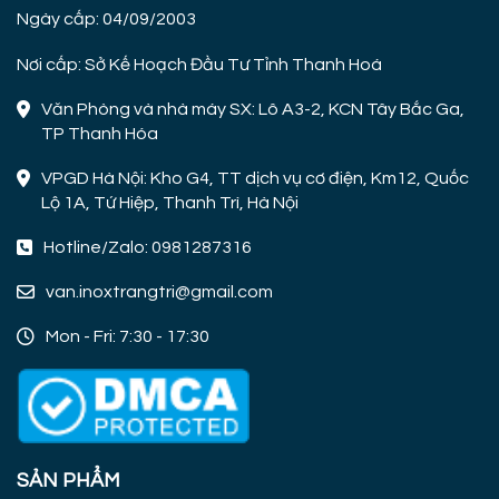
Ngày cấp: 04/09/2003
Nơi cấp: Sở Kế Hoạch Đầu Tư Tỉnh Thanh Hoá
Văn Phòng và nhà máy SX: Lô A3-2, KCN Tây Bắc Ga,
TP Thanh Hóa
VPGD Hà Nội: Kho G4, TT dịch vụ cơ điện, Km12, Quốc
Lộ 1A, Tứ Hiệp, Thanh Trì, Hà Nội
Hotline/Zalo: 0981287316
van.inoxtrangtri@gmail.com
Mon - Fri: 7:30 - 17:30
SẢN PHẨM