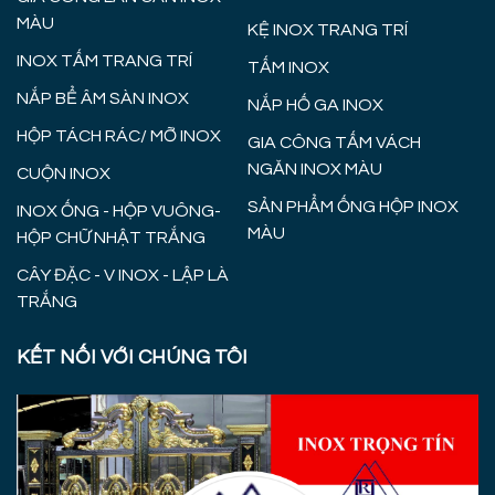
MÀU
KỆ INOX TRANG TRÍ
INOX TẤM TRANG TRÍ
TẤM INOX
NẮP BỂ ÂM SÀN INOX
NẮP HỐ GA INOX
HỘP TÁCH RÁC/ MỠ INOX
GIA CÔNG TẤM VÁCH
NGĂN INOX MÀU
CUỘN INOX
SẢN PHẨM ỐNG HỘP INOX
INOX ỐNG - HỘP VUÔNG-
MÀU
HỘP CHỮ NHẬT TRẮNG
CÂY ĐẶC - V INOX - LẬP LÀ
TRẮNG
KẾT NỐI VỚI CHÚNG TÔI