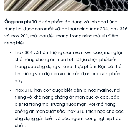
Ống inox phi 10
là sản phẩm đa dạng và linh hoạt ứng
dụng khi được sản xuất với ba loại chính: inox 304, inox 316
và inox 201, mỗi loại đều mang trong mình mỗi ưu điểm
riêng biệt:
Inox 304 với hàm lượng crom và niken cao, mang lại
khả năng chống ăn mòn tốt, là lựa chọn phổ biến
trong các ứng dụng y tế và thực phẩm. Bạn có thể
tin tưởng vào độ bền và tính ổn định của sản phẩm
này.
Inox 316, hay còn được biết đến là inox marine, nổi
tiếng với khả năng chống ăn mòn cực kỳ cao, đặc
biệt là trong môi trường nước mặn. Với khả năng
chống ăn mòn xuất sắc, inox 316 thích hợp cho các
ứng dụng gần biển và các ngành công nghiệp hóa
chất.