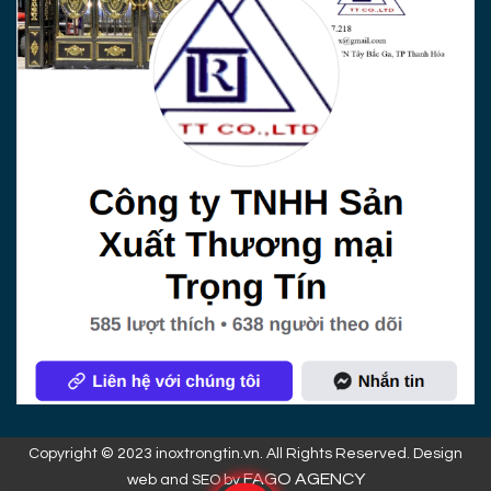
Copyright © 2023 inoxtrongtin.vn. All Rights Reserved. Design
FAGO AGENCY
web and SEO by