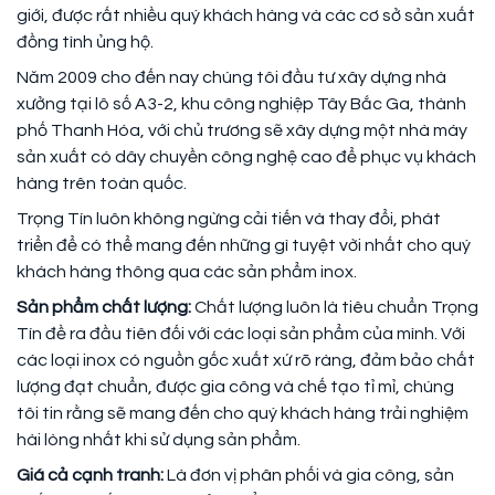
giới, được rất nhiều quý khách hàng và các cơ sở sản xuất
đồng tình ủng hộ.
Năm 2009 cho đến nay chúng tôi đầu tư xây dựng nhà
xưởng tại lô số A3-2, khu công nghiệp Tây Bắc Ga, thành
phố Thanh Hóa, với chủ trương sẽ xây dựng một nhà máy
sản xuất có dây chuyền công nghệ cao để phục vụ khách
hàng trên toàn quốc.
Trọng Tín luôn không ngừng cải tiến và thay đổi, phát
triển để có thể mang đến những gì tuyệt vời nhất cho quý
khách hàng thông qua các sản phẩm inox.
Sản phẩm chất lượng:
Chất lượng luôn là tiêu chuẩn Trọng
Tín đề ra đầu tiên đối với các loại sản phẩm của mình. Với
các loại inox có nguồn gốc xuất xứ rõ ràng, đảm bảo chất
lượng đạt chuẩn, được gia công và chế tạo tỉ mỉ, chúng
tôi tin rằng sẽ mang đến cho quý khách hàng trải nghiệm
hài lòng nhất khi sử dụng sản phẩm.
Giá cả cạnh tranh:
Là đơn vị phân phối và gia công, sản