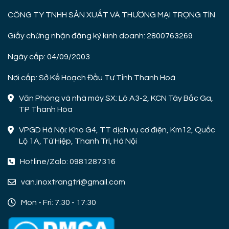
CÔNG TY TNHH SẢN XUẤT VÀ THƯƠNG MẠI TRỌNG TÍN
Giấy chứng nhận đăng ký kinh doanh: 2800763269
Ngày cấp: 04/09/2003
Nơi cấp: Sở Kế Hoạch Đầu Tư Tỉnh Thanh Hoá
Văn Phòng và nhà máy SX: Lô A3-2, KCN Tây Bắc Ga,
TP Thanh Hóa
VPGD Hà Nội: Kho G4, TT dịch vụ cơ điện, Km12, Quốc
Lộ 1A, Tứ Hiệp, Thanh Trì, Hà Nội
Hotline/Zalo: 0981287316
van.inoxtrangtri@gmail.com
Mon - Fri: 7:30 - 17:30