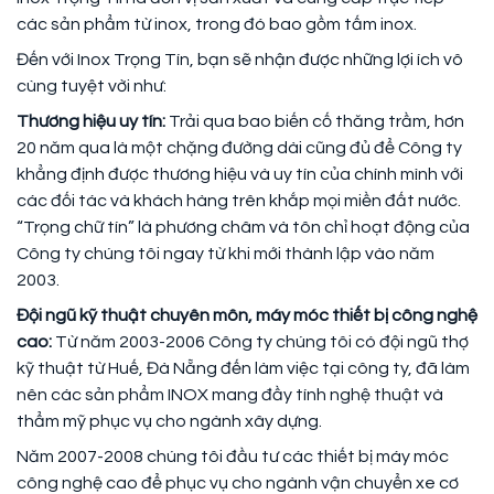
các sản phẩm từ inox, trong đó bao gồm tấm inox.
Đến với Inox Trọng Tín, bạn sẽ nhận được những lợi ích vô
cùng tuyệt vời như:
Thương hiệu uy tín:
Trải qua bao biến cố thăng trầm, hơn
20 năm qua là một chặng đường dài cũng đủ để Công ty
khẳng định được thương hiệu và uy tín của chính mình với
các đối tác và khách hàng trên khắp mọi miền đất nước.
“Trọng chữ tín” là phương châm và tôn chỉ hoạt động của
Công ty chúng tôi ngay từ khi mới thành lập vào năm
2003.
Đội ngũ kỹ thuật chuyên môn, máy móc thiết bị công nghệ
cao:
Từ năm 2003-2006 Công ty chúng tôi có đội ngũ thợ
kỹ thuật từ Huế, Đà Nẵng đến làm việc tại công ty, đã làm
nên các sản phẩm INOX mang đầy tính nghệ thuật và
thẩm mỹ phục vụ cho ngành xây dựng.
Năm 2007-2008 chúng tôi đầu tư các thiết bị máy móc
công nghệ cao để phục vụ cho ngành vận chuyển xe cơ