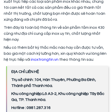
xuất trực tiếp các loại sản phẩm inox khác nhau, chúng
tôi cam kết tất cả các sản phẩm đều có giá thành tốt
nhất thị trường, chất lượng bạn nhận được sẽ hoàn toàn
xứng đáng với chi phí đã bỏ ra.
Trên đây là toàn bộ thông tin về sản phẩm tấm inox 430
cũng như địa chỉ cung cấp inox uy tín, chất lượng nhất
hiện nay.
Nếu có thêm bất kỳ thắc mắc nào hay cần được tư vấn,
báo giá một cách kỹ lưỡng hơn, xin quý khách vui lòng liên
hệ trực tiếp với
inoxtrongtin.vn
theo thông tin sau:
ĐỊA CHỈ LIÊN HỆ
Trụ sở chính :104, Hàn Thuyên, Phường Ba Đình,
Thành phố Thanh Hóa.
Khu công nghiệp:Lô A3-2, Khu công nghiệp Tây Bắc
Ga, TP. Thanh Hóa.
Hotline : 0981.287.316