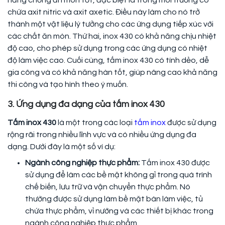
năng chống ăn mòn tốt, đặc biệt là trong môi trường có
chứa axit nitric và axit axetic. Điều này làm cho nó trở
thành một vật liệu lý tưởng cho các ứng dụng tiếp xúc với
các chất ăn mòn. Thứ hai, inox 430 có khả năng chịu nhiệt
độ cao, cho phép sử dụng trong các ứng dụng có nhiệt
độ làm việc cao. Cuối cùng, tấm inox 430 có tính dẻo, dễ
gia công và có khả năng hàn tốt, giúp nâng cao khả năng
thi công và tạo hình theo ý muốn.
3. Ứng dụng đa dạng của tấm inox 430
Tấm inox 430
là một trong các loại
tấm inox
được sử dụng
rộng rãi trong nhiều lĩnh vực và có nhiều ứng dụng đa
dạng. Dưới đây là một số ví dụ:
Ngành công nghiệp thực phẩm:
Tấm inox 430 được
sử dụng để làm các bề mặt không gỉ trong quá trình
chế biến, lưu trữ và vận chuyển thực phẩm. Nó
thường được sử dụng làm bề mặt bàn làm việc, tủ
chứa thực phẩm, vỉ nướng và các thiết bị khác trong
ngành công nghiệp thực phẩm.