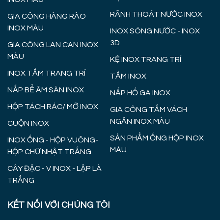
RÃNH THOÁT NƯỚC INOX
GIA CÔNG HÀNG RÀO
INOX MÀU
INOX SÓNG NƯỚC - INOX
3D
GIA CÔNG LAN CAN INOX
MÀU
KỆ INOX TRANG TRÍ
INOX TẤM TRANG TRÍ
TẤM INOX
NẮP BỂ ÂM SÀN INOX
NẮP HỐ GA INOX
HỘP TÁCH RÁC/ MỠ INOX
GIA CÔNG TẤM VÁCH
NGĂN INOX MÀU
CUỘN INOX
SẢN PHẨM ỐNG HỘP INOX
INOX ỐNG - HỘP VUÔNG-
MÀU
HỘP CHỮ NHẬT TRẮNG
CÂY ĐẶC - V INOX - LẬP LÀ
TRẮNG
KẾT NỐI VỚI CHÚNG TÔI