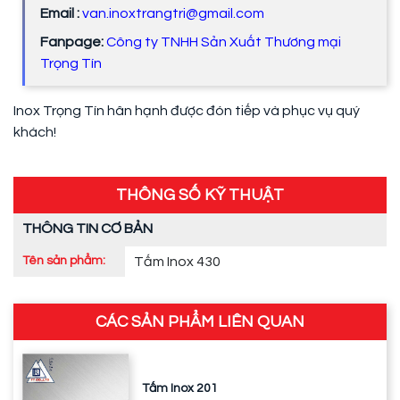
Email :
van.inoxtrangtri@gmail.com
Fanpage:
Công ty TNHH Sản Xuất Thương mại
Trọng Tín
Inox Trọng Tín hân hạnh được đón tiếp và phục vụ quý
khách!
THÔNG SỐ KỸ THUẬT
THÔNG TIN CƠ BẢN
Tên sản phẩm:
Tấm Inox 430
CÁC SẢN PHẨM LIÊN QUAN
Tấm Inox 201