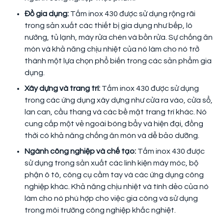
Đồ gia dụng:
Tấm inox 430 được sử dụng rộng rãi
trong sản xuất các thiết bị gia dụng như bếp, lò
nướng, tủ lạnh, máy rửa chén và bồn rửa. Sự chống ăn
mòn và khả năng chịu nhiệt của nó làm cho nó trở
thành một lựa chọn phổ biến trong các sản phẩm gia
dụng.
Xây dựng và trang trí:
Tấm inox 430 được sử dụng
trong các ứng dụng xây dựng như cửa ra vào, cửa sổ,
lan can, cầu thang và các bề mặt trang trí khác. Nó
cung cấp một vẻ ngoài bóng bẩy và hiện đại, đồng
thời có khả năng chống ăn mòn và dễ bảo dưỡng.
Ngành công nghiệp và chế tạo:
Tấm inox 430 được
sử dụng trong sản xuất các linh kiện máy móc, bộ
phận ô tô, công cụ cầm tay và các ứng dụng công
nghiệp khác. Khả năng chịu nhiệt và tính dẻo của nó
làm cho nó phù hợp cho việc gia công và sử dụng
trong môi trường công nghiệp khắc nghiệt.