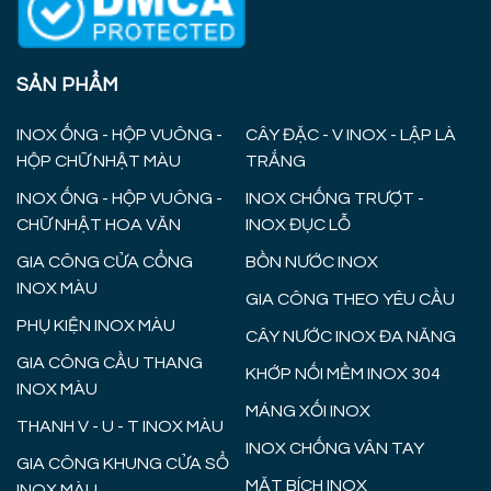
SẢN PHẨM
INOX ỐNG - HỘP VUÔNG -
CÂY ĐẶC - V INOX - LẬP LÀ
HỘP CHỮ NHẬT MÀU
TRẮNG
INOX ỐNG - HỘP VUÔNG -
INOX CHỐNG TRƯỢT -
CHỮ NHẬT HOA VĂN
INOX ĐỤC LỖ
GIA CÔNG CỬA CỔNG
BỒN NƯỚC INOX
INOX MÀU
GIA CÔNG THEO YÊU CẦU
PHỤ KIỆN INOX MÀU
CÂY NƯỚC INOX ĐA NĂNG
GIA CÔNG CẦU THANG
KHỚP NỐI MỀM INOX 304
INOX MÀU
MÁNG XỐI INOX
THANH V - U - T INOX MÀU
INOX CHỐNG VÂN TAY
GIA CÔNG KHUNG CỬA SỔ
MẶT BÍCH INOX
INOX MÀU