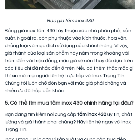
Báo giá tấm inox 430
Bảng giá inox tấm 430 tùy thuộc vào nhà phân phối, sản
xuất. Ngoài ra, còn phụ thuộc vào kích thước, hoa văn,
chủng loại và mục đích sử dụng của khách hàng. Vì vậy,
giá thành của loại sản phẩm này nằm trong khoảng vài
trăm đến vài triệu đồng, mức giá sẽ còn thay đổi dựa trên
các tiêu chí đã nhắc đến ở trên. Nếu có thêm thắc mắc gì
thì xin mời mọi người liên hệ trực tiếp với Inox Trọng Tín.
Chúng tôi luôn chờ đón bạn với mức giá phải chăng và
nhiều ưu đãi hấp dẫn khác
5. Có thể tìm mua tấm inox 430 chính hãng tại đâu?
Bạn đang tìm kiếm nơi cung cấp
tấm inox 430
uy tín, chất
lượng và giá thành phải chăng? Hãy liên hệ ngay với Inox
Trọng Tín.
Inox Trọng Tín là đơn vị sản xuất và cung cấp trực tiếp