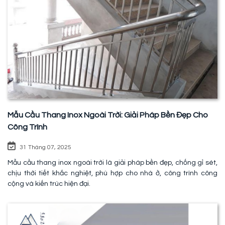
Mẫu Cầu Thang Inox Ngoài Trời: Giải Pháp Bền Đẹp Cho
Công Trình
31 Tháng 07, 2025
Mẫu cầu thang inox ngoài trời là giải pháp bền đẹp, chống gỉ sét,
chịu thời tiết khắc nghiệt, phù hợp cho nhà ở, công trình công
cộng và kiến trúc hiện đại.