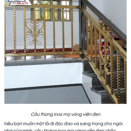
Cầu thang inox mạ vàng viền đen
Nếu bạn muốn một lối đi độc đáo và sang trọng cho ngôi
nhà của mình, cầu thang inox mạ vàng viền đen chắc