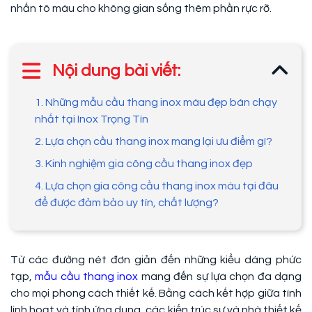
nhấn tô màu cho không gian sống thêm phần rực rỡ.
Nội dung bài viết:
1. Những mẫu cầu thang inox màu đẹp bán chạy
nhất tại Inox Trọng Tín
2. Lựa chọn cầu thang inox mang lại ưu điểm gì?
3. Kinh nghiệm gia công cầu thang inox đẹp
4. Lựa chọn gia công cầu thang inox màu tại đâu
để được đảm bảo uy tín, chất lượng?
Từ các đường nét đơn giản đến những kiểu dáng phức
tạp,
mẫu cầu thang inox
mang đến sự lựa chọn đa dạng
cho mọi phong cách thiết kế. Bằng cách kết hợp giữa tính
linh hoạt và tính ứng dụng, các kiến trúc sư và nhà thiết kế