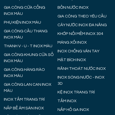
GIA CÔNG CỬA CỔNG
BỒN NƯỚC INOX
INOX MÀU
GIA CÔNG THEO YÊU CẦU
PHỤ KIỆN INOX MÀU
CÂY NƯỚC INOX ĐA NĂNG
GIA CÔNG CẦU THANG
KHỚP NỐI MỀM INOX 304
INOX MÀU
MÁNG XỐI INOX
THANH V - U - T INOX MÀU
INOX CHỐNG VÂN TAY
GIA CÔNG KHUNG CỬA SỔ
MẶT BÍCH INOX
INOX MÀU
RÃNH THOÁT NƯỚC INOX
GIA CÔNG HÀNG RÀO
INOX MÀU
INOX SÓNG NƯỚC - INOX
3D
GIA CÔNG LAN CAN INOX
MÀU
KỆ INOX TRANG TRÍ
INOX TẤM TRANG TRÍ
TẤM INOX
NẮP BỂ ÂM SÀN INOX
NẮP HỐ GA INOX