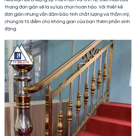
thang đơn giản sẽ là sự lựa chọn hoàn hảo. Với thiết kế
đơn giản nhưng vẫn đảm bảo tính chất lượng và thẩm mỹ,
chúng là tô điểm cho không gian của bạn thêm phần sinh
động.