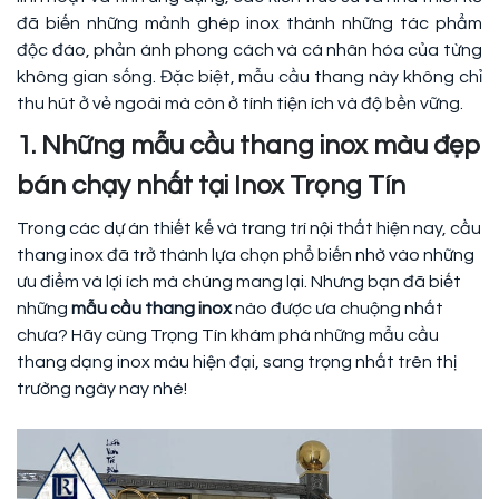
đã biến những mảnh ghép inox thành những tác phẩm
độc đáo, phản ánh phong cách và cá nhân hóa của từng
không gian sống. Đặc biệt, mẫu cầu thang này không chỉ
thu hút ở vẻ ngoài mà còn ở tính tiện ích và độ bền vững.
1. Những mẫu cầu thang inox màu đẹp
bán chạy nhất tại Inox Trọng Tín
Trong các dự án thiết kế và trang trí nội thất hiện nay, cầu
thang inox đã trở thành lựa chọn phổ biến nhờ vào những
ưu điểm và lợi ích mà chúng mang lại. Nhưng bạn đã biết
những
mẫu cầu thang inox
nào được ưa chuộng nhất
chưa? Hãy cùng Trọng Tín khám phá những mẫu cầu
thang dạng inox màu hiện đại, sang trọng nhất trên thị
trường ngày nay nhé!