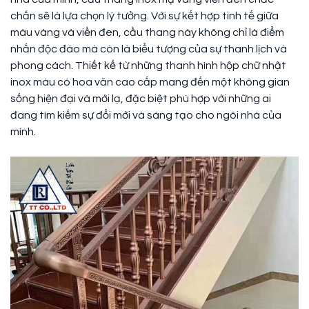
chắn sẽ là lựa chọn lý tưởng. Với sự kết hợp tinh tế giữa
màu vàng và viền đen, cầu thang này không chỉ là điểm
nhấn độc đáo mà còn là biểu tượng của sự thanh lịch và
phong cách. Thiết kế từ những thanh hình hộp chữ nhật
inox màu có hoa văn cao cấp mang đến một không gian
sống hiện đại và mới lạ, đặc biệt phù hợp với những ai
đang tìm kiếm sự đổi mới và sáng tạo cho ngôi nhà của
mình.