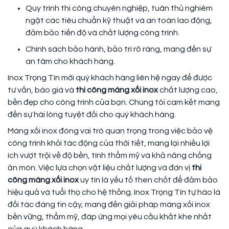
Quy trình thi công chuyên nghiệp, tuân thủ nghiêm
ngặt các tiêu chuẩn kỹ thuật và an toàn lao động,
đảm bảo tiến độ và chất lượng công trình.
Chính sách bảo hành, bảo trì rõ ràng, mang đến sự
an tâm cho khách hàng.
Inox Trọng Tín mời quý khách hàng liên hệ ngay để được
tư vấn, báo giá và
thi công máng xối inox
chất lượng cao,
bền đẹp cho công trình của bạn. Chúng tôi cam kết mang
đến sự hài lòng tuyệt đối cho quý khách hàng.
Máng xối inox đóng vai trò quan trọng trong việc bảo vệ
công trình khỏi tác động của thời tiết, mang lại nhiều lợi
ích vượt trội về độ bền, tính thẩm mỹ và khả năng chống
ăn mòn. Việc lựa chọn vật liệu chất lượng và đơn vị
thi
công máng xối inox
uy tín là yếu tố then chốt để đảm bảo
hiệu quả và tuổi thọ cho hệ thống. Inox Trọng Tín tự hào là
đối tác đáng tin cậy, mang đến giải pháp máng xối inox
bền vững, thẩm mỹ, đáp ứng mọi yêu cầu khắt khe nhất
của quý khách hàng.