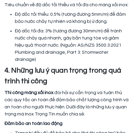
Tiêu chuẩn về độ dốc tối thiểu và tối đa cho máng xối inox:
Độ dốc tối thiểu: 0.5% (tương đương 5mm/m) để đảm
bảo nước chảy tự nhiên và không bị ứ đọng.
Độ dốc tối đa: 3% (tương đương 30mm/m) để tránh
nước chảy quá nhanh, gây bắn tung tóe và giảm
hiệu quả thoát nước. (Nguồn: AS/NZS 3500.3:2021
Plumbing and drainage, Part 3: Stormwater
drainage)
4. Những lưu ý quan trọng trong quá
trình thi công
Thi công máng xối inox
đòi hỏi sự cẩn trọng và tuân thủ
các quy tắc an toàn để đảm bảo chất lượng công trình và
an toàn cho người thực hiện. Dưới đây là những lưu ý quan
trọng mà Inox Trọng Tín muốn chia sẻ:
Đảm bảo an toàn lao động