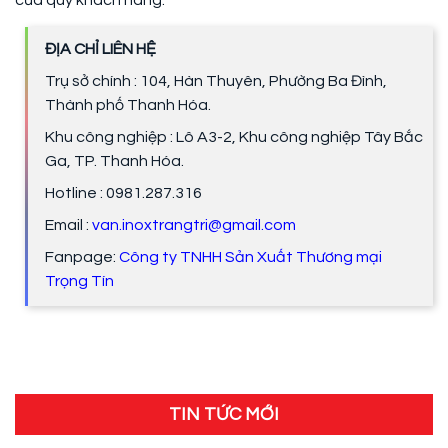
ĐỊA CHỈ LIÊN HỆ
Trụ sở chính : 104, Hàn Thuyên, Phường Ba Đình,
Thành phố Thanh Hóa.
Khu công nghiệp : Lô A3-2, Khu công nghiệp Tây Bắc
Ga, TP. Thanh Hóa.
Hotline : 0981.287.316
Email :
van.inoxtrangtri@gmail.com
Fanpage:
Công ty TNHH Sản Xuất Thương mại
Trọng Tín
TIN TỨC MỚI