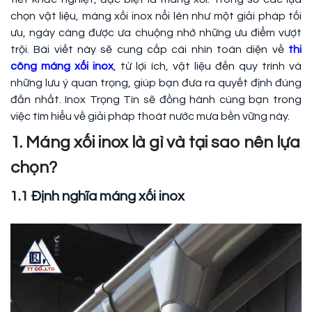
chọn vật liệu, máng xối inox nổi lên như một giải pháp tối
ưu, ngày càng được ưa chuộng nhờ những ưu điểm vượt
trội. Bài viết này sẽ cung cấp cái nhìn toàn diện về
thi
công máng xối inox
, từ lợi ích, vật liệu đến quy trình và
những lưu ý quan trọng, giúp bạn đưa ra quyết định đúng
đắn nhất. Inox Trọng Tín sẽ đồng hành cùng bạn trong
việc tìm hiểu về giải pháp thoát nước mưa bền vững này.
1. Máng xối inox là gì và tại sao nên lựa
chọn?
1.1 Định nghĩa máng xối inox