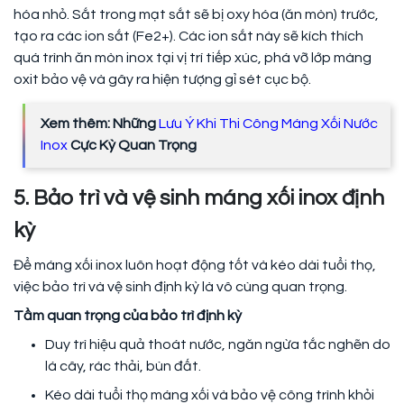
hóa nhỏ. Sắt trong mạt sắt sẽ bị oxy hóa (ăn mòn) trước,
tạo ra các ion sắt (Fe2+). Các ion sắt này sẽ kích thích
quá trình ăn mòn inox tại vị trí tiếp xúc, phá vỡ lớp màng
oxit bảo vệ và gây ra hiện tượng gỉ sét cục bộ.
Xem thêm: Những
Lưu Ý Khi Thi Công Máng Xối Nước
Inox
Cực Kỳ Quan Trọng
5. Bảo trì và vệ sinh máng xối inox định
kỳ
Để máng xối inox luôn hoạt động tốt và kéo dài tuổi thọ,
việc bảo trì và vệ sinh định kỳ là vô cùng quan trọng.
Tầm quan trọng của bảo trì định kỳ
Duy trì hiệu quả thoát nước, ngăn ngừa tắc nghẽn do
lá cây, rác thải, bùn đất.
Kéo dài tuổi thọ máng xối và bảo vệ công trình khỏi