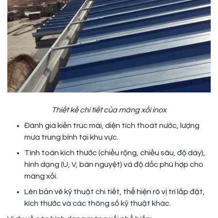
Thiết kế chi tiết của máng xối inox
Đánh giá kiến trúc mái, diện tích thoát nước, lượng
mưa trung bình tại khu vực.
Tính toán kích thước (chiều rộng, chiều sâu, độ dày),
hình dạng (U, V, bán nguyệt) và độ dốc phù hợp cho
máng xối.
Lên bản vẽ kỹ thuật chi tiết, thể hiện rõ vị trí lắp đặt,
kích thước và các thông số kỹ thuật khác.