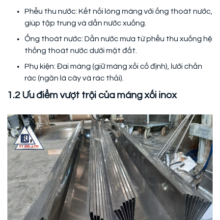
Phễu thu nước: Kết nối lòng máng với ống thoát nước,
giúp tập trung và dẫn nước xuống.
Ống thoát nước: Dẫn nước mưa từ phễu thu xuống hệ
thống thoát nước dưới mặt đất.
Phụ kiện: Đai máng (giữ máng xối cố định), lưới chắn
rác (ngăn lá cây và rác thải).
1.2 Ưu điểm vượt trội của máng xối inox