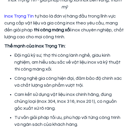
mỹ
Inox Trọng Tín
tự hào là đơn vị hàng đầu trong lĩnh vực
cung cấp vật liệu và gia công inox theo yêu cầu, mang
đến giải pháp
thi công máng xối
inox chuyên nghiệp, chất
lượng cao cho mọi công trình.
Thế mạnh của Inox Trọng Tín:
Đội ngũ kỹ sư, thợ thi công lành nghề, giàu kinh
nghiệm, am hiểu sâu sắc về vật liệu inox và kỹ thuật
thi công máng xối.
Công nghệ gia công hiện đại, đảm bảo độ chính xác
và chất lượng sản phẩm vượt trội.
Cam kết sử dụng vật liệu inox chính hãng, đúng
chủng loại (Inox 304, Inox 316, Inox 201), có nguồn
gốc xuất xứ rõ ràng.
Tư vấn giải pháp tối ưu, phù hợp với từng công trình
và ngân sách của khách hàng.