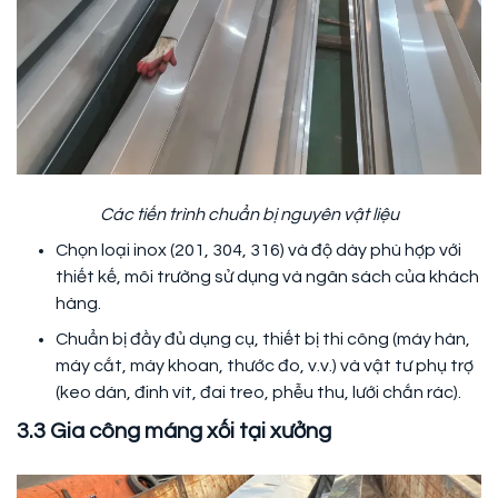
Các tiến trình chuẩn bị nguyên vật liệu
Chọn loại inox (201, 304, 316) và độ dày phù hợp với
thiết kế, môi trường sử dụng và ngân sách của khách
hàng.
Chuẩn bị đầy đủ dụng cụ, thiết bị thi công (máy hàn,
máy cắt, máy khoan, thước đo, v.v.) và vật tư phụ trợ
(keo dán, đinh vít, đai treo, phễu thu, lưới chắn rác).
3.3 Gia công máng xối tại xưởng