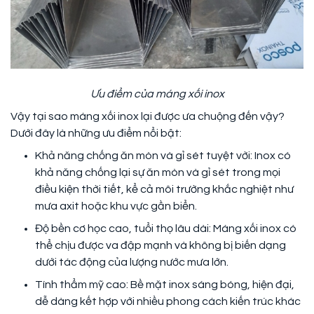
Ưu điểm của máng xối inox
Vậy tại sao máng xối inox lại được ưa chuộng đến vậy?
Dưới đây là những ưu điểm nổi bật:
Khả năng chống ăn mòn và gỉ sét tuyệt vời: Inox có
khả năng chống lại sự ăn mòn và gỉ sét trong mọi
điều kiện thời tiết, kể cả môi trường khắc nghiệt như
mưa axit hoặc khu vực gần biển.
Độ bền cơ học cao, tuổi thọ lâu dài: Máng xối inox có
thể chịu được va đập mạnh và không bị biến dạng
dưới tác động của lượng nước mưa lớn.
Tính thẩm mỹ cao: Bề mặt inox sáng bóng, hiện đại,
dễ dàng kết hợp với nhiều phong cách kiến trúc khác