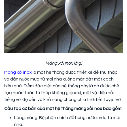
Máng xối inox là gì
Máng xối inox
là một hệ thống được thiết kế để thu thập
và dẫn nước mưa từ mái nhà xuống mặt đất một cách
hiệu quả. Điểm đặc biệt của hệ thống này là nó được chế
tạo hoàn toàn từ thép không gỉ (inox), một vật liệu nổi
tiếng với độ bền và khả năng chống chịu thời tiết tuyệt vời.
Cấu tạo cơ bản của một hệ thống máng xối inox bao gồm:
Lòng máng: Bộ phận chính để hứng nước mưa từ mái
nhà.