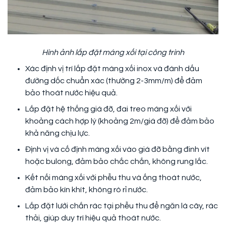
Hình ảnh lắp đặt máng xối tại công trình
Xác định vị trí lắp đặt máng xối inox và đánh dấu
đường dốc chuẩn xác (thường 2-3mm/m) để đảm
bảo thoát nước hiệu quả.
Lắp đặt hệ thống giá đỡ, đai treo máng xối với
khoảng cách hợp lý (khoảng 2m/giá đỡ) để đảm bảo
khả năng chịu lực.
Định vị và cố định máng xối vào giá đỡ bằng đinh vít
hoặc bulong, đảm bảo chắc chắn, không rung lắc.
Kết nối máng xối với phễu thu và ống thoát nước,
đảm bảo kín khít, không rò rỉ nước.
Lắp đặt lưới chắn rác tại phễu thu để ngăn lá cây, rác
thải, giúp duy trì hiệu quả thoát nước.