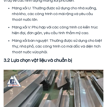
Ví dụ về các hình dạng máng xối phổ biến:
Máng xối U: Thường được sử dụng cho nhà xưởng,
nhà kho, các công trình có mái rộng và yêu cầu
thoát nước lớn.
Máng xối V: Phù hợp với các công trình có kiến trúc
hiện đại, đơn giản, yêu cầu tính thẩm mỹ cao.
Máng xối bán nguyệt: Thường được sử dụng cho biệt
thự, nhà phố, các công trình có mái dốc và diện tích
thoát nước vừa phải.
3.2 Lựa chọn vật liệu và chuẩn bị