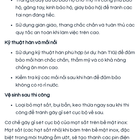
Trang bị đầy đủ đồ bảo hộ cho thợ thi công (mũ bảo
hộ, găng tay, kính bảo hộ, giày bảo hộ) để tránh các
tai nạn đáng tiếc.
Sử dụng giàn giáo, thang chắc chắn và tuân thủ các
quy tắc an toàn khi làm việc trên cao.
Kỹ thuật hàn và mối nối
Sử dụng kỹ thuật hàn phù hợp (ví dụ: hàn TIG) để đảm
bảo mối hàn chắc chắn, thẩm mỹ và có khả năng
chống ăn mòn cao.
Kiểm tra kỹ các mối nối sau khi hàn để đảm bảo
không có rò rỉ nước.
Vệ sinh sau thi công
Loại bỏ mạt sắt, bụi bẩn, keo thừa ngay sau khi thi
công để tránh gây gỉ sét cục bộ về sau.
Cơ chế gây gỉ sét cục bộ của mạt sắt trên bề mặt inox:
Mạt sắt (các hạt sắt nhỏ) khi bám trên bề mặt inox, đặc
biệt trong môi trường ẩm ướt, sẽ tạo thành các pin điện