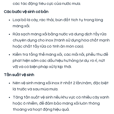
các tác động tiêu cực của nước mưa.
Các bước vệ sinh cơ bản
Loại bỏ lá cây, rác thải, bùn đất tích tụ trong lòng
máng xối.
Rửa sạch máng xối bằng nước và dung dịch tẩy rửa
chuyên dụng cho inox (tránh sử dụng hóa chất mạnh
hoặc chất tẩy rửa có tính ăn mòn cao).
Kiểm tra tổng thể máng xối, các mối nối, phễu thu để
phát hiện sớm các dấu hiệu hư hỏng (ví dụ: rò rỉ, nứt
vỡ) và có biện pháp xử lý kịp thời.
Tần suất vệ sinh
Nên vệ sinh máng xối inox ít nhất 2 lần/năm, đặc biệt
là trước và sau mùa mưa.
Tăng tần suất vệ sinh nếu khu vực có nhiều cây xanh
hoặc ô nhiễm, để đảm bảo máng xối luôn thông
thoáng và hoạt động hiệu quả.