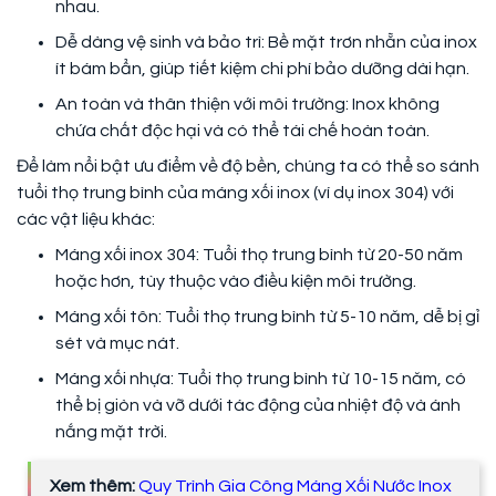
nhau.
Dễ dàng vệ sinh và bảo trì: Bề mặt trơn nhẵn của inox
ít bám bẩn, giúp tiết kiệm chi phí bảo dưỡng dài hạn.
An toàn và thân thiện với môi trường: Inox không
chứa chất độc hại và có thể tái chế hoàn toàn.
Để làm nổi bật ưu điểm về độ bền, chúng ta có thể so sánh
tuổi thọ trung bình của máng xối inox (ví dụ inox 304) với
các vật liệu khác:
Máng xối inox 304: Tuổi thọ trung bình từ 20-50 năm
hoặc hơn, tùy thuộc vào điều kiện môi trường.
Máng xối tôn: Tuổi thọ trung bình từ 5-10 năm, dễ bị gỉ
sét và mục nát.
Máng xối nhựa: Tuổi thọ trung bình từ 10-15 năm, có
thể bị giòn và vỡ dưới tác động của nhiệt độ và ánh
nắng mặt trời.
Xem thêm:
Quy Trình Gia Công Máng Xối Nước Inox